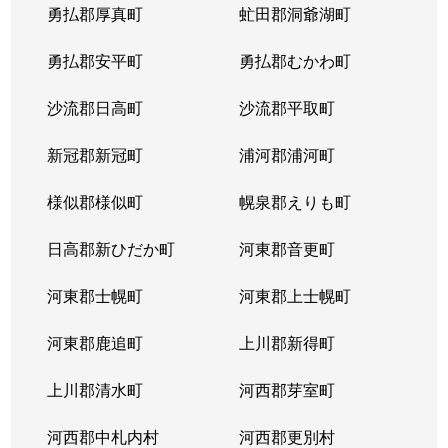
勇払郡厚真町
虻田郡洞爺湖町
勇払郡安平町
勇払郡むかわ町
沙流郡日高町
沙流郡平取町
新冠郡新冠町
浦河郡浦河町
様似郡様似町
幌泉郡えりも町
日高郡新ひだか町
河東郡音更町
河東郡士幌町
河東郡上士幌町
河東郡鹿追町
上川郡新得町
上川郡清水町
河西郡芽室町
河西郡中札内村
河西郡更別村