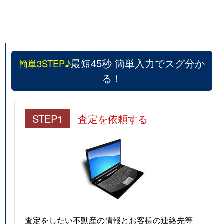
最短45秒 簡単入力でスグ分か
簡単3STEP♪
る！
STEP1
査定を依頼する
査定をしたい不動産の情報とお客様の連絡先等