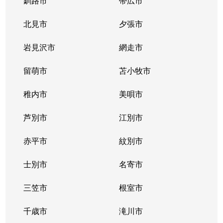
釧路市
帯広市
北見市
夕張市
岩見沢市
網走市
留萌市
苫小牧市
稚内市
美唄市
芦別市
江別市
赤平市
紋別市
士別市
名寄市
三笠市
根室市
千歳市
滝川市