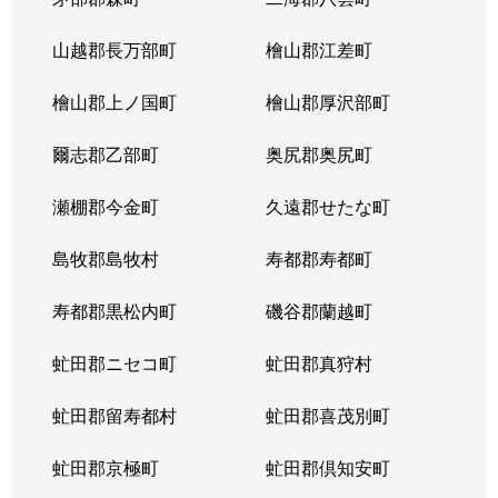
山越郡長万部町
檜山郡江差町
檜山郡上ノ国町
檜山郡厚沢部町
爾志郡乙部町
奥尻郡奥尻町
瀬棚郡今金町
久遠郡せたな町
島牧郡島牧村
寿都郡寿都町
寿都郡黒松内町
磯谷郡蘭越町
虻田郡ニセコ町
虻田郡真狩村
虻田郡留寿都村
虻田郡喜茂別町
虻田郡京極町
虻田郡倶知安町