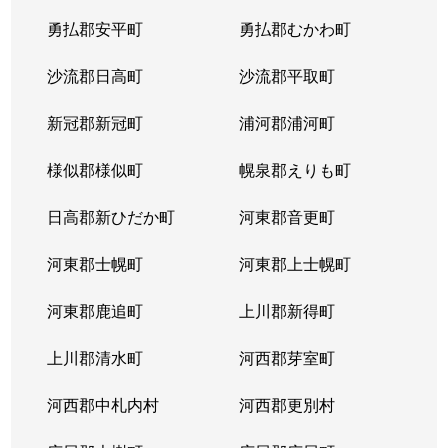
勇払郡安平町
勇払郡むかわ町
沙流郡日高町
沙流郡平取町
新冠郡新冠町
浦河郡浦河町
様似郡様似町
幌泉郡えりも町
日高郡新ひだか町
河東郡音更町
河東郡士幌町
河東郡上士幌町
河東郡鹿追町
上川郡新得町
上川郡清水町
河西郡芽室町
河西郡中札内村
河西郡更別村