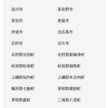
深川市
富良野市
登別市
恵庭市
伊達市
北広島市
石狩市
北斗市
石狩郡当別町
石狩郡新篠津村
松前郡松前町
松前郡福島町
上磯郡知内町
上磯郡木古内町
亀田郡七飯町
茅部郡鹿部町
茅部郡森町
二海郡八雲町