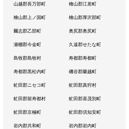
山越郡長万部町
檜山郡江差町
檜山郡上ノ国町
檜山郡厚沢部町
爾志郡乙部町
奥尻郡奥尻町
瀬棚郡今金町
久遠郡せたな町
島牧郡島牧村
寿都郡寿都町
寿都郡黒松内町
磯谷郡蘭越町
虻田郡ニセコ町
虻田郡真狩村
虻田郡留寿都村
虻田郡喜茂別町
虻田郡京極町
虻田郡倶知安町
岩内郡共和町
岩内郡岩内町