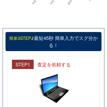
最短45秒 簡単入力でスグ分か
簡単3STEP♪
る！
STEP1
査定を依頼する