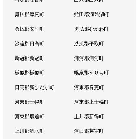
勇払郡厚真町
虻田郡洞爺湖町
勇払郡安平町
勇払郡むかわ町
沙流郡日高町
沙流郡平取町
新冠郡新冠町
浦河郡浦河町
様似郡様似町
幌泉郡えりも町
日高郡新ひだか町
河東郡音更町
河東郡士幌町
河東郡上士幌町
河東郡鹿追町
上川郡新得町
上川郡清水町
河西郡芽室町