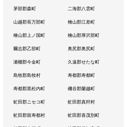
茅部郡森町
二海郡八雲町
山越郡長万部町
檜山郡江差町
檜山郡上ノ国町
檜山郡厚沢部町
爾志郡乙部町
奥尻郡奥尻町
瀬棚郡今金町
久遠郡せたな町
島牧郡島牧村
寿都郡寿都町
寿都郡黒松内町
磯谷郡蘭越町
虻田郡ニセコ町
虻田郡真狩村
虻田郡留寿都村
虻田郡喜茂別町