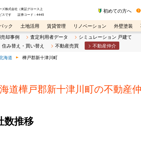
ーズ株式会社（東証グロース上
初めての方へ
ビスです 証券コード：4445
バック
土地活用
賃貸管理
リノベーション
外壁塗装
ライン講座
リビンマガジンBiz
不動産売却ご相談デスク
別売却事例
査定利用者データ
シミュレーション 戸建て
住み替え・買い替え
不動産売買
不動産仲介
北海道
樺戸郡新十津川町
海道樺戸郡新十津川町の不動産
社数推移