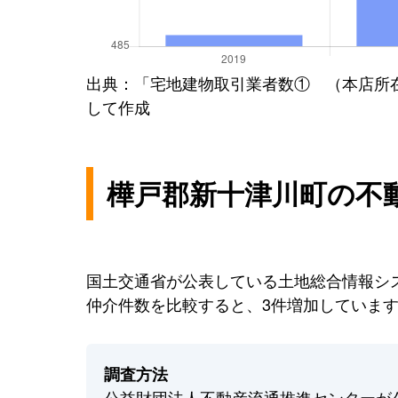
出典：「宅地建物取引業者数① （本店所
して作成
樺戸郡新十津川町の不
国土交通省が公表している土地総合情報シス
仲介件数を比較すると、3件増加していま
調査方法
公益財団法人不動産流通推進センターが