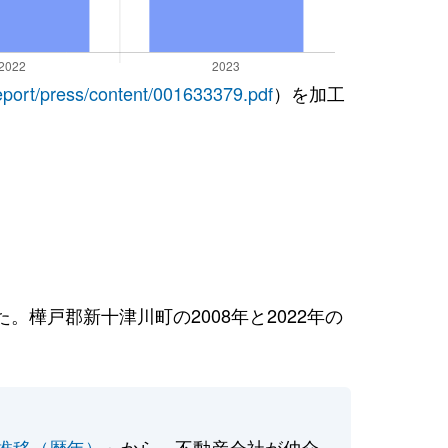
report/press/content/001633379.pdf
）を加工
樺戸郡新十津川町の2008年と2022年の
推移（暦年）
」から、不動産会社が仲介