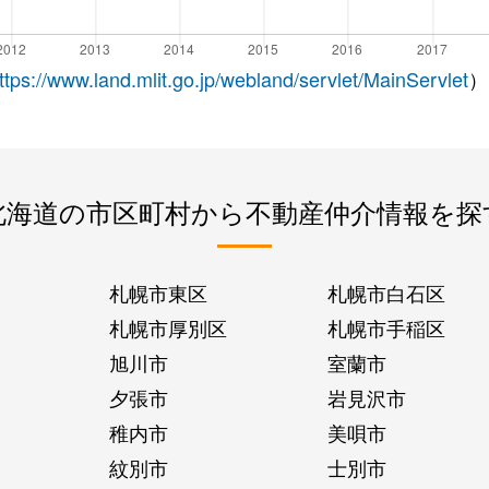
ttps://www.land.mlit.go.jp/webland/servlet/MainServlet
）
北海道の市区町村から不動産仲介情報を探
札幌市東区
札幌市白石区
札幌市厚別区
札幌市手稲区
旭川市
室蘭市
夕張市
岩見沢市
稚内市
美唄市
紋別市
士別市