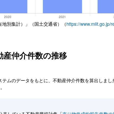
在地別集計）」（国土交通省）（
https://www.mlit.go.jp/
動産仲介件数の推移
テムのデータをもとに、不動産仲介件数を算出しました。
す。
公表している不動産業統計集「
売り物件成約報告件数の