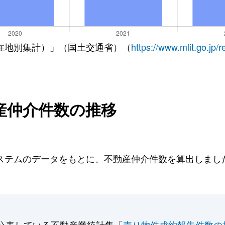
在地別集計）」（国土交通省）（
https://www.mlit.go.jp/
産仲介件数の推移
テムのデータをもとに、不動産仲介件数を算出しました。
。
公表している不動産業統計集「
売り物件成約報告件数の