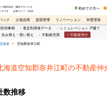
ーズ株式会社（東証グロース上
初めての方へ
ビスです 証券コード：4445
バック
土地活用
賃貸管理
リノベーション
外壁塗装
ライン講座
リビンマガジンBiz
不動産売却ご相談デスク
別売却事例
査定利用者データ
シミュレーション 戸建て
住み替え・買い替え
不動産売買
不動産仲介
北海道
空知郡奈井江町
北海道空知郡奈井江町の不動産仲
社数推移