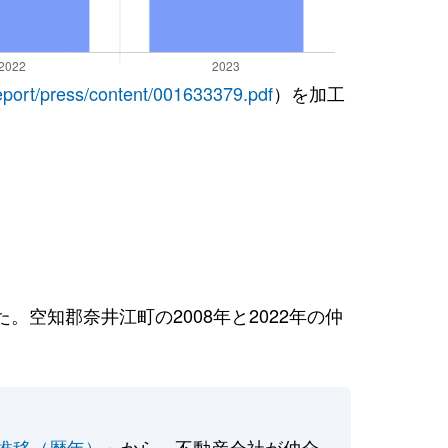
report/press/content/001633379.pdf
）を加工
空知郡奈井江町の2008年と2022年の仲
推移（暦年）
」から、不動産会社が仲介