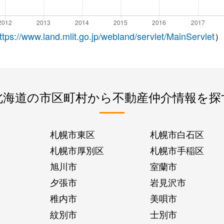
ttps://www.land.mlit.go.jp/webland/servlet/MainServlet
）
北海道の市区町村から不動産仲介情報を探
札幌市東区
札幌市白石区
札幌市厚別区
札幌市手稲区
旭川市
室蘭市
夕張市
岩見沢市
稚内市
美唄市
紋別市
士別市