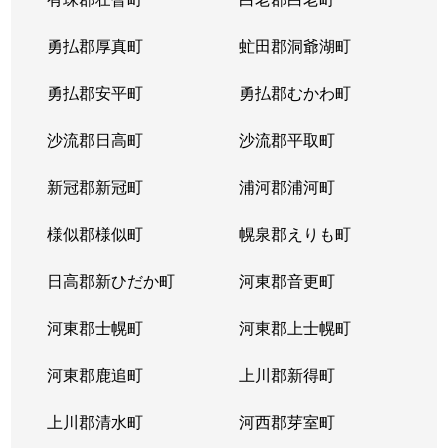
勇払郡厚真町
虻田郡洞爺湖町
勇払郡安平町
勇払郡むかわ町
沙流郡日高町
沙流郡平取町
新冠郡新冠町
浦河郡浦河町
様似郡様似町
幌泉郡えりも町
日高郡新ひだか町
河東郡音更町
河東郡士幌町
河東郡上士幌町
河東郡鹿追町
上川郡新得町
上川郡清水町
河西郡芽室町