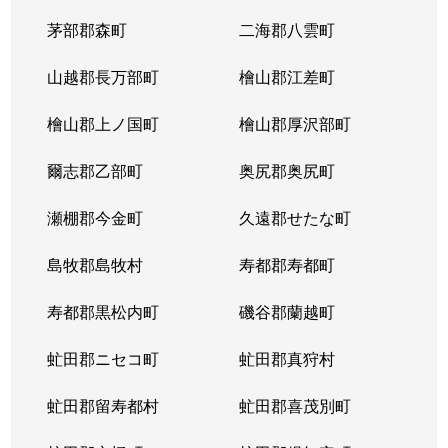
茅部郡森町
二海郡八雲町
山越郡長万部町
檜山郡江差町
檜山郡上ノ国町
檜山郡厚沢部町
爾志郡乙部町
奥尻郡奥尻町
瀬棚郡今金町
久遠郡せたな町
島牧郡島牧村
寿都郡寿都町
寿都郡黒松内町
磯谷郡蘭越町
虻田郡ニセコ町
虻田郡真狩村
虻田郡留寿都村
虻田郡喜茂別町