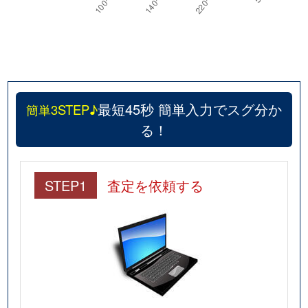
最短45秒 簡単入力でスグ分か
簡単3STEP♪
る！
STEP1
査定を依頼する