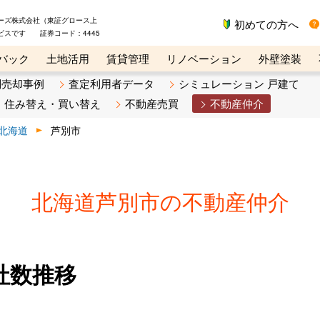
ーズ株式会社（東証グロース上
初めての方へ
ビスです 証券コード：4445
バック
土地活用
賃貸管理
リノベーション
外壁塗装
ライン講座
リビンマガジンBiz
不動産売却ご相談デスク
別売却事例
査定利用者データ
シミュレーション 戸建て
住み替え・買い替え
不動産売買
不動産仲介
北海道
芦別市
北海道芦別市の不動産仲介
社数推移