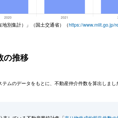
在地別集計）」（国土交通省）（
https://www.mlit.go.jp/
数の推移
テムのデータをもとに、不動産仲介件数を算出しました。
公表している不動産業統計集「
売り物件成約報告件数の