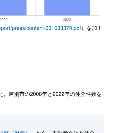
report/press/content/001633379.pdf
）を加工
芦別市の2008年と2022年の仲介件数を
推移（暦年）
」から、不動産会社が仲介