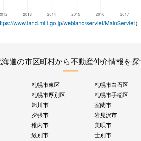
ttps://www.land.mlit.go.jp/webland/servlet/MainServlet
）
北海道の市区町村から不動産仲介情報を探
札幌市東区
札幌市白石区
札幌市厚別区
札幌市手稲区
旭川市
室蘭市
夕張市
岩見沢市
稚内市
美唄市
紋別市
士別市