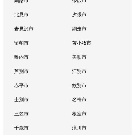
釧路市
帯広市
北見市
夕張市
岩見沢市
網走市
留萌市
苫小牧市
稚内市
美唄市
芦別市
江別市
赤平市
紋別市
士別市
名寄市
三笠市
根室市
千歳市
滝川市