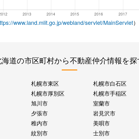
ttps://www.land.mlit.go.jp/webland/servlet/MainServlet
）
北海道の市区町村から不動産仲介情報を探
札幌市東区
札幌市白石区
札幌市厚別区
札幌市手稲区
旭川市
室蘭市
夕張市
岩見沢市
稚内市
美唄市
紋別市
士別市