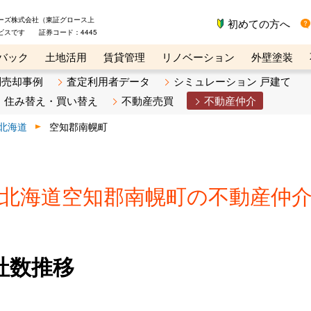
ーズ株式会社（東証グロース上
初めての方へ
ビスです 証券コード：4445
バック
土地活用
賃貸管理
リノベーション
外壁塗装
ライン講座
リビンマガジンBiz
不動産売却ご相談デスク
別売却事例
査定利用者データ
シミュレーション 戸建て
住み替え・買い替え
不動産売買
不動産仲介
北海道
空知郡南幌町
北海道空知郡南幌町の不動産仲
社数推移