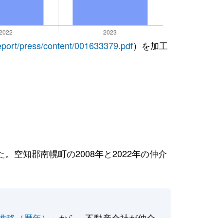
report/press/content/001633379.pdf
）を加工
空知郡南幌町の2008年と2022年の仲介
推移（暦年）
」から、不動産会社が仲介