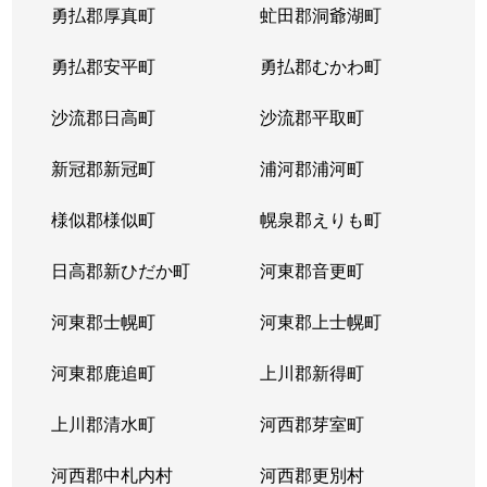
勇払郡厚真町
虻田郡洞爺湖町
勇払郡安平町
勇払郡むかわ町
沙流郡日高町
沙流郡平取町
新冠郡新冠町
浦河郡浦河町
様似郡様似町
幌泉郡えりも町
日高郡新ひだか町
河東郡音更町
河東郡士幌町
河東郡上士幌町
河東郡鹿追町
上川郡新得町
上川郡清水町
河西郡芽室町
河西郡中札内村
河西郡更別村