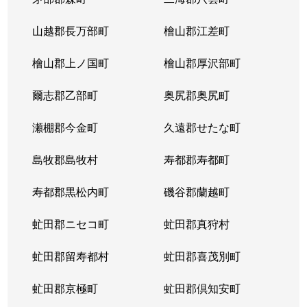
山越郡長万部町
檜山郡江差町
檜山郡上ノ国町
檜山郡厚沢部町
爾志郡乙部町
奥尻郡奥尻町
瀬棚郡今金町
久遠郡せたな町
島牧郡島牧村
寿都郡寿都町
寿都郡黒松内町
磯谷郡蘭越町
虻田郡ニセコ町
虻田郡真狩村
虻田郡留寿都村
虻田郡喜茂別町
虻田郡京極町
虻田郡倶知安町