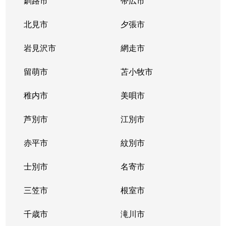
釧路市
帯広市
北見市
夕張市
岩見沢市
網走市
留萌市
苫小牧市
稚内市
美唄市
芦別市
江別市
赤平市
紋別市
士別市
名寄市
三笠市
根室市
千歳市
滝川市