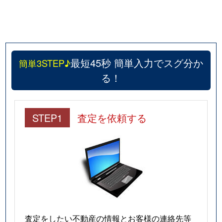
最短45秒 簡単入力でスグ分か
簡単3STEP♪
る！
STEP1
査定を依頼する
査定をしたい不動産の情報とお客様の連絡先等