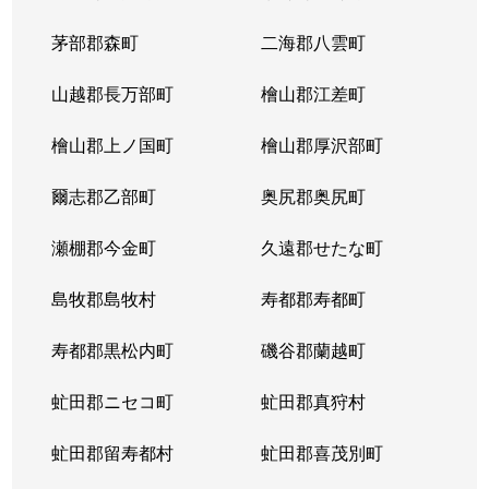
茅部郡森町
二海郡八雲町
山越郡長万部町
檜山郡江差町
檜山郡上ノ国町
檜山郡厚沢部町
爾志郡乙部町
奥尻郡奥尻町
瀬棚郡今金町
久遠郡せたな町
島牧郡島牧村
寿都郡寿都町
寿都郡黒松内町
磯谷郡蘭越町
虻田郡ニセコ町
虻田郡真狩村
虻田郡留寿都村
虻田郡喜茂別町