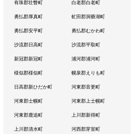
有珠郡壮瞥町
白老郡白老町
勇払郡厚真町
虻田郡洞爺湖町
勇払郡安平町
勇払郡むかわ町
沙流郡日高町
沙流郡平取町
新冠郡新冠町
浦河郡浦河町
様似郡様似町
幌泉郡えりも町
日高郡新ひだか町
河東郡音更町
河東郡士幌町
河東郡上士幌町
河東郡鹿追町
上川郡新得町
上川郡清水町
河西郡芽室町