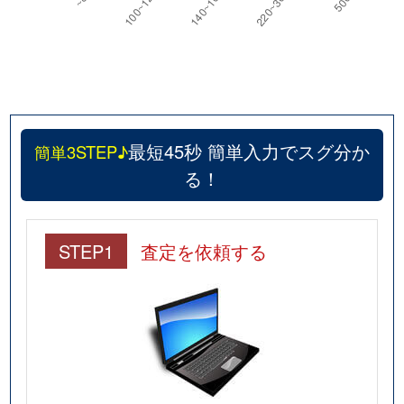
最短45秒 簡単入力でスグ分か
簡単3STEP♪
る！
STEP1
査定を依頼する