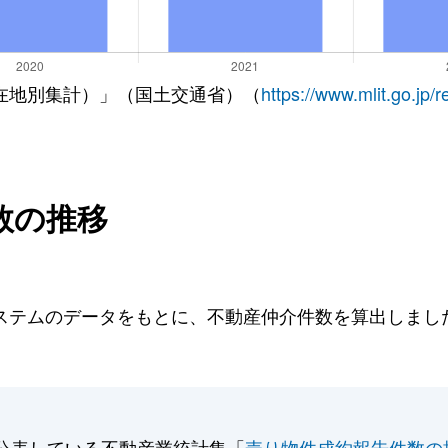
在地別集計）」（国土交通省）（
https://www.mlit.go.jp/
数の推移
テムのデータをもとに、不動産仲介件数を算出しました。
公表している不動産業統計集「
売り物件成約報告件数の