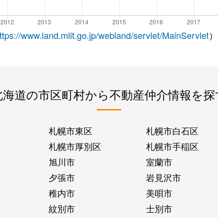
ttps://www.land.mlit.go.jp/webland/servlet/MainServlet
）
北海道の市区町村から不動産仲介情報を探
札幌市東区
札幌市白石区
札幌市厚別区
札幌市手稲区
旭川市
室蘭市
夕張市
岩見沢市
稚内市
美唄市
紋別市
士別市