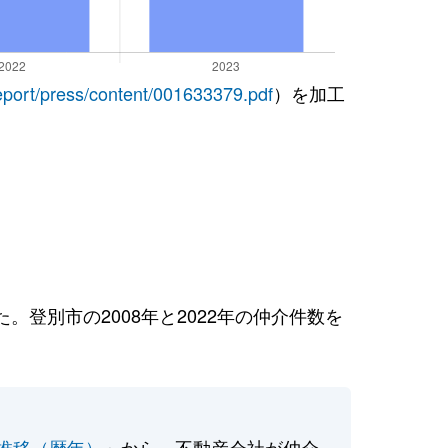
report/press/content/001633379.pdf
）を加工
登別市の2008年と2022年の仲介件数を
推移（暦年）
」から、不動産会社が仲介