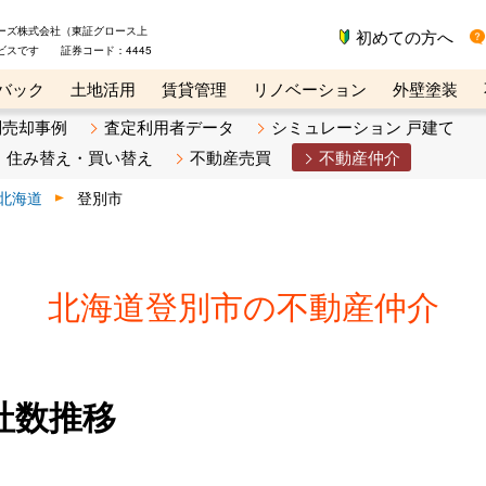
ーズ株式会社（東証グロース上
初めての方へ
ビスです 証券コード：4445
バック
土地活用
賃貸管理
リノベーション
外壁塗装
ライン講座
リビンマガジンBiz
不動産売却ご相談デスク
別売却事例
査定利用者データ
シミュレーション 戸建て
住み替え・買い替え
不動産売買
不動産仲介
北海道
登別市
北海道登別市の不動産仲介
社数推移