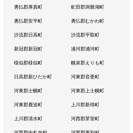
勇払郡厚真町
虻田郡洞爺湖町
勇払郡安平町
勇払郡むかわ町
沙流郡日高町
沙流郡平取町
新冠郡新冠町
浦河郡浦河町
様似郡様似町
幌泉郡えりも町
日高郡新ひだか町
河東郡音更町
河東郡士幌町
河東郡上士幌町
河東郡鹿追町
上川郡新得町
上川郡清水町
河西郡芽室町
河西郡中札内村
河西郡更別村