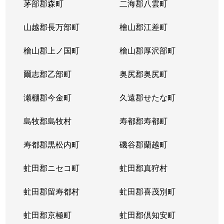
茅部郡森町
二海郡八雲町
山越郡長万部町
檜山郡江差町
檜山郡上ノ国町
檜山郡厚沢部町
爾志郡乙部町
奥尻郡奥尻町
瀬棚郡今金町
久遠郡せたな町
島牧郡島牧村
寿都郡寿都町
寿都郡黒松内町
磯谷郡蘭越町
虻田郡ニセコ町
虻田郡真狩村
虻田郡留寿都村
虻田郡喜茂別町
虻田郡京極町
虻田郡倶知安町