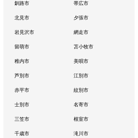
釧路市
帯広市
北見市
夕張市
岩見沢市
網走市
留萌市
苫小牧市
稚内市
美唄市
芦別市
江別市
赤平市
紋別市
士別市
名寄市
三笠市
根室市
千歳市
滝川市