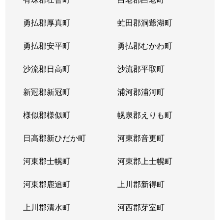
勇払郡厚真町
虻田郡洞爺湖町
勇払郡安平町
勇払郡むかわ町
沙流郡日高町
沙流郡平取町
新冠郡新冠町
浦河郡浦河町
様似郡様似町
幌泉郡えりも町
日高郡新ひだか町
河東郡音更町
河東郡士幌町
河東郡上士幌町
河東郡鹿追町
上川郡新得町
上川郡清水町
河西郡芽室町