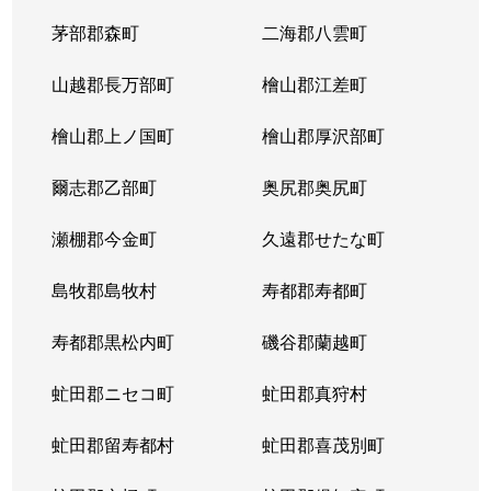
茅部郡森町
二海郡八雲町
山越郡長万部町
檜山郡江差町
檜山郡上ノ国町
檜山郡厚沢部町
爾志郡乙部町
奥尻郡奥尻町
瀬棚郡今金町
久遠郡せたな町
島牧郡島牧村
寿都郡寿都町
寿都郡黒松内町
磯谷郡蘭越町
虻田郡ニセコ町
虻田郡真狩村
虻田郡留寿都村
虻田郡喜茂別町