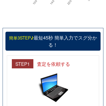
最短45秒 簡単入力でスグ分か
簡単3STEP♪
る！
STEP1
査定を依頼する