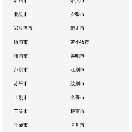
釧路市
帯広市
北見市
夕張市
岩見沢市
網走市
留萌市
苫小牧市
稚内市
美唄市
芦別市
江別市
赤平市
紋別市
士別市
名寄市
三笠市
根室市
千歳市
滝川市