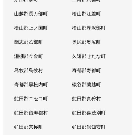
山越郡長万部町
檜山郡江差町
檜山郡上ノ国町
檜山郡厚沢部町
爾志郡乙部町
奥尻郡奥尻町
瀬棚郡今金町
久遠郡せたな町
島牧郡島牧村
寿都郡寿都町
寿都郡黒松内町
磯谷郡蘭越町
虻田郡ニセコ町
虻田郡真狩村
虻田郡留寿都村
虻田郡喜茂別町
虻田郡京極町
虻田郡倶知安町