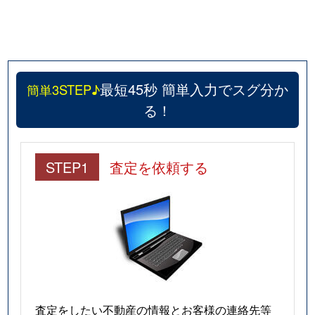
最短45秒 簡単入力でスグ分か
簡単3STEP♪
る！
STEP1
査定を依頼する
査定をしたい不動産の情報とお客様の連絡先等