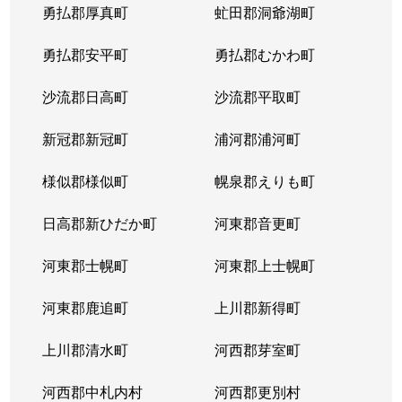
勇払郡厚真町
虻田郡洞爺湖町
勇払郡安平町
勇払郡むかわ町
沙流郡日高町
沙流郡平取町
新冠郡新冠町
浦河郡浦河町
様似郡様似町
幌泉郡えりも町
日高郡新ひだか町
河東郡音更町
河東郡士幌町
河東郡上士幌町
河東郡鹿追町
上川郡新得町
上川郡清水町
河西郡芽室町
河西郡中札内村
河西郡更別村