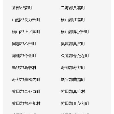
茅部郡森町
二海郡八雲町
山越郡長万部町
檜山郡江差町
檜山郡上ノ国町
檜山郡厚沢部町
爾志郡乙部町
奥尻郡奥尻町
瀬棚郡今金町
久遠郡せたな町
島牧郡島牧村
寿都郡寿都町
寿都郡黒松内町
磯谷郡蘭越町
虻田郡ニセコ町
虻田郡真狩村
虻田郡留寿都村
虻田郡喜茂別町