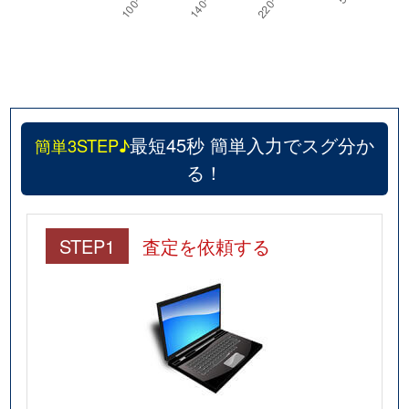
最短45秒 簡単入力でスグ分か
簡単3STEP♪
る！
STEP1
査定を依頼する