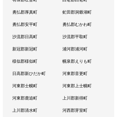
勇払郡厚真町
虻田郡洞爺湖町
勇払郡安平町
勇払郡むかわ町
沙流郡日高町
沙流郡平取町
新冠郡新冠町
浦河郡浦河町
様似郡様似町
幌泉郡えりも町
日高郡新ひだか町
河東郡音更町
河東郡士幌町
河東郡上士幌町
河東郡鹿追町
上川郡新得町
上川郡清水町
河西郡芽室町