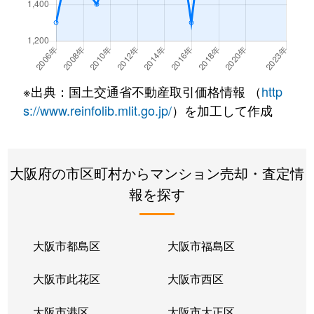
新金岡町
780万円
新金岡
新金岡町
750万円
新金岡
新金岡町
4,300万円
新金岡
※出典：国土交通省不動産取引価格情報 （
http
新金岡町
6,300万円
新金岡
s://www.reinfolib.mlit.go.jp/
）を加工して作成
新金岡町
2,400万円
新金岡
大阪府の市区町村からマンション売却・査定情
新堀町
3,200万円
北花田
報を探す
新堀町
3,300万円
北花田
新堀町
2,500万円
北花田
大阪市都島区
大阪市福島区
常磐町
2,200万円
浅香
大阪市此花区
大阪市西区
常磐町
1,300万円
浅香
大阪市港区
大阪市大正区