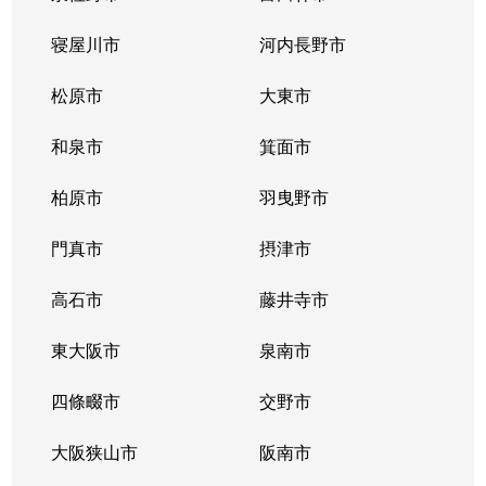
中百舌鳥町
3,300万円
なかもず(大阪メトロ
寝屋川市
河内長野市
中百舌鳥町
3,400万円
なかもず(大阪メトロ
松原市
大東市
中百舌鳥町
2,800万円
なかもず(大阪メトロ
和泉市
箕面市
東浅香山町
530万円
北花田
柏原市
羽曳野市
東浅香山町
850万円
北花田
門真市
摂津市
東浅香山町
600万円
北花田
高石市
藤井寺市
東浅香山町
790万円
北花田
東大阪市
泉南市
東浅香山町
600万円
北花田
四條畷市
交野市
東浅香山町
830万円
北花田
大阪狭山市
阪南市
東上野芝町
2,600万円
上野芝