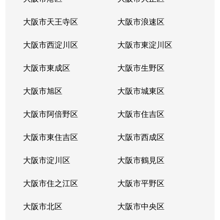
常磐町
2,900万円
浅香
大阪市天王寺区
大阪市浪速区
常磐町
2,900万円
浅香
大阪市西淀川区
大阪市東淀川区
常磐町
390万円
浅香
大阪市東成区
大阪市生野区
長曽根町
2,200万円
堺市
大阪市旭区
大阪市城東区
長曽根町
4,400万円
新金岡
大阪市阿倍野区
大阪市住吉区
長曽根町
2,800万円
新金岡
大阪市東住吉区
大阪市西成区
長曽根町
4,100万円
新金岡
大阪市淀川区
大阪市鶴見区
長曽根町
大阪市住之江区
3,600万円
大阪市平野区
新金岡
大阪市北区
大阪市中央区
長曽根町
4,000万円
なかもず(大阪メトロ