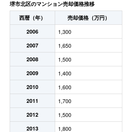
金岡町
3,600万円
なかもず(大阪メトロ
堺市北区のマンション売却価格推移
北花田町
2,900万円
北花田
西暦（年）
売却価格（万円）
北花田町
2,500万円
北花田
2006
1,300
北花田町
3,800万円
北花田
2007
1,650
蔵前町
2,200万円
北花田
2008
1,500
黒土町
2,000万円
三国ケ丘
2009
1,400
新金岡町
4,800万円
新金岡
2010
1,600
2011
1,700
新金岡町
1,200万円
新金岡
2012
1,500
新金岡町
1,200万円
新金岡
2013
1,800
新金岡町
1,200万円
新金岡