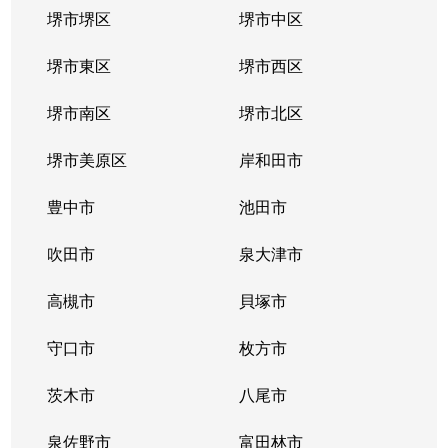
堺市堺区
堺市中区
長曽根町
2,100万円
三国ケ丘
堺市東区
堺市西区
長曽根町
2,900万円
百舌鳥八幡
堺市南区
堺市北区
中長尾町
3,200万円
堺市
堺市美原区
岸和田市
中百舌鳥町
3,900万円
白鷺
豊中市
池田市
中百舌鳥町
3,000万円
中百舌鳥(南海・泉北
吹田市
泉大津市
中百舌鳥町
3,400万円
中百舌鳥(南海・泉北
高槻市
貝塚市
中百舌鳥町
4,600万円
中百舌鳥(南海・泉北
守口市
枚方市
中百舌鳥町
4,700万円
なかもず(大阪メトロ
茨木市
八尾市
中百舌鳥町
3,700万円
なかもず(大阪メトロ
泉佐野市
富田林市