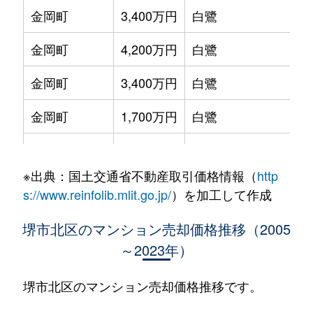
金岡町
3,400万円
白鷺
金岡町
4,200万円
白鷺
金岡町
3,400万円
白鷺
金岡町
1,700万円
白鷺
金岡町
3,500万円
白鷺
※出典：国土交通省不動産取引価格情報（
http
金岡町
3,800万円
白鷺
s://www.reinfolib.mlit.go.jp/
）を加工して作成
金岡町
4,500万円
白鷺
堺市北区のマンション売却価格推移（2005
～2023年）
金岡町
1,300万円
白鷺
金岡町
2,200万円
新金岡
堺市北区のマンション売却価格推移です。