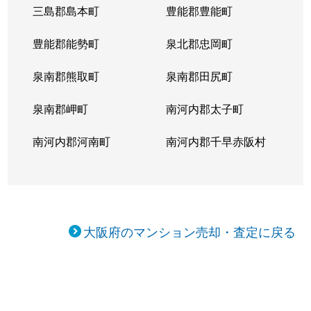
三島郡島本町
豊能郡豊能町
東上野芝町
1,700万円
上野芝
豊能郡能勢町
泉北郡忠岡町
東三国ヶ丘町
4,200万円
三国ケ丘
泉南郡熊取町
泉南郡田尻町
東三国ヶ丘町
3,600万円
三国ケ丘
泉南郡岬町
南河内郡太子町
東三国ヶ丘町
3,500万円
三国ケ丘
南河内郡河南町
南河内郡千早赤阪村
南長尾町
3,700万円
堺市
南花田町
1,300万円
北花田
百舌鳥赤畑町
2,500万円
三国ケ丘
大阪府のマンション売却・査定に戻る
百舌鳥赤畑町
3,600万円
三国ケ丘
百舌鳥赤畑町
2,800万円
百舌鳥