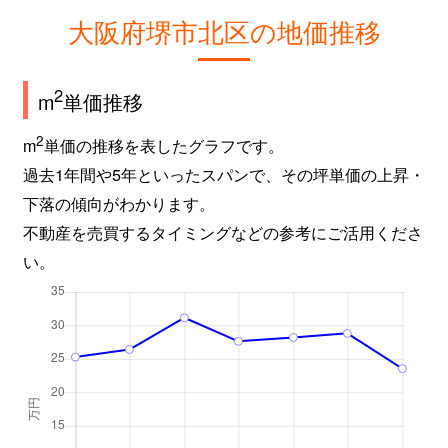
百舌鳥梅北町
2,400万円
なかもず(大阪メトロ
大阪府堺市北区の地価推移
百舌鳥梅北町
3,000万円
三国ケ丘
2
m
単価推移
百舌鳥梅北町
2,400万円
三国ケ丘
2
m
単価の推移を表したグラフです。
百舌鳥梅北町
2,500万円
三国ケ丘
過去1年間や5年といったスパンで、その坪単価の上昇・
下落の傾向がわかります。
百舌鳥西之町
1,000万円
上野芝
不動産を売買するタイミングなどの参考にご活用くださ
い。
百舌鳥西之町
1,600万円
上野芝
百舌鳥西之町
700万円
上野芝
百舌鳥本町
2,300万円
百舌鳥