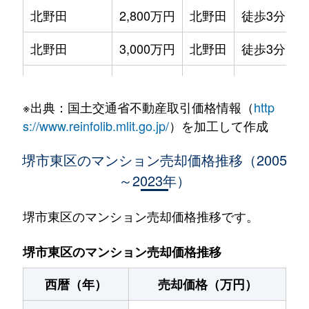
北野田
2,800万円
北野田
徒歩3分
北野田
3,000万円
北野田
徒歩3分
北野田
3,700万円
北野田
徒歩2分
※出典：国土交通省不動産取引価格情報（
http
丈六
2,700万円
北野田
徒歩12分
s://www.reinfolib.mlit.go.jp/
）を加工して作成
白鷺町
680万円
白鷺
徒歩8分
堺市東区のマンション売却価格推移（2005
～2023年）
中茶屋
1,000万円
北野田
徒歩26分
西野
1,400万円
北野田
徒歩9分
堺市東区のマンション売却価格推移です。
西野
1,100万円
北野田
徒歩13分
堺市東区のマンション売却価格推移
日置荘田中町
1,300万円
初芝
徒歩10分
西暦（年）
売却価格（万円）