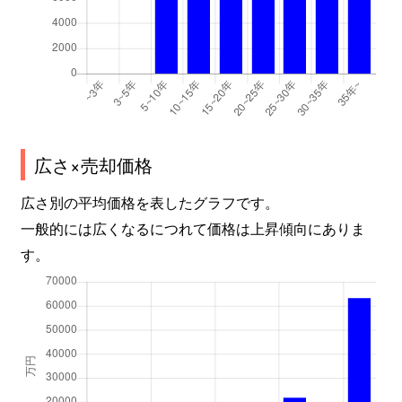
福島
1,300万円
新福島
徒歩3分
2
福島
2,100万円
新福島
徒歩3分
2
福島
1,800万円
新福島
徒歩3分
2
福島
5,200万円
新福島
徒歩5分
6
広さ×売却価格
福島
4,400万円
新福島
徒歩5分
5
広さ別の平均価格を表したグラフです。
福島
1,800万円
新福島
徒歩6分
2
一般的には広くなるにつれて価格は上昇傾向にありま
す。
福島
1,800万円
新福島
徒歩6分
1
福島
2,900万円
新福島
徒歩2分
4
福島
4,800万円
新福島
徒歩0分
6
福島
4,400万円
新福島
徒歩3分
6