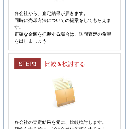
福島
6,100万円
福島(大阪)
徒歩3分
5
各会社から、査定結果が届きます。
福島
1,800万円
福島(大阪)
徒歩4分
2
同時に売却方法についての提案をしてもらえま
す。
福島
5,200万円
福島(大阪)
徒歩5分
5
正確な金額を把握する場合は、訪問査定の希望
を出しましょう！
福島
7,000万円
福島(大阪)
徒歩5分
7
福島
4,900万円
福島(大阪)
徒歩3分
5
STEP3
比較＆検討する
福島
1,500万円
福島(大阪)
徒歩4分
2
福島
1,600万円
福島(大阪)
徒歩5分
2
福島
1,400万円
福島(大阪)
徒歩4分
2
福島
1,400万円
福島(大阪)
徒歩8分
2
各会社の査定結果を元に、比較検討します。
福島
1,400万円
福島(大阪)
徒歩5分
2
契約をする前に、どの会社に依頼をするかしっ