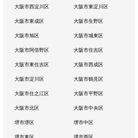
大開
2,200万円
淀川
徒歩4分
6
大阪市西淀川区
大阪市東淀川区
大開
2,500万円
淀川
徒歩5分
6
大阪市東成区
大阪市生野区
鷺洲
5,700万円
野田(阪神)
徒歩7分
6
大阪市旭区
大阪市城東区
鷺洲
1,800万円
野田(阪神)
徒歩6分
2
大阪市阿倍野区
大阪市住吉区
鷺洲
4,800万円
野田(阪神)
徒歩3分
6
大阪市東住吉区
大阪市西成区
鷺洲
大阪市淀川区
2,100万円
野田(阪神)
大阪市鶴見区
徒歩8分
2
大阪市住之江区
大阪市平野区
鷺洲
2,000万円
野田(阪神)
徒歩8分
2
大阪市北区
大阪市中央区
鷺洲
5,500万円
野田(阪神)
徒歩4分
7
堺市堺区
堺市中区
鷺洲
1,500万円
野田(阪神)
徒歩6分
2
堺市東区
堺市西区