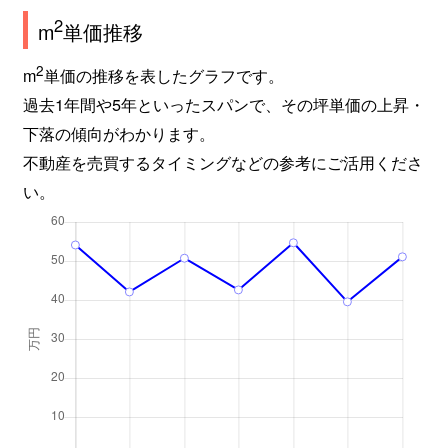
玉川
3,000万円
玉川(大阪)
徒歩7分
6
2
m
単価推移
玉川
1,900万円
玉川(大阪)
徒歩6分
2
2
m
単価の推移を表したグラフです。
玉川
2,000万円
玉川(大阪)
徒歩6分
2
過去1年間や5年といったスパンで、その坪単価の上昇・
下落の傾向がわかります。
玉川
1,300万円
玉川(大阪)
徒歩6分
2
不動産を売買するタイミングなどの参考にご活用くださ
い。
玉川
2,100万円
玉川(大阪)
徒歩6分
3
玉川
2,400万円
玉川(大阪)
徒歩7分
5
玉川
1,800万円
玉川(大阪)
徒歩6分
2
玉川
1,800万円
玉川(大阪)
徒歩7分
2
玉川
1,800万円
玉川(大阪)
徒歩5分
2
玉川
4,100万円
玉川(大阪)
徒歩4分
7