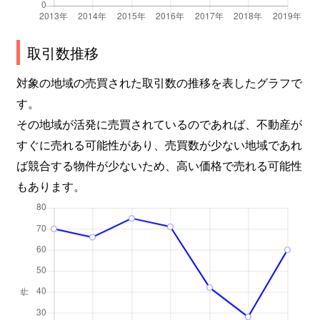
玉川
2,900万円
玉川(大阪)
徒歩4分
7
取引数推移
玉川
3,400万円
中之島
徒歩6分
6
対象の地域の売買された取引数の推移を表したグラフで
玉川
3,000万円
中之島
徒歩4分
6
す。
その地域が活発に売買されているのであれば、不動産が
玉川
5,000万円
中之島
徒歩4分
7
すぐに売れる可能性があり、売買数が少ない地域であれ
野田
1,600万円
玉川(大阪)
徒歩2分
2
ば競合する物件が少ないため、高い価格で売れる可能性
もあります。
野田
1,900万円
玉川(大阪)
徒歩2分
2
野田
1,600万円
玉川(大阪)
徒歩5分
2
野田
4,400万円
西九条
徒歩6分
7
野田
4,700万円
西九条
徒歩6分
8