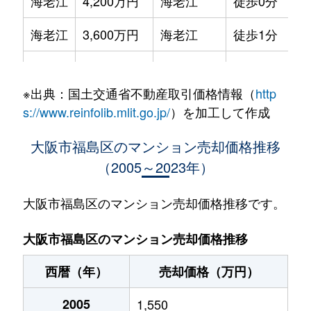
海老江
4,200万円
海老江
徒歩0分
6
海老江
3,600万円
海老江
徒歩1分
5
海老江
1,900万円
海老江
徒歩2分
2
※出典：国土交通省不動産取引価格情報（
http
海老江
2,900万円
海老江
徒歩6分
3
s://www.reinfolib.mlit.go.jp/
）を加工して作成
海老江
1,700万円
海老江
徒歩6分
2
大阪市福島区のマンション売却価格推移
（2005～2023年）
海老江
1,400万円
海老江
徒歩1分
2
海老江
3,100万円
海老江
徒歩10分
7
大阪市福島区のマンション売却価格推移です。
海老江
1,600万円
海老江
徒歩5分
2
大阪市福島区のマンション売却価格推移
海老江
1,700万円
海老江
徒歩2分
2
西暦（年）
売却価格（万円）
海老江
4,500万円
海老江
徒歩6分
6
2005
1,550