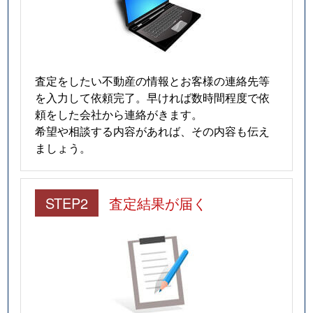
福島
1,200万円
福島(大阪)
徒歩8分
2
福島
1,300万円
福島(大阪)
徒歩3分
2
福島
8,000万円
福島(大阪)
徒歩6分
8
査定をしたい不動産の情報とお客様の連絡先等
を入力して依頼完了。早ければ数時間程度で依
福島
16,000万円
福島(大阪)
徒歩6分
1
頼をした会社から連絡がきます。
希望や相談する内容があれば、その内容も伝え
福島
1,500万円
福島(大阪)
徒歩5分
2
ましょう。
福島
1,900万円
福島(大阪)
徒歩4分
3
STEP2
査定結果が届く
福島
1,900万円
福島(大阪)
徒歩4分
3
福島
2,000万円
福島(大阪)
徒歩4分
2
福島
1,400万円
福島(大阪)
徒歩6分
1