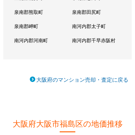
鷺洲
1,500万円
福島(大阪)
徒歩9分
2
泉南郡熊取町
泉南郡田尻町
鷺洲
1,500万円
福島(大阪)
徒歩9分
2
泉南郡岬町
南河内郡太子町
鷺洲
1,600万円
福島(大阪)
徒歩7分
2
南河内郡河南町
南河内郡千早赤阪村
鷺洲
1,600万円
福島(大阪)
徒歩7分
2
鷺洲
1,800万円
福島(大阪)
徒歩11分
2
鷺洲
1,500万円
福島(大阪)
徒歩7分
2
大阪府のマンション売却・査定に戻る
鷺洲
2,000万円
福島(大阪)
徒歩10分
2
鷺洲
1,500万円
福島(大阪)
徒歩11分
2
鷺洲
2,000万円
福島(大阪)
徒歩11分
2
大阪府大阪市福島区の地価推移