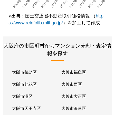
大開
1,700万円
野田(阪神)
徒歩7分
2
※出典：国土交通省不動産取引価格情報 （
http
大開
2,400万円
野田阪神
徒歩9分
5
s://www.reinfolib.mlit.go.jp/
）を加工して作成
大開
1,800万円
野田阪神
徒歩8分
2
大阪府の市区町村からマンション売却・査定情
大開
1,800万円
野田阪神
徒歩10分
4
報を探す
大開
2,000万円
野田阪神
徒歩9分
5
大開
1,600万円
野田阪神
徒歩8分
2
大阪市都島区
大阪市福島区
大開
1,500万円
野田阪神
徒歩8分
4
大阪市此花区
大阪市西区
大開
280万円
野田阪神
徒歩10分
2
大阪市港区
大阪市大正区
大開
3,200万円
淀川
徒歩4分
6
大阪市天王寺区
大阪市浪速区