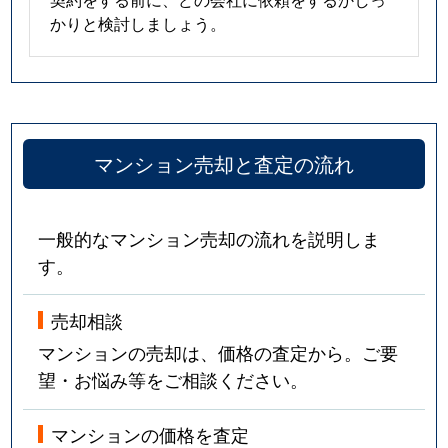
かりと検討しましょう。
福島
1,300万円
福島(大阪)
徒歩3分
2
福島
7,200万円
福島(大阪)
徒歩5分
8
福島
3,200万円
福島(大阪)
徒歩5分
5
マンション売却と査定の流れ
福島
1,300万円
福島(大阪)
徒歩6分
2
福島
2,000万円
福島(大阪)
徒歩4分
3
一般的なマンション売却の流れを説明しま
す。
福島
1,200万円
福島(大阪)
徒歩8分
2
売却相談
福島
3,300万円
福島(大阪)
徒歩4分
5
マンションの売却は、価格の査定から。ご要
福島
1,000万円
福島(大阪)
徒歩4分
1
望・お悩み等をご相談ください。
福島
8,600万円
福島(大阪)
徒歩5分
9
マンションの価格を査定