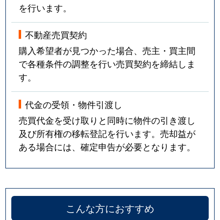
吉野
4,700万円
野田(ＪＲ)
徒歩8分
5
を行います。
吉野
2,000万円
野田(ＪＲ)
徒歩4分
6
不動産売買契約
吉野
2,000万円
野田(ＪＲ)
徒歩7分
2
購入希望者が見つかった場合、売主・買主間
で各種条件の調整を行い売買契約を締結しま
吉野
1,500万円
野田(ＪＲ)
徒歩8分
2
す。
吉野
1,500万円
野田(ＪＲ)
徒歩8分
2
代金の受領・物件引渡し
吉野
2,100万円
野田(ＪＲ)
徒歩7分
2
売買代金を受け取りと同時に物件の引き渡し
及び所有権の移転登記を行います。売却益が
吉野
1,600万円
野田(ＪＲ)
徒歩7分
2
ある場合には、確定申告が必要となります。
吉野
3,100万円
野田(阪神)
徒歩4分
3
吉野
2,000万円
野田阪神
徒歩3分
2
こんな方におすすめ