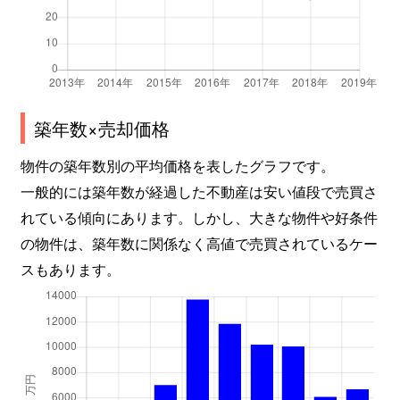
野田
4,100万円
西九条
徒歩6分
7
野田
2,900万円
西九条
徒歩8分
6
野田
840万円
野田(ＪＲ)
徒歩1分
1
築年数×売却価格
野田
4,600万円
野田(ＪＲ)
徒歩9分
7
物件の築年数別の平均価格を表したグラフです。
福島
1,700万円
新福島
徒歩3分
2
一般的には築年数が経過した不動産は安い値段で売買さ
れている傾向にあります。しかし、大きな物件や好条件
福島
4,000万円
新福島
徒歩2分
7
の物件は、築年数に関係なく高値で売買されているケー
スもあります。
福島
16,000万円
新福島
徒歩4分
1
福島
2,300万円
新福島
徒歩8分
6
福島
5,700万円
新福島
徒歩4分
7