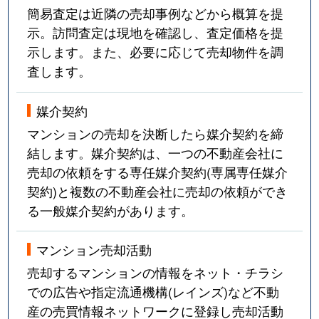
福島
980万円
福島(大阪)
徒歩3分
2
簡易査定は近隣の売却事例などから概算を提
示。訪問査定は現地を確認し、査定価格を提
吉野
880万円
新福島
徒歩4分
2
示します。また、必要に応じて売却物件を調
査します。
吉野
1,900万円
西九条
徒歩10分
2
媒介契約
吉野
3,700万円
西九条
徒歩7分
6
マンションの売却を決断したら媒介契約を締
吉野
1,800万円
西九条
徒歩9分
2
結します。媒介契約は、一つの不動産会社に
売却の依頼をする専任媒介契約(専属専任媒介
吉野
2,900万円
西九条
徒歩9分
6
契約)と複数の不動産会社に売却の依頼ができ
る一般媒介契約があります。
吉野
1,600万円
西九条
徒歩10分
2
マンション売却活動
吉野
1,700万円
野田(ＪＲ)
徒歩6分
2
売却するマンションの情報をネット・チラシ
吉野
5,800万円
野田(ＪＲ)
徒歩9分
8
での広告や指定流通機構(レインズ)など不動
産の売買情報ネットワークに登録し売却活動