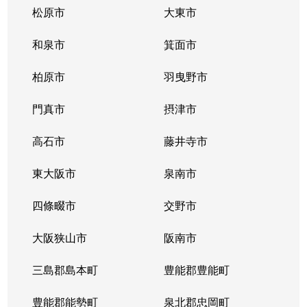
松原市
大東市
鷺洲
5,300万円
野田阪神
徒歩8分
8
和泉市
箕面市
鷺洲
4,500万円
野田阪神
徒歩7分
6
柏原市
羽曳野市
鷺洲
1,900万円
福島(大阪)
徒歩10分
2
門真市
摂津市
鷺洲
4,100万円
福島(大阪)
徒歩10分
6
高石市
藤井寺市
鷺洲
1,800万円
福島(大阪)
徒歩9分
2
東大阪市
泉南市
鷺洲
2,300万円
福島(大阪)
徒歩7分
4
四條畷市
交野市
鷺洲
1,500万円
福島(大阪)
徒歩7分
2
大阪狭山市
阪南市
鷺洲
1,500万円
福島(大阪)
徒歩10分
2
三島郡島本町
豊能郡豊能町
鷺洲
1,900万円
福島(大阪)
徒歩9分
2
豊能郡能勢町
泉北郡忠岡町