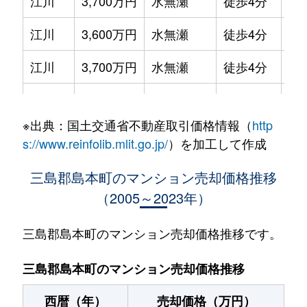
江川
3,700万円
水無瀬
徒歩4分
80
江川
3,600万円
水無瀬
徒歩4分
70
江川
3,700万円
水無瀬
徒歩4分
80
高浜
4,800万円
水無瀬
徒歩4分
80
※出典：国土交通省不動産取引価格情報（
http
高浜
3,700万円
水無瀬
徒歩6分
70
s://www.reinfolib.mlit.go.jp/
）を加工して作成
高浜
2,600万円
水無瀬
徒歩7分
65
三島郡島本町のマンション売却価格推移
（2005～2023年）
百山
2,900万円
島本
徒歩10分
85
広瀬
1,800万円
水無瀬
徒歩3分
65
三島郡島本町のマンション売却価格推移です。
水無瀬
1,500万円
水無瀬
徒歩5分
65
三島郡島本町のマンション売却価格推移
水無瀬
3,200万円
水無瀬
徒歩6分
70
西暦（年）
売却価格（万円）