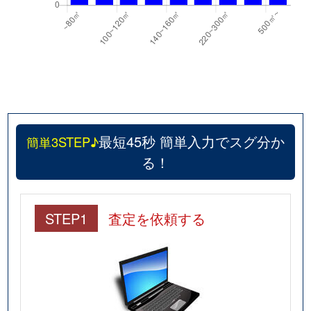
最短45秒 簡単入力でスグ分か
簡単3STEP♪
る！
STEP1
査定を依頼する