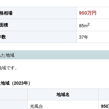
950万円
格相場
2
面積
85m
年数
37年
れた地域
地域です。
域（2023年）
地域名
光風台
95