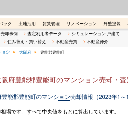
ーズ株式会社（東証グロース上
初めての方へ
ビスです 証券コード：4445
バック
土地活用
賃貸管理
リノベーション
外壁塗装
ライン講座
リビンマガジンBiz
不動産売却ご相談デスク
別売却事例
査定利用者データ
シミュレーション 戸建て
住み替え・買い替え
不動産売買
不動産仲介
・査定
大阪府
豊能郡豊能町
大阪府豊能郡豊能町のマンション売却・査
豊能郡豊能町のマンション売却情報（2023年1～
却相場です。すべて中央値をもとに算出しています。