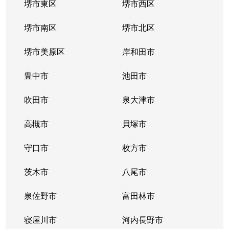
堺市東区
堺市西区
陽光園
1,400万円
八尾
徒歩6分
堺市南区
堺市北区
陽光園
1,200万円
八尾
徒歩6分
堺市美原区
岸和田市
陽光園
1,300万円
八尾
徒歩6分
豊中市
池田市
龍華町
6,100万円
久宝寺
徒歩3分
吹田市
泉大津市
龍華町
4,400万円
久宝寺
徒歩1分
高槻市
貝塚市
龍華町
3,900万円
久宝寺
徒歩1分
守口市
枚方市
龍華町
3,800万円
久宝寺
徒歩1分
茨木市
八尾市
龍華町
4,000万円
久宝寺
徒歩1分
泉佐野市
富田林市
龍華町
4,500万円
久宝寺
徒歩4分
寝屋川市
河内長野市
龍華町
4,000万円
久宝寺
徒歩1分