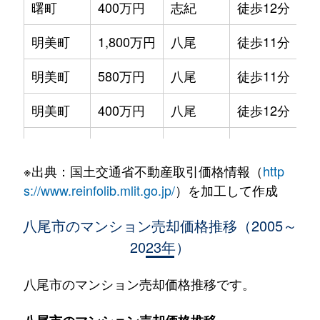
曙町
400万円
志紀
徒歩12分
明美町
1,800万円
八尾
徒歩11分
明美町
580万円
八尾
徒歩11分
明美町
400万円
八尾
徒歩12分
恩智中町
1,600万円
恩智
徒歩4分
※出典：国土交通省不動産取引価格情報（
http
北本町
2,800万円
近鉄八尾
徒歩7分
s://www.reinfolib.mlit.go.jp/
）を加工して作成
北本町
2,100万円
近鉄八尾
徒歩2分
八尾市のマンション売却価格推移（2005～
2023年）
北本町
4,400万円
近鉄八尾
徒歩7分
光南町
1,200万円
近鉄八尾
徒歩10分
八尾市のマンション売却価格推移です。
桜ヶ丘
2,500万円
近鉄八尾
徒歩9分