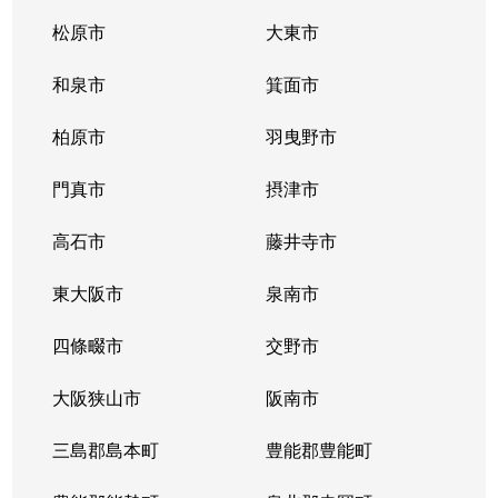
松原市
大東市
龍華町
3,800万円
久宝寺
徒歩1分
和泉市
箕面市
龍華町
4,000万円
久宝寺
徒歩1分
柏原市
羽曳野市
若林町
2,000万円
八尾南
徒歩3分
門真市
摂津市
若林町
780万円
八尾南
徒歩4分
高石市
藤井寺市
東大阪市
泉南市
四條畷市
交野市
大阪狭山市
阪南市
三島郡島本町
豊能郡豊能町