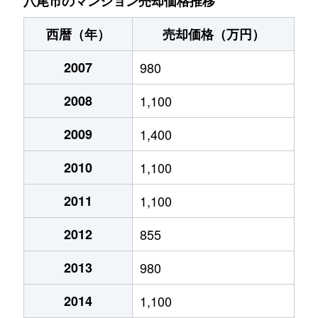
八尾市のマンション売却価格推移
志紀町南
1,400万円
志紀
徒歩10分
西暦（年）
売却価格（万円）
志紀町南
1,300万円
志紀
徒歩7分
2007
980
志紀町南
400万円
志紀
徒歩10分
2008
1,100
高美町
2,400万円
近鉄八尾
徒歩1時間45
2009
1,400
竹渕
850万円
加美
徒歩15分
2010
1,100
竹渕西
1,700万円
出戸
徒歩15分
2011
1,100
2012
855
竹渕西
1,900万円
出戸
徒歩15分
2013
980
天王寺屋
350万円
志紀
徒歩2分
2014
1,100
天王寺屋
1,900万円
志紀
徒歩6分