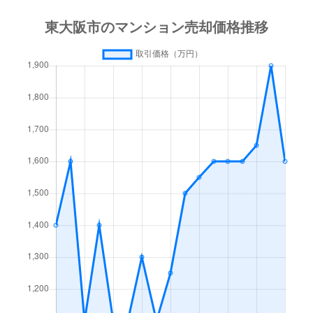
神田町
3,400万円
瓢箪山(大阪)
日下町
1,500万円
石切
鴻池町
1,800万円
鴻池新田
鴻池徳庵町
2,300万円
鴻池新田
小阪
700万円
八戸ノ里
小阪本町
3,000万円
河内小阪
五条町
1,000万円
枚岡
五条町
650万円
枚岡
新喜多
680万円
高井田(大阪メトロ)