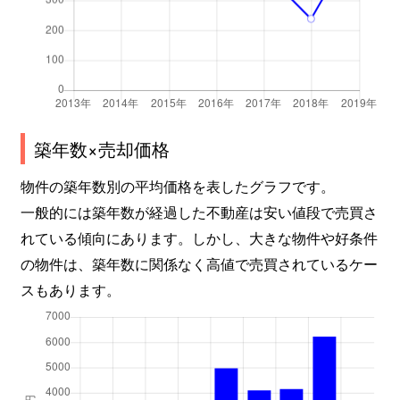
御厨南
2,100万円
八戸ノ里
水走
1,300万円
吉田(大阪)
水走
1,600万円
吉田(大阪)
築年数×売却価格
水走
1,400万円
吉田(大阪)
物件の築年数別の平均価格を表したグラフです。
森河内西
3,000万円
高井田(大阪メトロ)
一般的には築年数が経過した不動産は安い値段で売買さ
れている傾向にあります。しかし、大きな物件や好条件
森河内東
2,100万円
高井田(大阪メトロ)
の物件は、築年数に関係なく高値で売買されているケー
スもあります。
弥生町
2,000万円
新石切
弥生町
2,000万円
新石切
吉田
1,000万円
東花園