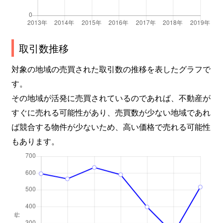
菱屋西
830万円
河内小阪
本庄西
1,600万円
荒本
取引数推移
本庄西
1,900万円
荒本
対象の地域の売買された取引数の推移を表したグラフで
本庄西
1,300万円
荒本
す。
その地域が活発に売買されているのであれば、不動産が
御厨栄町
2,400万円
河内小阪
すぐに売れる可能性があり、売買数が少ない地域であれ
御厨栄町
1,600万円
河内小阪
ば競合する物件が少ないため、高い価格で売れる可能性
もあります。
御厨栄町
1,500万円
河内小阪
御厨東
2,200万円
八戸ノ里
御厨南
2,700万円
八戸ノ里
御厨南
850万円
八戸ノ里