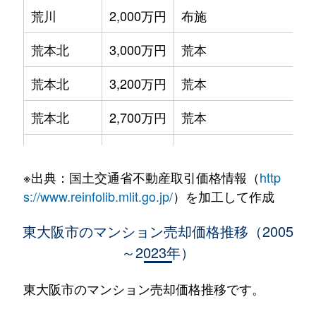
荒川
2,000万円
布施
荒本北
3,000万円
荒本
荒本北
3,200万円
荒本
荒本北
2,700万円
荒本
荒本新町
1,500万円
荒本
※出典：国土交通省不動産取引価格情報（
http
出雲井本町
1,400万円
枚岡
s://www.reinfolib.mlit.go.jp/
）を加工して作成
稲葉
1,400万円
若江岩田
東大阪市のマンション売却価格推移（2005
～2023年）
岩田町
3,200万円
若江岩田
岩田町
2,100万円
若江岩田
東大阪市のマンション売却価格推移です。