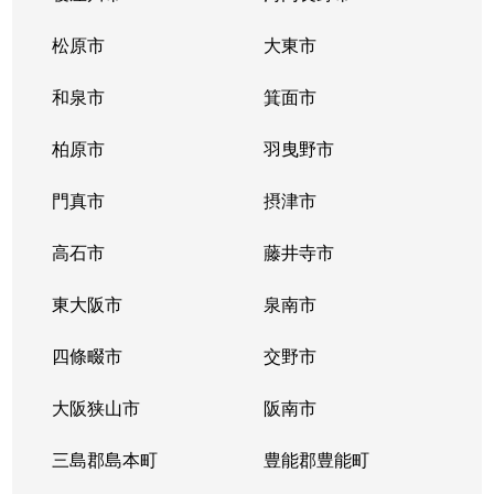
長田中
530万円
長田(大阪)
松原市
大東市
長田中
820万円
長田(大阪)
和泉市
箕面市
長田東
2,800万円
長田(大阪)
柏原市
羽曳野市
中野
1,600万円
荒本
門真市
摂津市
南荘町
930万円
新石切
高石市
藤井寺市
南荘町
1,100万円
新石切
東大阪市
泉南市
南荘町
1,600万円
額田(大阪)
四條畷市
交野市
西石切町
2,000万円
新石切
大阪狭山市
阪南市
西石切町
1,700万円
新石切
三島郡島本町
豊能郡豊能町
西岩田
1,000万円
八戸ノ里