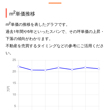
菱屋西
3,200万円
河内小阪
2
m
単価推移
菱屋西
780万円
河内小阪
2
m
単価の推移を表したグラフです。
菱屋西
2,400万円
河内小阪
過去1年間や5年といったスパンで、その坪単価の上昇・
下落の傾向がわかります。
菱屋西
1,900万円
河内小阪
不動産を売買するタイミングなどの参考にご活用くださ
菱屋西
820万円
河内小阪
い。
菱屋西
1,600万円
河内小阪
菱屋西
750万円
河内小阪
菱屋西
80万円
河内小阪
菱屋西
2,000万円
河内小阪