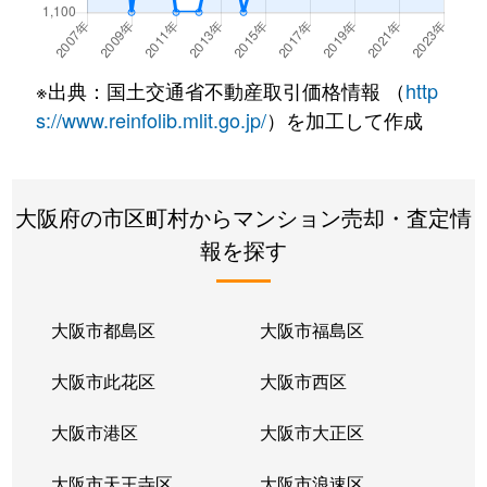
新喜多
1,100万円
高井田(大阪メトロ)
島之内
1,000万円
吉田(大阪)
※出典：国土交通省不動産取引価格情報 （
http
下小阪
3,300万円
河内小阪
s://www.reinfolib.mlit.go.jp/
）を加工して作成
新池島町
1,500万円
東花園
大阪府の市区町村からマンション売却・査定情
高井田
2,300万円
高井田(大阪メトロ)
報を探す
高井田
1,000万円
高井田(大阪メトロ)
高井田中
460万円
河内永和
大阪市都島区
大阪市福島区
高井田元町
2,200万円
河内小阪
大阪市此花区
大阪市西区
立花町
1,200万円
額田(大阪)
大阪市港区
大阪市大正区
玉串町東
1,200万円
東花園
大阪市天王寺区
大阪市浪速区