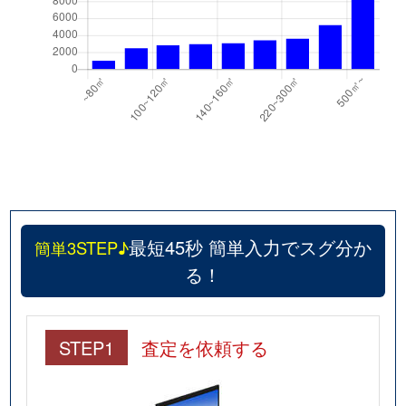
最短45秒 簡単入力でスグ分か
簡単3STEP♪
る！
STEP1
査定を依頼する