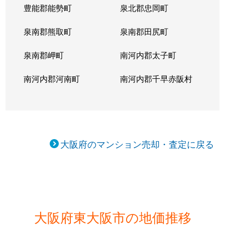
豊能郡能勢町
泉北郡忠岡町
西岩田
3,400万円
八戸ノ里
泉南郡熊取町
泉南郡田尻町
西岩田
3,400万円
八戸ノ里
泉南郡岬町
南河内郡太子町
西岩田
1,100万円
若江岩田
南河内郡河南町
南河内郡千早赤阪村
西岩田
1,200万円
若江岩田
花園本町
700万円
河内花園
花園本町
1,300万円
河内花園
大阪府のマンション売却・査定に戻る
東石切町
1,600万円
石切
東石切町
1,200万円
石切
東鴻池町
780万円
吉田(大阪)
大阪府東大阪市の地価推移