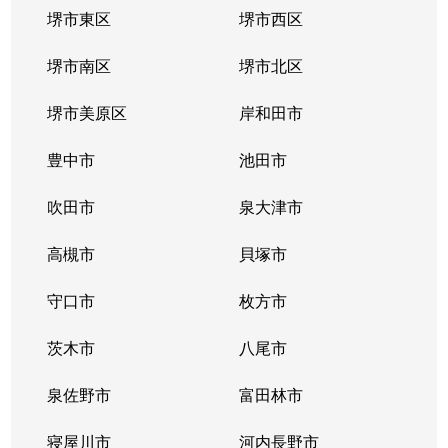
堺市東区
堺市西区
友井
2,100万円
弥刀
堺市南区
堺市北区
友井
760万円
弥刀
堺市美原区
岸和田市
友井
1,100万円
弥刀
豊中市
池田市
豊浦町
980万円
枚岡
吹田市
泉大津市
鳥居町
2,000万円
枚岡
高槻市
貝塚市
鳥居町
2,000万円
枚岡
守口市
枚方市
中新開
1,100万円
吉田(大阪)
茨木市
八尾市
中新開
800万円
吉田(大阪)
泉佐野市
富田林市
長田中
350万円
長田(大阪)
寝屋川市
河内長野市