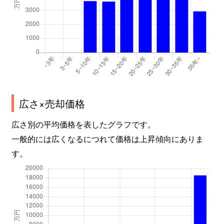
吉田
3,500万円
東花園
吉田本町
2,400万円
吉田(大阪)
吉田本町
2,800万円
吉田(大阪)
吉田本町
2,600万円
吉田(大阪)
広さ×売却価格
吉田本町
1,800万円
吉田(大阪)
広さ別の平均価格を表したグラフです。
若江東町
1,900万円
若江岩田
一般的には広くなるにつれて価格は上昇傾向にありま
す。
若江東町
1,800万円
若江岩田
若江東町
1,200万円
若江岩田
若江本町
1,000万円
若江岩田