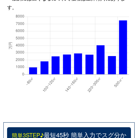
す。
最短45秒 簡単入力でスグ分か
簡単3STEP♪