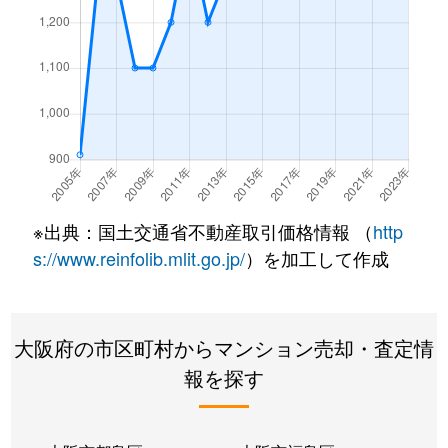
南港中
880万円
ポートタウン東
徒歩4
西加賀屋
1,600万円
北加賀屋
徒歩10
西加賀屋
1,900万円
北加賀屋
徒歩9
西加賀屋
2,000万円
北加賀屋
徒歩10
西加賀屋
1,600万円
北加賀屋
徒歩12
※出典：国土交通省不動産取引価格情報 （
http
s://www.reinfolib.mlit.go.jp/
）を加工して作成
西住之江
3,600万円
住ノ江
徒歩2
西住之江
2,100万円
住ノ江
徒歩6
大阪府の市区町村からマンション売却・査定情
西住之江
1,700万円
住ノ江
徒歩4
報を探す
西住之江
1,300万円
住ノ江
徒歩3