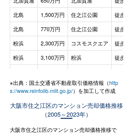
北加賀屋
650万円
北加賀屋
徒歩3
北島
1,500万円
住之江公園
徒歩14
北島
770万円
住之江公園
徒歩15
粉浜
2,300万円
コスモスクエア
徒歩2
粉浜
3,100万円
粉浜
徒歩6
粉浜
2,200万円
粉浜
徒歩5
※出典：国土交通省不動産取引価格情報（
http
粉浜
2,400万円
住吉大社
徒歩3
s://www.reinfolib.mlit.go.jp/
）を加工して作成
粉浜西
500万円
住吉大社
徒歩8
大阪市住之江区のマンション売却価格推移
（2005～2023年）
粉浜西
650万円
住吉大社
徒歩10
粉浜西
480万円
住吉大社
徒歩9
大阪市住之江区のマンション売却価格推移で