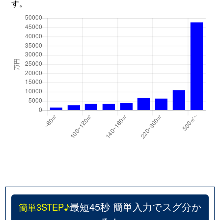
す。
最短45秒 簡単入力でスグ分か
簡単3STEP♪