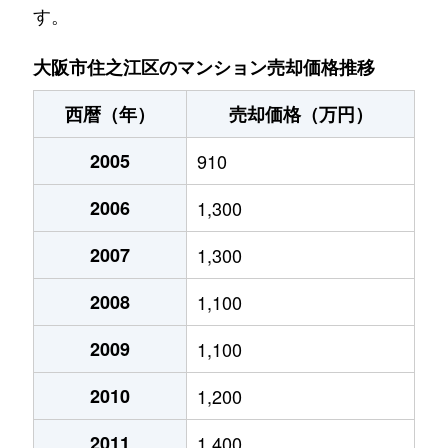
す。
粉浜西
920万円
住吉大社
徒歩5
大阪市住之江区のマンション売却価格推移
粉浜西
500万円
住吉大社
徒歩9
西暦（年）
売却価格（万円）
粉浜西
2,900万円
玉出
徒歩3
2005
910
新北島
3,400万円
住之江公園
徒歩8
2006
1,300
新北島
1,300万円
住之江公園
徒歩11
2007
1,300
新北島
1,500万円
平林(大阪)
徒歩7
2008
1,100
新北島
1,600万円
平林(大阪)
徒歩7
2009
1,100
新北島
2,000万円
平林(大阪)
徒歩7
2010
1,200
中加賀屋
1,900万円
北加賀屋
徒歩10
2011
1,400