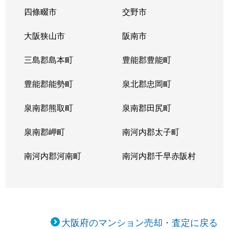
東中島
1,100万円
新大阪
徒歩6分
四條畷市
交野市
東中島
1,800万円
新大阪
徒歩6分
大阪狭山市
阪南市
東中島
500万円
新大阪
徒歩6分
三島郡島本町
豊能郡豊能町
東中島
1,400万円
新大阪
徒歩6分
豊能郡能勢町
泉北郡忠岡町
東中島
1,400万円
新大阪
徒歩7分
泉南郡熊取町
泉南郡田尻町
東中島
1,200万円
新大阪
徒歩4分
泉南郡岬町
南河内郡太子町
東中島
1,800万円
新大阪
徒歩6分
南河内郡河南町
南河内郡千早赤阪村
東中島
1,700万円
新大阪
徒歩5分
東中島
980万円
新大阪
徒歩3分
大阪府のマンション売却・査定に戻る