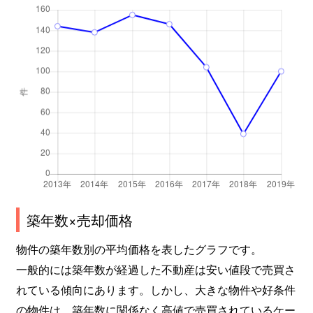
東中島
1,800万円
新大阪
徒歩2分
東中島
7,500万円
新大阪
徒歩3分
東中島
600万円
新大阪
徒歩6分
東中島
1,600万円
新大阪
徒歩4分
東中島
1,600万円
新大阪
徒歩7分
東中島
1,700万円
新大阪
徒歩5分
東中島
1,600万円
新大阪
徒歩10分
築年数×売却価格
東中島
620万円
新大阪
徒歩1分
物件の築年数別の平均価格を表したグラフです。
一般的には築年数が経過した不動産は安い値段で売買さ
東中島
580万円
新大阪
徒歩1分
れている傾向にあります。しかし、大きな物件や好条件
の物件は、築年数に関係なく高値で売買されているケー