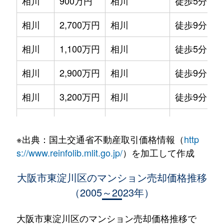
相川
900万円
相川
徒歩5分
相川
2,700万円
相川
徒歩9分
相川
1,100万円
相川
徒歩5分
相川
2,900万円
相川
徒歩9分
相川
3,200万円
相川
徒歩9分
相川
3,100万円
相川
徒歩9分
※出典：国土交通省不動産取引価格情報（
http
相川
3,200万円
相川
徒歩9分
s://www.reinfolib.mlit.go.jp/
）を加工して作成
淡路
4,900万円
淡路
徒歩8分
大阪市東淀川区のマンション売却価格推移
（2005～2023年）
淡路
2,500万円
淡路
徒歩7分
淡路
2,900万円
淡路
徒歩4分
大阪市東淀川区のマンション売却価格推移で