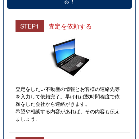
る！
東中島
1,800万円
西中島南方
徒歩6分
東中島
1,800万円
南方(大阪)
徒歩9分
STEP1
査定を依頼する
東中島
1,700万円
南方(大阪)
徒歩9分
豊新
750万円
淡路
徒歩14分
豊新
1,100万円
淡路
徒歩14分
豊新
700万円
淡路
徒歩14分
査定をしたい不動産の情報とお客様の連絡先等
豊新
3,300万円
上新庄
徒歩4分
を入力して依頼完了。早ければ数時間程度で依
頼をした会社から連絡がきます。
豊新
2,800万円
上新庄
徒歩10分
希望や相談する内容があれば、その内容も伝え
ましょう。
南江口
2,200万円
瑞光四丁目
徒歩5分