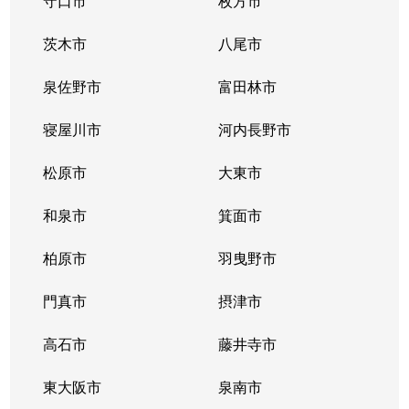
守口市
枚方市
東淡路
2,100万円
淡路
徒歩10分
茨木市
八尾市
東淡路
1,300万円
淡路
徒歩10分
泉佐野市
富田林市
東中島
580万円
新大阪
徒歩3分
寝屋川市
河内長野市
東中島
510万円
新大阪
徒歩4分
松原市
大東市
東中島
1,800万円
新大阪
徒歩7分
和泉市
箕面市
東中島
1,600万円
新大阪
徒歩3分
柏原市
羽曳野市
東中島
400万円
新大阪
徒歩3分
門真市
摂津市
東中島
320万円
新大阪
徒歩6分
高石市
藤井寺市
東中島
980万円
新大阪
徒歩0分
東大阪市
泉南市