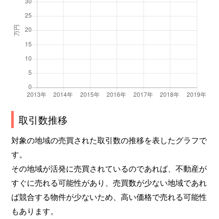
東中島
1,800万円
新大阪
徒歩5分
東中島
1,100万円
新大阪
徒歩5分
東中島
300万円
新大阪
徒歩1分
東中島
500万円
新大阪
徒歩4分
東中島
1,400万円
新大阪
徒歩7分
取引数推移
東中島
1,400万円
新大阪
徒歩7分
対象の地域の売買された取引数の推移を表したグラフで
す。
東中島
1,400万円
新大阪
徒歩7分
その地域が活発に売買されているのであれば、不動産が
東中島
1,400万円
新大阪
徒歩8分
すぐに売れる可能性があり、売買数が少ない地域であれ
ば競合する物件が少ないため、高い価格で売れる可能性
東中島
1,900万円
新大阪
徒歩6分
もあります。