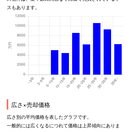
東中島
1,600万円
新大阪
徒歩5分
スもあります。
東中島
830万円
新大阪
徒歩8分
東中島
1,400万円
新大阪
徒歩8分
東中島
700万円
新大阪
徒歩1分
東中島
1,700万円
新大阪
徒歩2分
東中島
1,400万円
新大阪
徒歩6分
東中島
1,600万円
新大阪
徒歩6分
東中島
2,700万円
崇禅寺
徒歩8分
広さ×売却価格
東中島
2,100万円
崇禅寺
徒歩8分
広さ別の平均価格を表したグラフです。
一般的には広くなるにつれて価格は上昇傾向にありま
東中島
1,400万円
崇禅寺
徒歩8分