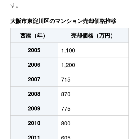
す。
井高野
2,500万円
井高野
徒歩8分
大阪市東淀川区のマンション売却価格推移
井高野
2,300万円
井高野
徒歩8分
西暦（年）
売却価格（万円）
井高野
1,900万円
井高野
徒歩7分
2005
1,100
上新庄
3,300万円
上新庄
徒歩15分
2006
1,200
上新庄
2,800万円
上新庄
徒歩6分
2007
715
上新庄
2,500万円
上新庄
徒歩6分
2008
870
上新庄
2,700万円
上新庄
徒歩6分
2009
775
上新庄
1,600万円
上新庄
徒歩6分
2010
800
小松
1,800万円
上新庄
徒歩8分
2011
605