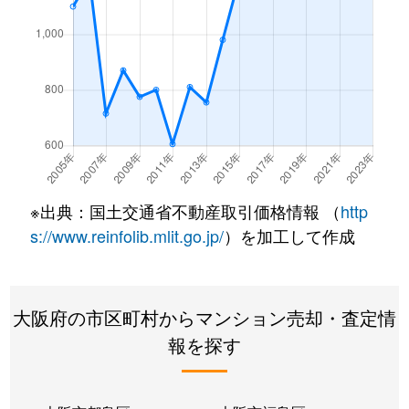
菅原
1,800万円
ＪＲ淡路
徒歩7分
大桐
3,000万円
だいどう豊里
徒歩12分
大道南
1,700万円
だいどう豊里
徒歩5分
西淡路
700万円
新大阪
徒歩3分
西淡路
1,900万円
東淀川
徒歩4分
※出典：国土交通省不動産取引価格情報 （
http
s://www.reinfolib.mlit.go.jp/
）を加工して作成
西淡路
1,400万円
東淀川
徒歩3分
西淡路
1,800万円
東淀川
徒歩4分
大阪府の市区町村からマンション売却・査定情
西淡路
1,800万円
東淀川
徒歩4分
報を探す
西淡路
980万円
東淀川
徒歩3分