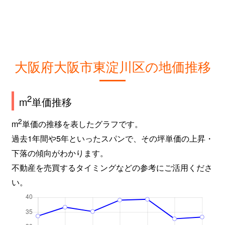
東中島
530万円
新大阪
徒歩3分
東中島
2,000万円
新大阪
徒歩6分
東中島
1,800万円
新大阪
徒歩6分
大阪府大阪市東淀川区の地価推移
東中島
470万円
新大阪
徒歩3分
東中島
410万円
新大阪
徒歩3分
2
m
単価推移
東中島
720万円
新大阪
徒歩3分
2
m
単価の推移を表したグラフです。
過去1年間や5年といったスパンで、その坪単価の上昇・
東中島
1,800万円
新大阪
徒歩5分
下落の傾向がわかります。
不動産を売買するタイミングなどの参考にご活用くださ
東中島
1,600万円
新大阪
徒歩7分
い。
東中島
1,600万円
新大阪
徒歩6分
東中島
600万円
新大阪
徒歩5分