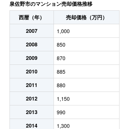
岡本
530万円
羽倉崎
徒歩11分
65m
泉佐野市のマンション売却価格推移
下瓦屋
1,400万円
井原里
徒歩6分
65m
西暦（年）
売却価格（万円）
下瓦屋
1,500万円
井原里
徒歩6分
65m
2007
1,000
下瓦屋
600万円
井原里
徒歩4分
65m
2008
850
高松西
800万円
羽倉崎
徒歩15分
75m
2009
870
高松東
8,500万円
泉佐野
徒歩3分
530
2010
885
高松東
650万円
泉佐野
徒歩3分
55m
2011
880
2012
1,150
中庄
1,300万円
泉佐野
徒歩15分
60m
2013
990
中庄
1,100万円
泉佐野
徒歩16分
60m
2014
1,300
中庄
1,100万円
泉佐野
徒歩15分
60m