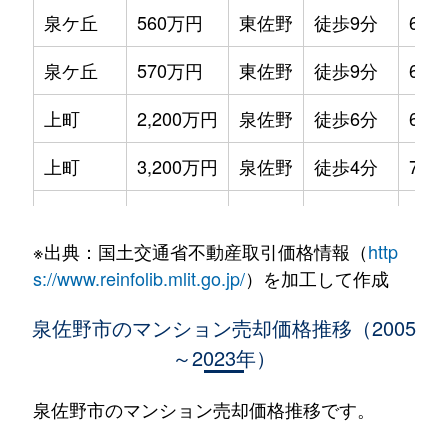
泉ケ丘
560万円
東佐野
徒歩9分
65m
泉ケ丘
570万円
東佐野
徒歩9分
65m
上町
2,200万円
泉佐野
徒歩6分
65m
上町
3,200万円
泉佐野
徒歩4分
75m
上町
1,300万円
泉佐野
徒歩8分
90m
※出典：国土交通省不動産取引価格情報（
http
上町
2,500万円
泉佐野
徒歩5分
70m
s://www.reinfolib.mlit.go.jp/
）を加工して作成
上町
1,500万円
泉佐野
徒歩6分
65m
泉佐野市のマンション売却価格推移（2005
～2023年）
上町
2,100万円
泉佐野
徒歩8分
90m
岡本
1,300万円
羽倉崎
徒歩10分
65m
泉佐野市のマンション売却価格推移です。