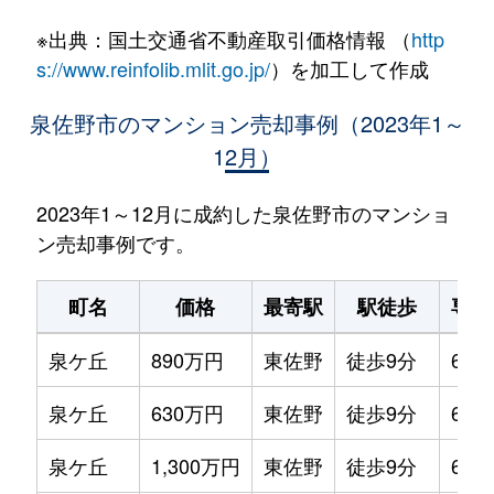
※出典：国土交通省不動産取引価格情報 （
http
s://www.reinfolib.mlit.go.jp/
）を加工して作成
泉佐野市のマンション売却事例（2023年1～
12月）
2023年1～12月に成約した泉佐野市のマンショ
ン売却事例です。
町名
価格
最寄駅
駅徒歩
専有
泉ケ丘
890万円
東佐野
徒歩9分
65m
泉ケ丘
630万円
東佐野
徒歩9分
65m
泉ケ丘
1,300万円
東佐野
徒歩9分
65m