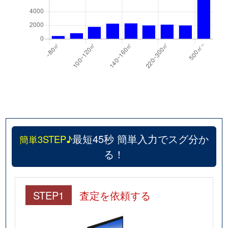
最短45秒 簡単入力でスグ分か
簡単3STEP♪
る！
STEP1
査定を依頼する