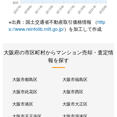
南中安松
680万円
羽倉崎
徒歩15分
70m
南中安松
1,400万円
羽倉崎
徒歩16分
70m
※出典：国土交通省不動産取引価格情報 （
http
s://www.reinfolib.mlit.go.jp/
）を加工して作成
大阪府の市区町村からマンション売却・査定情
報を探す
大阪市都島区
大阪市福島区
大阪市此花区
大阪市西区
大阪市港区
大阪市大正区
大阪市天王寺区
大阪市浪速区