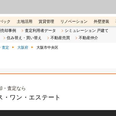
ーズ株式会社（東証グロース上
初めての方へ
ビスです 証券コード：4445
バック
土地活用
賃貸管理
リノベーション
外壁塗装
ライン講座
リビンマガジンBiz
不動産売却ご相談デスク
別売却事例
査定利用者データ
シミュレーション 戸建て
住み替え・買い替え
不動産売買
不動産仲介
・査定
大阪府
大阪市中央区
却・査定なら
ス・ワン・エステート