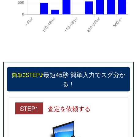
最短45秒 簡単入力でスグ分か
簡単3STEP♪
る！
STEP1
査定を依頼する