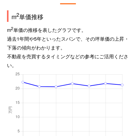
菱屋西
3,200万円
河内小阪
2
m
単価推移
菱屋西
780万円
河内小阪
2
m
単価の推移を表したグラフです。
菱屋西
2,400万円
河内小阪
過去1年間や5年といったスパンで、その坪単価の上昇・
下落の傾向がわかります。
菱屋西
1,900万円
河内小阪
不動産を売買するタイミングなどの参考にご活用くださ
菱屋西
820万円
河内小阪
い。
菱屋西
1,600万円
河内小阪
菱屋西
750万円
河内小阪
菱屋西
80万円
河内小阪
菱屋西
2,000万円
河内小阪