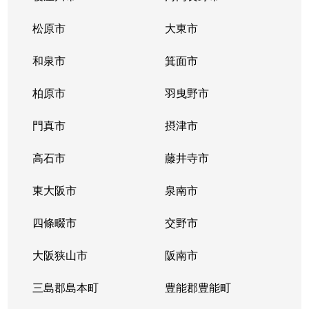
長田中
530万円
長田(大阪)
松原市
大東市
長田中
820万円
長田(大阪)
和泉市
箕面市
長田東
2,800万円
長田(大阪)
柏原市
羽曳野市
中野
1,600万円
荒本
門真市
摂津市
南荘町
930万円
新石切
高石市
藤井寺市
南荘町
1,100万円
新石切
東大阪市
泉南市
南荘町
1,600万円
額田(大阪)
四條畷市
交野市
西石切町
2,000万円
新石切
大阪狭山市
阪南市
西石切町
1,700万円
新石切
三島郡島本町
豊能郡豊能町
西岩田
1,000万円
八戸ノ里