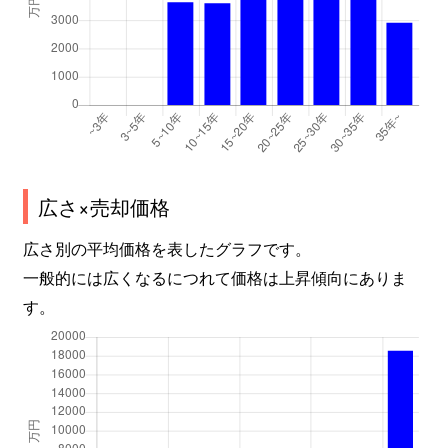
吉田
3,500万円
東花園
吉田本町
2,400万円
吉田(大阪)
吉田本町
2,800万円
吉田(大阪)
吉田本町
2,600万円
吉田(大阪)
広さ×売却価格
吉田本町
1,800万円
吉田(大阪)
広さ別の平均価格を表したグラフです。
若江東町
1,900万円
若江岩田
一般的には広くなるにつれて価格は上昇傾向にありま
す。
若江東町
1,800万円
若江岩田
若江東町
1,200万円
若江岩田
若江本町
1,000万円
若江岩田