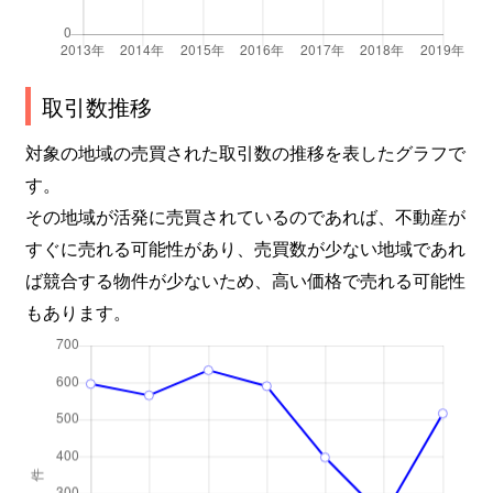
菱屋西
830万円
河内小阪
本庄西
1,600万円
荒本
取引数推移
本庄西
1,900万円
荒本
対象の地域の売買された取引数の推移を表したグラフで
本庄西
1,300万円
荒本
す。
その地域が活発に売買されているのであれば、不動産が
御厨栄町
2,400万円
河内小阪
すぐに売れる可能性があり、売買数が少ない地域であれ
御厨栄町
1,600万円
河内小阪
ば競合する物件が少ないため、高い価格で売れる可能性
もあります。
御厨栄町
1,500万円
河内小阪
御厨東
2,200万円
八戸ノ里
御厨南
2,700万円
八戸ノ里
御厨南
850万円
八戸ノ里