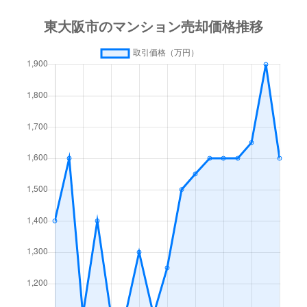
神田町
3,400万円
瓢箪山(大阪)
日下町
1,500万円
石切
鴻池町
1,800万円
鴻池新田
鴻池徳庵町
2,300万円
鴻池新田
小阪
700万円
八戸ノ里
小阪本町
3,000万円
河内小阪
五条町
1,000万円
枚岡
五条町
650万円
枚岡
新喜多
680万円
高井田(大阪メトロ)