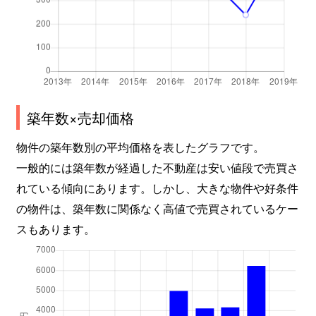
御厨南
2,100万円
八戸ノ里
水走
1,300万円
吉田(大阪)
水走
1,600万円
吉田(大阪)
築年数×売却価格
水走
1,400万円
吉田(大阪)
物件の築年数別の平均価格を表したグラフです。
森河内西
3,000万円
高井田(大阪メトロ)
一般的には築年数が経過した不動産は安い値段で売買さ
れている傾向にあります。しかし、大きな物件や好条件
森河内東
2,100万円
高井田(大阪メトロ)
の物件は、築年数に関係なく高値で売買されているケー
スもあります。
弥生町
2,000万円
新石切
弥生町
2,000万円
新石切
吉田
1,000万円
東花園