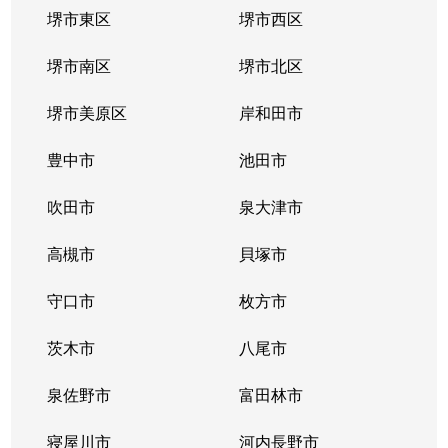
堺市東区
堺市西区
友井
2,100万円
弥刀
堺市南区
堺市北区
友井
760万円
弥刀
堺市美原区
岸和田市
友井
1,100万円
弥刀
豊中市
池田市
豊浦町
980万円
枚岡
吹田市
泉大津市
鳥居町
2,000万円
枚岡
高槻市
貝塚市
鳥居町
2,000万円
枚岡
守口市
枚方市
中新開
1,100万円
吉田(大阪)
茨木市
八尾市
中新開
800万円
吉田(大阪)
泉佐野市
富田林市
長田中
350万円
長田(大阪)
寝屋川市
河内長野市