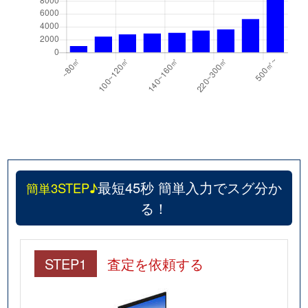
最短45秒 簡単入力でスグ分か
簡単3STEP♪
る！
STEP1
査定を依頼する