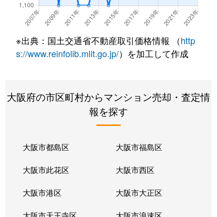
新喜多
1,100万円
高井田(大阪メトロ)
島之内
1,000万円
吉田(大阪)
※出典：国土交通省不動産取引価格情報 （
http
下小阪
3,300万円
河内小阪
s://www.reinfolib.mlit.go.jp/
）を加工して作成
新池島町
1,500万円
東花園
大阪府の市区町村からマンション売却・査定情
高井田
2,300万円
高井田(大阪メトロ)
報を探す
高井田
1,000万円
高井田(大阪メトロ)
高井田中
460万円
河内永和
大阪市都島区
大阪市福島区
高井田元町
2,200万円
河内小阪
大阪市此花区
大阪市西区
立花町
1,200万円
額田(大阪)
大阪市港区
大阪市大正区
玉串町東
1,200万円
東花園
大阪市天王寺区
大阪市浪速区