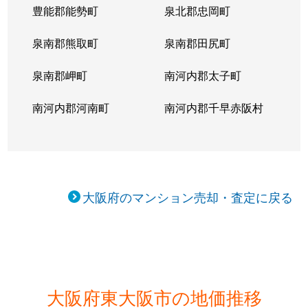
豊能郡能勢町
泉北郡忠岡町
西岩田
3,400万円
八戸ノ里
泉南郡熊取町
泉南郡田尻町
西岩田
3,400万円
八戸ノ里
泉南郡岬町
南河内郡太子町
西岩田
1,100万円
若江岩田
南河内郡河南町
南河内郡千早赤阪村
西岩田
1,200万円
若江岩田
花園本町
700万円
河内花園
花園本町
1,300万円
河内花園
大阪府のマンション売却・査定に戻る
東石切町
1,600万円
石切
東石切町
1,200万円
石切
東鴻池町
780万円
吉田(大阪)
大阪府東大阪市の地価推移