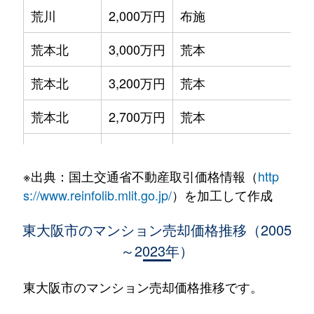
荒川
2,000万円
布施
荒本北
3,000万円
荒本
荒本北
3,200万円
荒本
荒本北
2,700万円
荒本
荒本新町
1,500万円
荒本
※出典：国土交通省不動産取引価格情報（
http
出雲井本町
1,400万円
枚岡
s://www.reinfolib.mlit.go.jp/
）を加工して作成
稲葉
1,400万円
若江岩田
東大阪市のマンション売却価格推移（2005
～2023年）
岩田町
3,200万円
若江岩田
岩田町
2,100万円
若江岩田
東大阪市のマンション売却価格推移です。