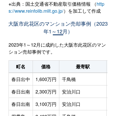
※出典：国土交通省不動産取引価格情報 （
http
s://www.reinfolib.mlit.go.jp/
）を加工して作成
大阪市此花区のマンション売却事例（2023
年1～12月）
2023年1～12月に成約した大阪市此花区のマン
ション売却事例です。
町名
価格
最寄駅
春日出中
1,600万円
千鳥橋
徒
春日出南
2,300万円
安治川口
徒
春日出南
3,100万円
安治川口
徒