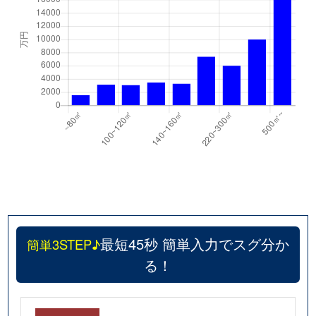
最短45秒 簡単入力でスグ分か
簡単3STEP♪
る！