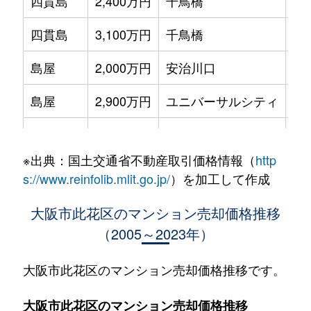
四貫島
2,400万円
千鳥橋
徒
四貫島
3,100万円
千鳥橋
徒
島屋
2,000万円
安治川口
徒
島屋
2,900万円
ユニバーサルシティ
徒
島屋
3,700万円
ユニバーサルシティ
徒
※出典：国土交通省不動産取引価格情報（
http
島屋
2,600万円
ユニバーサルシティ
徒
s://www.reinfolib.mlit.go.jp/
）を加工して作成
島屋
3,000万円
ユニバーサルシティ
徒
大阪市此花区のマンション売却価格推移
（2005～2023年）
島屋
3,300万円
ユニバーサルシティ
徒
島屋
3,700万円
ユニバーサルシティ
徒
大阪市此花区のマンション売却価格推移です。
島屋
2,800万円
ユニバーサルシティ
徒
大阪市此花区のマンション売却価格推移