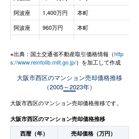
阿波座
1,400万円
本町
徒
阿波座
960万円
本町
徒
立売堀
2,600万円
阿波座
徒
※出典：国土交通省不動産取引価格情報（
http
立売堀
2,100万円
阿波座
徒
s://www.reinfolib.mlit.go.jp/
）を加工して作成
立売堀
1,700万円
阿波座
徒
大阪市西区のマンション売却価格推移
（2005～2023年）
立売堀
1,700万円
阿波座
徒
立売堀
1,700万円
阿波座
徒
大阪市西区のマンション売却価格推移です。
立売堀
1,800万円
阿波座
徒
大阪市西区のマンション売却価格推移
立売堀
2,000万円
阿波座
徒
西暦（年）
売却価格（万円）