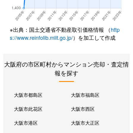
立売堀
750万円
本町
徒
立売堀
6,700万円
本町
徒
※出典：国土交通省不動産取引価格情報 （
http
靱本町
1,400万円
阿波座
徒
s://www.reinfolib.mlit.go.jp/
）を加工して作成
靱本町
1,800万円
阿波座
徒
大阪府の市区町村からマンション売却・査定情
靱本町
1,300万円
阿波座
徒
報を探す
靱本町
2,200万円
阿波座
徒
靱本町
1,400万円
阿波座
徒
大阪市都島区
大阪市福島区
靱本町
2,900万円
阿波座
徒
大阪市此花区
大阪市西区
靱本町
2,500万円
阿波座
徒
大阪市港区
大阪市大正区