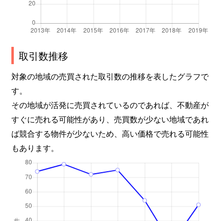
江之子島
2,200万円
阿波座
徒
江之子島
2,400万円
阿波座
徒
取引数推移
江之子島
5,000万円
阿波座
徒
対象の地域の売買された取引数の推移を表したグラフで
江之子島
6,100万円
阿波座
徒
す。
その地域が活発に売買されているのであれば、不動産が
江之子島
1,800万円
阿波座
徒
すぐに売れる可能性があり、売買数が少ない地域であれ
江之子島
2,300万円
阿波座
徒
ば競合する物件が少ないため、高い価格で売れる可能性
もあります。
江之子島
2,000万円
阿波座
徒
江之子島
4,300万円
阿波座
徒
江之子島
6,100万円
阿波座
徒