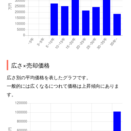
川口
1,800万円
九条(大阪メトロ)
徒
川口
1,800万円
九条(大阪メトロ)
徒
川口
1,800万円
九条(大阪メトロ)
徒
北堀江
2,900万円
ドーム前千代崎
徒
広さ×売却価格
北堀江
3,200万円
西大橋
徒
広さ別の平均価格を表したグラフです。
北堀江
2,400万円
西大橋
徒
一般的には広くなるにつれて価格は上昇傾向にありま
す。
北堀江
1,100万円
西大橋
徒
北堀江
1,300万円
西大橋
徒
北堀江
1,800万円
西大橋
徒