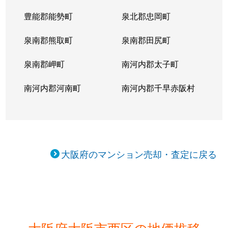
江戸堀
2,000万円
肥後橋
徒
豊能郡能勢町
泉北郡忠岡町
江戸堀
2,100万円
肥後橋
徒
泉南郡熊取町
泉南郡田尻町
江戸堀
1,800万円
肥後橋
徒
泉南郡岬町
南河内郡太子町
江戸堀
2,000万円
肥後橋
徒
南河内郡河南町
南河内郡千早赤阪村
江戸堀
1,700万円
肥後橋
徒
江戸堀
1,400万円
肥後橋
徒
江戸堀
1,400万円
肥後橋
徒
大阪府のマンション売却・査定に戻る
江之子島
850万円
阿波座
徒
江之子島
3,700万円
阿波座
徒
江之子島
1,900万円
阿波座
徒
大阪府大阪市西区の地価推移