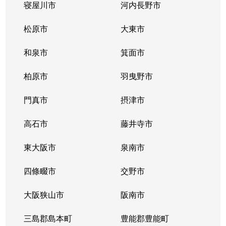
寝屋川市
河内長野市
江戸堀
1,800万円
阿波座
徒
松原市
大東市
江戸堀
1,900万円
阿波座
徒
和泉市
箕面市
江戸堀
4,100万円
阿波座
徒
柏原市
羽曳野市
江戸堀
1,700万円
中之島
徒
門真市
摂津市
江戸堀
1,700万円
中之島
徒
高石市
藤井寺市
江戸堀
1,900万円
中之島
徒
東大阪市
泉南市
江戸堀
1,800万円
肥後橋
徒
四條畷市
交野市
江戸堀
1,200万円
肥後橋
徒
大阪狭山市
阪南市
江戸堀
1,700万円
肥後橋
徒
三島郡島本町
豊能郡豊能町