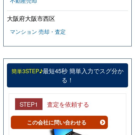
不動産売却
北堀江
4,200万円
西長堀
徒
北堀江
3,400万円
西長堀
徒
大阪府大阪市西区
北堀江
2,300万円
西長堀
徒
マンション 売却・査定
北堀江
1,900万円
西長堀
徒
北堀江
1,700万円
西長堀
徒
最短45秒 簡単入力でスグ分か
簡単3STEP♪
京町堀
4,400万円
阿波座
徒
る！
京町堀
2,200万円
阿波座
徒
京町堀
3,200万円
阿波座
徒
STEP1
査定を依頼する
京町堀
3,200万円
阿波座
徒
この会社
に問い合わせる
京町堀
5,400万円
阿波座
徒