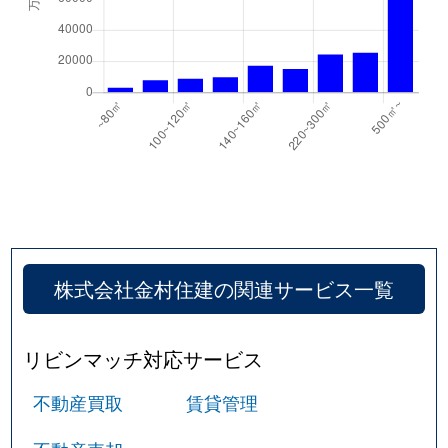
北堀江
2,400万円
西大橋
徒
北堀江
1,800万円
西大橋
徒
北堀江
2,300万円
西大橋
徒
北堀江
2,100万円
西大橋
徒
北堀江
2,700万円
西大橋
徒
北堀江
2,600万円
西長堀
徒
株式会社金村住建の関連サービス一覧
北堀江
1,700万円
西長堀
徒
リビンマッチ対応サービス
北堀江
1,900万円
西長堀
徒
不動産買取
賃貸管理
北堀江
3,000万円
西長堀
徒