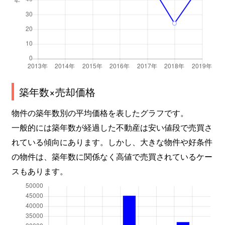
江之子島
4,700万円
阿波座
徒
江之子島
1,500万円
阿波座
徒
江之子島
3,100万円
阿波座
徒
江之子島
1,100万円
阿波座
徒
築年数×売却価格
江之子島
2,100万円
阿波座
徒
物件の築年数別の平均価格を表したグラフです。
川口
1,600万円
阿波座
徒
一般的には築年数が経過した不動産は安い値段で売買さ
れている傾向にあります。しかし、大きな物件や好条件
川口
2,300万円
阿波座
徒
の物件は、築年数に関係なく高値で売買されているケー
スもあります。
川口
1,900万円
阿波座
徒
川口
3,200万円
阿波座
徒
川口
3,600万円
九条(大阪メトロ)
徒