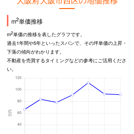
江之子島
4,700万円
阿波座
徒
2
m
単価推移
江之子島
2,600万円
阿波座
徒
2
m
単価の推移を表したグラフです。
江之子島
2,000万円
阿波座
徒
過去1年間や5年といったスパンで、その坪単価の上昇・
下落の傾向がわかります。
江之子島
1,900万円
阿波座
徒
不動産を売買するタイミングなどの参考にご活用くださ
い。
江之子島
1,900万円
阿波座
徒
江之子島
4,400万円
阿波座
徒
江之子島
7,800万円
阿波座
徒
江之子島
2,200万円
阿波座
徒
江之子島
2,200万円
阿波座
徒