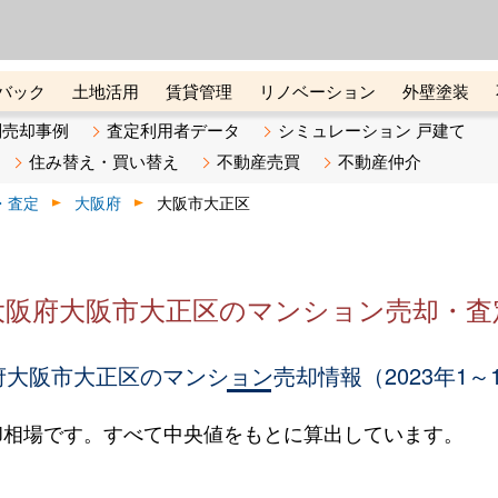
ーズ株式会社（東証グロース上
初めての方へ
ビスです 証券コード：4445
バック
土地活用
賃貸管理
リノベーション
外壁塗装
ライン講座
リビンマガジンBiz
不動産売却ご相談デスク
別売却事例
査定利用者データ
シミュレーション 戸建て
住み替え・買い替え
不動産売買
不動産仲介
・査定
大阪府
大阪市大正区
大阪府大阪市大正区のマンション売却・査
大阪市大正区のマンション売却情報（2023年1～
却相場です。すべて中央値をもとに算出しています。