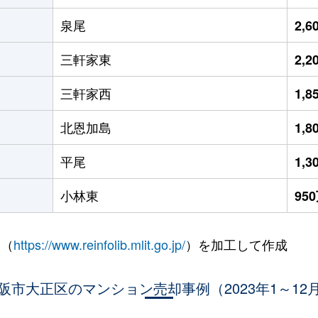
泉尾
2,
三軒家東
2,
三軒家西
1,
北恩加島
1,
平尾
1,
小林東
95
 （
https://www.reinfolib.mlit.go.jp/
）を加工して作成
阪市大正区のマンション売却事例（2023年1～12