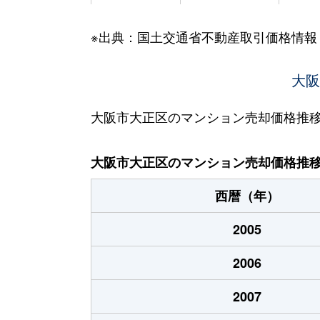
三軒家西
2,000万円
大正(
※出典：国土交通省不動産取引価格情報
三軒家東
1,800万円
大正(
三軒家東
3,100万円
大正(
大阪
三軒家東
2,800万円
大正(
大阪市大正区のマンション売却価格推
三軒家東
3,300万円
大正(
大阪市大正区のマンション売却価格推
三軒家東
1,800万円
大正(
西暦（年）
三軒家東
800万円
大正(
2005
三軒家東
3,400万円
大正(
2006
三軒家東
480万円
大正(
2007
三軒家東
480万円
大正(