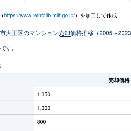
大阪)
徒歩3分
20m²
築5年
（
https://www.reinfolib.mlit.go.jp/
）を加工して作成
大阪)
徒歩5分
20m²
築7年
大阪)
市大正区のマンション売却価格推移（2005～202
徒歩4分
60m²
築24年
大阪)
徒歩11分
65m²
築33年
移です。
大阪)
徒歩8分
70m²
築7年
移
大阪)
徒歩5分
20m²
築7年
売却価格
大阪)
徒歩4分
45m²
築39年
1,350
大阪)
徒歩8分
75m²
築20年
1,300
大阪)
徒歩3分
20m²
築31年
800
大阪)
徒歩3分
20m²
築31年