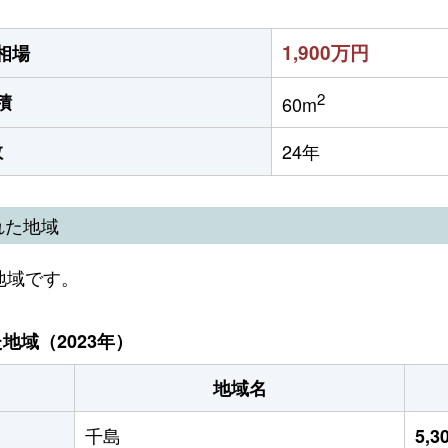
1,900万円
相場
2
積
60m
数
24年
れた地域
地域です。
域（2023年）
地域名
千島
5,