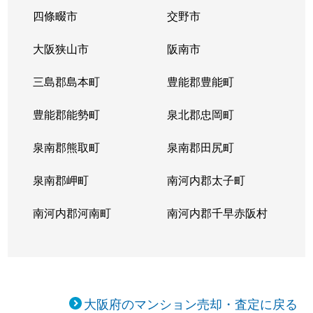
空清町
1,900万円
玉造(大阪メトロ)
徒
四條畷市
交野市
烏ケ辻
5,500万円
桃谷
徒
大阪狭山市
阪南市
烏ケ辻
5,500万円
桃谷
徒
三島郡島本町
豊能郡豊能町
空堀町
2,300万円
玉造(大阪メトロ)
徒
豊能郡能勢町
泉北郡忠岡町
空堀町
3,200万円
玉造(大阪メトロ)
徒
泉南郡熊取町
泉南郡田尻町
空堀町
2,400万円
玉造(大阪メトロ)
徒
泉南郡岬町
南河内郡太子町
空堀町
1,800万円
玉造(大阪メトロ)
徒
南河内郡河南町
南河内郡千早赤阪村
空堀町
2,000万円
玉造(大阪メトロ)
徒
空堀町
2,000万円
玉造(大阪メトロ)
徒
大阪府のマンション売却・査定に戻る