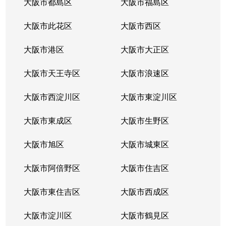
大阪市都島区
大阪市福島区
上本町
3,700万円
大阪上本町
徒
大阪市此花区
大阪市西区
上本町
3,800万円
大阪上本町
徒
大阪市港区
大阪市大正区
上本町
5,600万円
四天王寺前夕陽ケ丘
徒
大阪市天王寺区
大阪市浪速区
上本町
4,400万円
四天王寺前夕陽ケ丘
徒
大阪市西淀川区
大阪市東淀川区
上本町
2,400万円
谷町六丁目
徒
大阪市東成区
大阪市生野区
餌差町
3,800万円
鶴橋
徒
大阪市旭区
大阪市城東区
逢阪
3,700万円
四天王寺前夕陽ケ丘
徒
大阪市阿倍野区
大阪市住吉区
逢阪
1,700万円
四天王寺前夕陽ケ丘
徒
大阪市東住吉区
大阪市西成区
逢阪
5,000万円
四天王寺前夕陽ケ丘
徒
大阪市淀川区
大阪市鶴見区