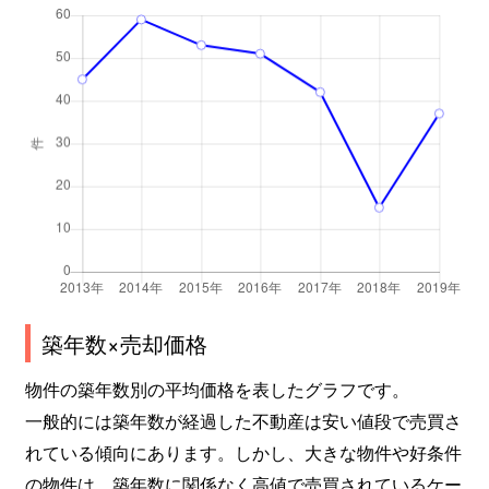
四天王寺
1,600万円
四天王寺前夕陽ケ丘
徒
清水谷町
3,700万円
谷町六丁目
徒
清水谷町
4,500万円
玉造(大阪メトロ)
徒
真法院町
7,600万円
四天王寺前夕陽ケ丘
徒
大道
2,000万円
寺田町
徒
大道
850万円
寺田町
徒
大道
1,900万円
寺田町
徒
築年数×売却価格
大道
1,900万円
寺田町
徒
物件の築年数別の平均価格を表したグラフです。
一般的には築年数が経過した不動産は安い値段で売買さ
大道
2,000万円
寺田町
徒
れている傾向にあります。しかし、大きな物件や好条件
の物件は、築年数に関係なく高値で売買されているケー