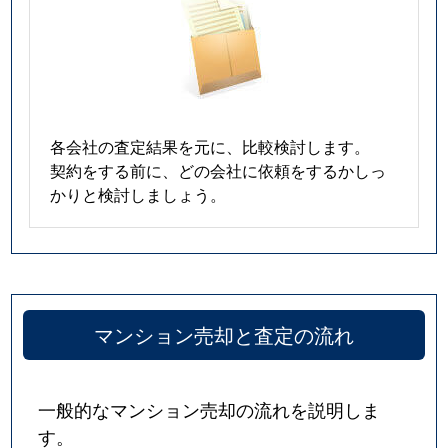
悲田院町
1,800万円
天王寺
徒
筆ケ崎町
6,800万円
大阪上本町
徒
筆ケ崎町
6,800万円
大阪上本町
徒
各会社の査定結果を元に、比較検討します。
契約をする前に、どの会社に依頼をするかしっ
筆ケ崎町
5,800万円
大阪上本町
徒
かりと検討しましょう。
筆ケ崎町
9,000万円
大阪上本町
徒
筆ケ崎町
1,400万円
鶴橋
徒
舟橋町
2,700万円
鶴橋
徒
マンション売却と査定の流れ
堀越町
260万円
天王寺
徒
一般的なマンション売却の流れを説明しま
松ケ鼻町
6,100万円
桃谷
徒
す。