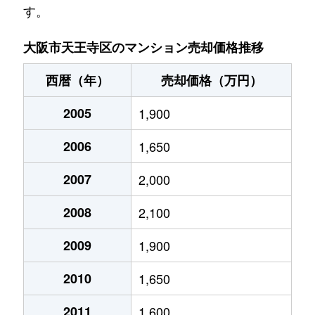
す。
生玉町
1,800万円
谷町九丁目
徒
大阪市天王寺区のマンション売却価格推移
生玉町
2,500万円
谷町九丁目
徒
西暦（年）
売却価格（万円）
生玉町
1,800万円
谷町九丁目
徒
2005
1,900
生玉町
1,300万円
谷町九丁目
徒
2006
1,650
生玉寺町
3,700万円
四天王寺前夕陽ケ丘
徒
2007
2,000
生玉寺町
2,000万円
四天王寺前夕陽ケ丘
徒
2008
2,100
生玉寺町
1,700万円
谷町九丁目
徒
2009
1,900
生玉寺町
1,500万円
谷町九丁目
徒
2010
1,650
生玉寺町
1,800万円
谷町九丁目
徒
2011
1,600