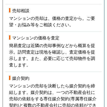
夕陽丘町
5,700万円
四天王寺前夕陽ケ丘
徒
売却相談
夕陽丘町
3,200万円
四天王寺前夕陽ケ丘
徒
マンションの売却は、価格の査定から。ご要
望・お悩み等をご相談ください。
夕陽丘町
3,200万円
四天王寺前夕陽ケ丘
徒
マンションの価格を査定
簡易査定は近隣の売却事例などから概算を提
示。訪問査定は現地を確認し、査定価格を提
示します。また、必要に応じて売却物件を調
査します。
媒介契約
マンションの売却を決断したら媒介契約を締
結します。媒介契約は、一つの不動産会社に
売却の依頼をする専任媒介契約(専属専任媒介
契約)と複数の不動産会社に売却の依頼ができ