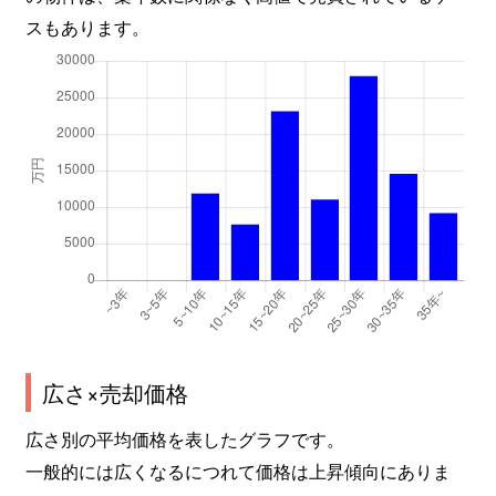
大道
2,000万円
寺田町
徒
スもあります。
大道
1,900万円
寺田町
徒
大道
1,900万円
寺田町
徒
大道
1,900万円
寺田町
徒
大道
1,800万円
寺田町
徒
大道
1,800万円
寺田町
徒
大道
1,800万円
寺田町
徒
大道
1,400万円
寺田町
徒
広さ×売却価格
大道
1,300万円
天王寺
徒
広さ別の平均価格を表したグラフです。
一般的には広くなるにつれて価格は上昇傾向にありま
大道
1,500万円
天王寺
徒