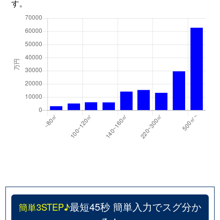
す。
玉造本町
3,700万円
玉造(ＪＲ)
徒
玉造元町
2,800万円
玉造(ＪＲ)
徒
玉造元町
4,200万円
玉造(ＪＲ)
徒
玉造元町
4,300万円
玉造(ＪＲ)
徒
玉造元町
5,300万円
玉造(ＪＲ)
徒
寺田町
1,900万円
寺田町
徒
寺田町
2,200万円
寺田町
徒
寺田町
5,100万円
寺田町
徒
堂ケ芝
3,500万円
桃谷
徒
最短45秒 簡単入力でスグ分か
簡単3STEP♪