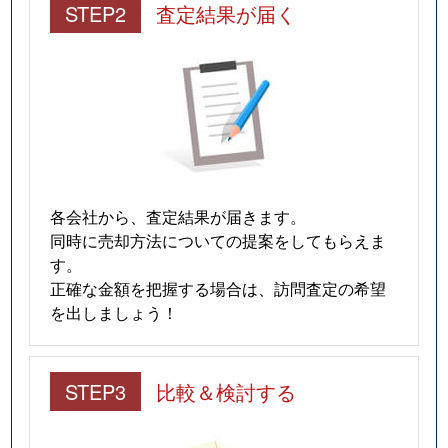
東高津町
3,700万円
大阪上本町
徒
STEP2
査定結果が届く
東高津町
3,800万円
大阪上本町
徒
東高津町
1,700万円
大阪上本町
徒
東高津町
4,200万円
谷町九丁目
徒
東高津町
2,900万円
谷町九丁目
徒
各会社から、査定結果が届きます。
悲田院町
6,900万円
天王寺
徒
同時に売却方法についての提案をしてもらえま
す。
悲田院町
700万円
天王寺
徒
正確な金額を把握する場合は、訪問査定の希望
を出しましょう！
悲田院町
900万円
天王寺
徒
悲田院町
6,800万円
天王寺
徒
STEP3
比較＆検討する
悲田院町
6,000万円
天王寺
徒