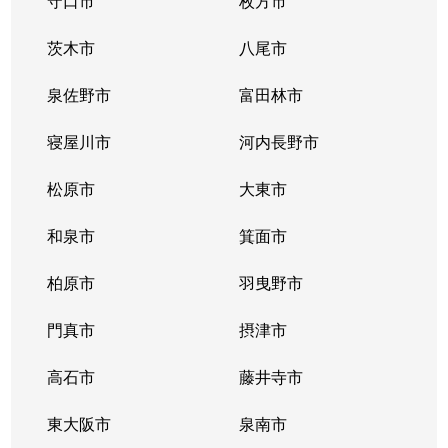
守口市
枚方市
小橋町
2,500万円
鶴橋
徒
茨木市
八尾市
勝山
2,500万円
四天王寺前夕陽ケ丘
徒
泉佐野市
富田林市
勝山
5,400万円
四天王寺前夕陽ケ丘
徒
寝屋川市
河内長野市
勝山
5,200万円
四天王寺前夕陽ケ丘
徒
松原市
大東市
勝山
5,400万円
桃谷
徒
和泉市
箕面市
勝山
2,100万円
桃谷
徒
柏原市
羽曳野市
勝山
4,200万円
桃谷
徒
門真市
摂津市
勝山
5,600万円
桃谷
徒
高石市
藤井寺市
空清町
1,900万円
玉造(大阪メトロ)
徒
東大阪市
泉南市