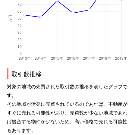
小宮町
8,700万円
四天王寺前夕陽ケ丘
徒
小宮町
4,200万円
四天王寺前夕陽ケ丘
徒
細工谷
5,800万円
大阪上本町
徒
細工谷
5,300万円
大阪上本町
徒
下寺町
1,800万円
四天王寺前夕陽ケ丘
徒
取引数推移
下寺町
1,200万円
谷町九丁目
徒
対象の地域の売買された取引数の推移を表したグラフで
す。
四天王寺
4,200万円
四天王寺前夕陽ケ丘
徒
その地域が活発に売買されているのであれば、不動産が
四天王寺
1,700万円
四天王寺前夕陽ケ丘
徒
すぐに売れる可能性があり、売買数が少ない地域であれ
ば競合する物件が少ないため、高い価格で売れる可能性
四天王寺
4,200万円
四天王寺前夕陽ケ丘
徒
もあります。