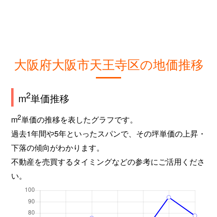
空堀町
2,300万円
玉造(大阪メトロ)
徒
空堀町
1,900万円
玉造(大阪メトロ)
徒
空堀町
2,300万円
玉造(大阪メトロ)
徒
大阪府大阪市天王寺区の地価推移
北河堀町
6,400万円
天王寺
徒
北河堀町
6,000万円
天王寺
徒
2
m
単価推移
国分町
1,800万円
寺田町
徒
2
m
単価の推移を表したグラフです。
過去1年間や5年といったスパンで、その坪単価の上昇・
国分町
4,100万円
寺田町
徒
下落の傾向がわかります。
不動産を売買するタイミングなどの参考にご活用くださ
小宮町
6,400万円
四天王寺前夕陽ケ丘
徒
い。
小宮町
3,400万円
四天王寺前夕陽ケ丘
徒
小宮町
4,100万円
四天王寺前夕陽ケ丘
徒