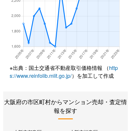
上之宮町
2,300万円
大阪上本町
徒
上之宮町
7,800万円
大阪上本町
徒
上之宮町
7,000万円
四天王寺前夕陽ケ丘
徒
上本町
2,500万円
大阪上本町
徒
上本町
4,000万円
大阪上本町
徒
※出典：国土交通省不動産取引価格情報 （
http
s://www.reinfolib.mlit.go.jp/
）を加工して作成
上本町
2,000万円
大阪上本町
徒
上本町
3,600万円
大阪上本町
徒
大阪府の市区町村からマンション売却・査定情
上本町
2,400万円
大阪上本町
徒
報を探す
上本町
2,900万円
大阪上本町
徒