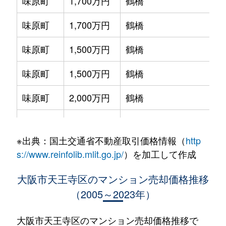
味原町
1,700万円
鶴橋
徒
味原町
1,700万円
鶴橋
徒
味原町
1,500万円
鶴橋
徒
味原町
1,500万円
鶴橋
徒
味原町
2,000万円
鶴橋
徒
味原本町
3,200万円
大阪上本町
徒
※出典：国土交通省不動産取引価格情報（
http
生玉町
1,800万円
谷町九丁目
徒
s://www.reinfolib.mlit.go.jp/
）を加工して作成
生玉町
1,300万円
谷町九丁目
徒
大阪市天王寺区のマンション売却価格推移
（2005～2023年）
生玉町
1,400万円
谷町九丁目
徒
生玉町
2,200万円
谷町九丁目
徒
大阪市天王寺区のマンション売却価格推移で