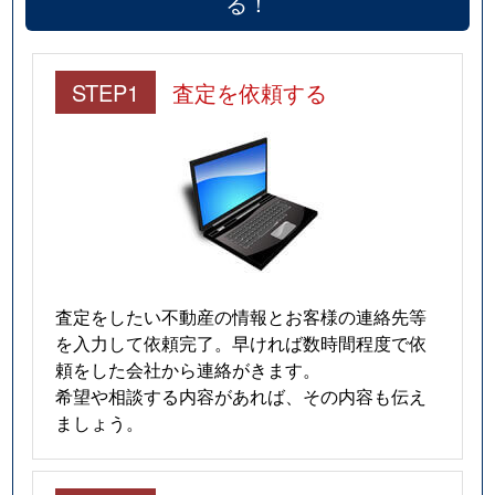
る！
堂ケ芝
1,900万円
桃谷
徒
堂ケ芝
5,800万円
桃谷
徒
STEP1
査定を依頼する
堂ケ芝
5,200万円
桃谷
徒
堂ケ芝
4,100万円
桃谷
徒
東高津町
3,300万円
大阪上本町
徒
東高津町
5,000万円
大阪上本町
徒
査定をしたい不動産の情報とお客様の連絡先等
東高津町
1,200万円
大阪上本町
徒
を入力して依頼完了。早ければ数時間程度で依
頼をした会社から連絡がきます。
東高津町
14,000万円
大阪上本町
徒
希望や相談する内容があれば、その内容も伝え
ましょう。
東高津町
4,500万円
大阪上本町
徒