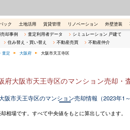
ーズ株式会社（東証グロース上
初めての方へ
ビスです 証券コード：4445
バック
土地活用
賃貸管理
リノベーション
外壁塗装
ライン講座
リビンマガジンBiz
不動産売却ご相談デスク
別売却事例
査定利用者データ
シミュレーション 戸建て
住み替え・買い替え
不動産売買
不動産仲介
・査定
大阪府
大阪市天王寺区
阪府大阪市天王寺区のマンション売却・
大阪市天王寺区のマンション売却情報（2023年1～
売却相場です。すべて中央値をもとに算出しています。