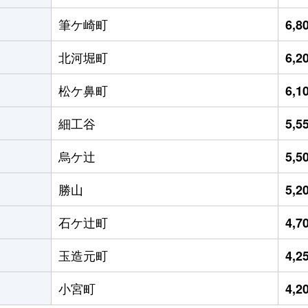
筆ケ崎町
6,
北河堀町
6,
松ケ鼻町
6,
細工谷
5,
烏ケ辻
5,
勝山
5,
石ケ辻町
4,
玉造元町
4,
小宮町
4,