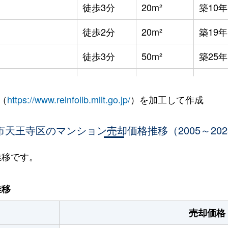
徒歩3分
20m²
築10年
徒歩2分
20m²
築19年
徒歩3分
50m²
築25年
本町
徒歩8分
65m²
築38年
（
https://www.reinfolib.mlit.go.jp/
）を加工して作成
丁目
徒歩2分
20m²
築12年
丁目
市天王寺区のマンション売却価格推移（2005～202
徒歩4分
55m²
築44年
丁目
徒歩4分
30m²
築44年
推移です。
丁目
徒歩3分
50m²
築38年
推移
丁目
徒歩3分
45m²
築38年
売却価格
丁目
徒歩6分
55m²
築19年