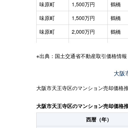
味原町
1,500万円
鶴橋
味原町
1,500万円
鶴橋
味原町
2,000万円
鶴橋
味原本町
3,200万円
大阪上
※出典：国土交通省不動産取引価格情報
生玉町
1,800万円
谷町九
生玉町
1,300万円
谷町九
大阪
生玉町
1,400万円
谷町九
大阪市天王寺区のマンション売却価格
生玉町
2,200万円
谷町九
大阪市天王寺区のマンション売却価格
生玉町
1,800万円
谷町九
西暦（年）
生玉町
2,500万円
谷町九