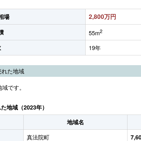
2,800万円
相場
2
積
55m
数
19年
売れた地域
地域です。
地域（2023年）
地域名
真法院町
7,