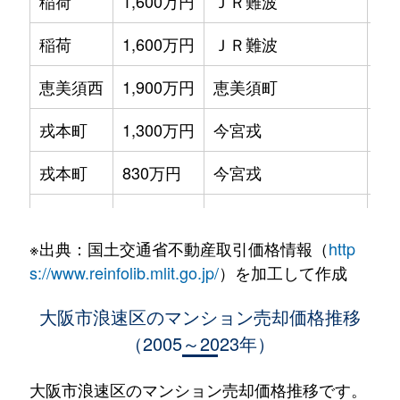
稲荷
1,600万円
ＪＲ難波
徒
稲荷
1,600万円
ＪＲ難波
徒
恵美須西
1,900万円
恵美須町
徒
戎本町
1,300万円
今宮戎
徒
戎本町
830万円
今宮戎
徒
戎本町
1,300万円
大国町
徒
※出典：国土交通省不動産取引価格情報（
http
戎本町
1,700万円
大国町
徒
s://www.reinfolib.mlit.go.jp/
）を加工して作成
戎本町
1,600万円
大国町
徒
大阪市浪速区のマンション売却価格推移
（2005～2023年）
戎本町
1,800万円
大国町
徒
戎本町
1,800万円
大国町
徒
大阪市浪速区のマンション売却価格推移です。