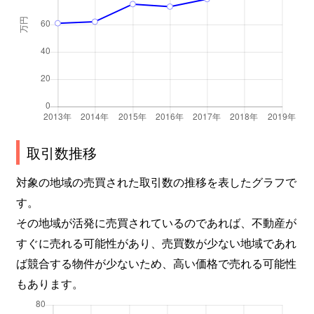
塩草
2,100万円
芦原橋
徒
塩草
1,800万円
芦原橋
徒
塩草
1,600万円
芦原橋
徒
塩草
1,600万円
芦原橋
徒
取引数推移
塩草
1,700万円
芦原橋
徒
対象の地域の売買された取引数の推移を表したグラフで
塩草
2,100万円
芦原橋
徒
す。
その地域が活発に売買されているのであれば、不動産が
塩草
2,100万円
芦原橋
徒
すぐに売れる可能性があり、売買数が少ない地域であれ
塩草
1,900万円
芦原橋
徒
ば競合する物件が少ないため、高い価格で売れる可能性
もあります。
塩草
2,100万円
芦原橋
徒