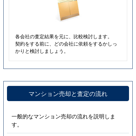
大国
1,900万円
今宮
徒
大国
1,600万円
今宮
徒
各会社の査定結果を元に、比較検討します。
大国
1,900万円
今宮
徒
契約をする前に、どの会社に依頼をするかしっ
かりと検討しましょう。
大国
1,500万円
今宮
徒
大国
1,600万円
大国町
徒
大国
2,700万円
大国町
徒
マンション売却と査定の流れ
大国
600万円
大国町
徒
大国
1,500万円
大国町
徒
一般的なマンション売却の流れを説明しま
す。
大国
1,800万円
大国町
徒