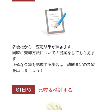
下寺
2,600万円
四天王寺前夕陽ケ丘
徒
下寺
2,100万円
四天王寺前夕陽ケ丘
徒
下寺
2,600万円
四天王寺前夕陽ケ丘
徒
下寺
430万円
四天王寺前夕陽ケ丘
徒
各会社から、査定結果が届きます。
下寺
3,800万円
四天王寺前夕陽ケ丘
徒
同時に売却方法についての提案をしてもらえま
す。
下寺
890万円
四天王寺前夕陽ケ丘
徒
正確な金額を把握する場合は、訪問査定の希望
を出しましょう！
下寺
2,700万円
四天王寺前夕陽ケ丘
徒
下寺
1,600万円
難波(南海)
徒
STEP3
比較＆検討する
大国
2,000万円
今宮
徒
大国
1,700万円
今宮
徒