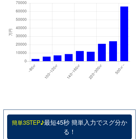
敷津東
1,900万円
大国町
徒
敷津東
1,400万円
大国町
徒
敷津東
1,700万円
難波(南海)
徒
敷津東
1,700万円
難波(南海)
徒
敷津東
2,100万円
難波(南海)
徒
敷津東
1,800万円
難波(南海)
徒
敷津東
1,900万円
難波(南海)
徒
敷津東
1,500万円
難波(南海)
徒
最短45秒 簡単入力でスグ分か
簡単3STEP♪
下寺
1,800万円
恵美須町
徒
る！