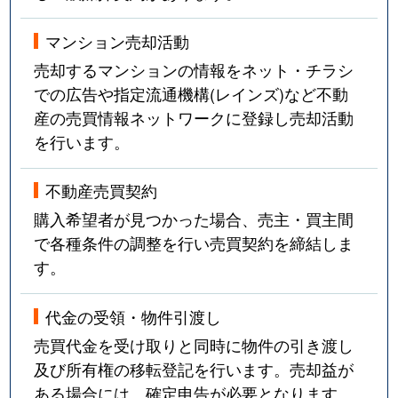
大国
1,300万円
大国町
徒
マンション売却活動
大国
2,500万円
大国町
徒
売却するマンションの情報をネット・チラシ
大国
1,500万円
大国町
徒
での広告や指定流通機構(レインズ)など不動
産の売買情報ネットワークに登録し売却活動
大国
1,500万円
大国町
徒
を行います。
大国
1,500万円
大国町
徒
不動産売買契約
大国
1,700万円
大国町
徒
購入希望者が見つかった場合、売主・買主間
で各種条件の調整を行い売買契約を締結しま
大国
1,700万円
大国町
徒
す。
大国
1,700万円
大国町
徒
代金の受領・物件引渡し
大国
1,700万円
大国町
徒
売買代金を受け取りと同時に物件の引き渡し
及び所有権の移転登記を行います。売却益が
大国
1,900万円
大国町
徒
ある場合には、確定申告が必要となります。