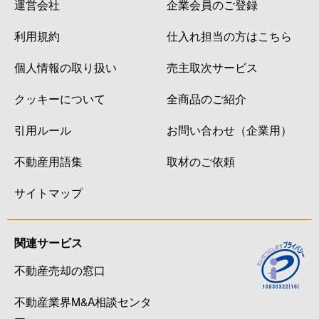
運営会社
企業会員のご登録
難波中
1,400万円
なんば(大阪メトロ)
徒
利用規約
仕入れ担当の方はこちら
難波中
1,200万円
難波(南海)
徒
個人情報の取り扱い
売主取次サービス
日本橋
1,700万円
恵美須町
徒
クッキーについて
全商品のご紹介
日本橋
1,600万円
恵美須町
徒
引用ルール
お問い合わせ（企業用）
日本橋
1,800万円
恵美須町
徒
不動産用語集
取材のご依頼
日本橋
1,400万円
恵美須町
徒
サイトマップ
日本橋
1,200万円
恵美須町
徒
関連サービス
日本橋
1,600万円
恵美須町
徒
不動産売却の窓口
日本橋
1,500万円
恵美須町
徒
不動産業界M&A相談センタ
ー