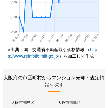
幸町
1,800万円
桜川(大阪)
徒
幸町
1,700万円
桜川(大阪)
徒
幸町
2,600万円
桜川(大阪)
徒
幸町
3,400万円
桜川(大阪)
徒
※出典：国土交通省不動産取引価格情報 （
http
幸町
4,000万円
桜川(大阪)
徒
s://www.reinfolib.mlit.go.jp/
）を加工して作成
幸町
2,500万円
桜川(大阪)
徒
大阪府の市区町村からマンション売却・査定情
幸町
1,300万円
桜川(大阪)
徒
報を探す
幸町
1,500万円
桜川(大阪)
徒
幸町
1,500万円
桜川(大阪)
徒
大阪市都島区
大阪市福島区