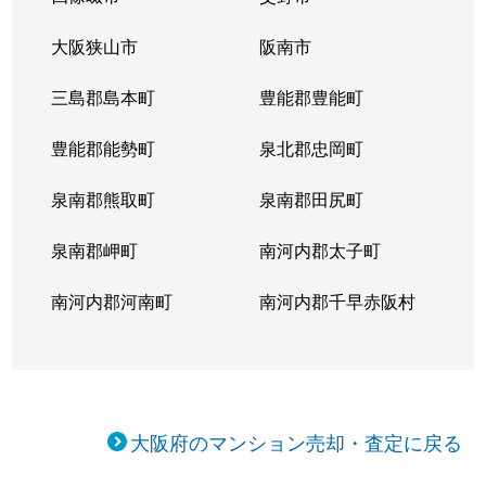
桜川
1,500万円
桜川(大阪)
徒
大阪狭山市
阪南市
桜川
3,300万円
桜川(大阪)
徒
三島郡島本町
豊能郡豊能町
桜川
1,500万円
桜川(大阪)
徒
豊能郡能勢町
泉北郡忠岡町
桜川
1,500万円
桜川(大阪)
徒
泉南郡熊取町
泉南郡田尻町
桜川
1,900万円
桜川(大阪)
徒
泉南郡岬町
南河内郡太子町
桜川
1,900万円
桜川(大阪)
徒
南河内郡河南町
南河内郡千早赤阪村
桜川
3,500万円
桜川(大阪)
徒
桜川
1,700万円
ＪＲ難波
徒
桜川
1,600万円
ＪＲ難波
徒
大阪府のマンション売却・査定に戻る