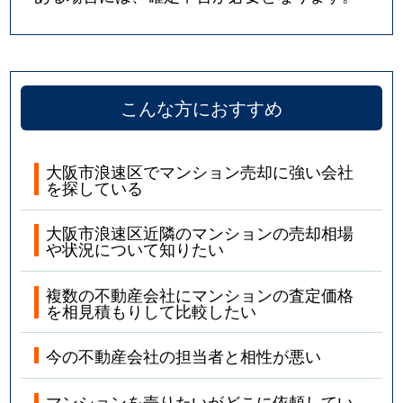
大国
1,800万円
大国町
徒
大国
2,300万円
大国町
徒
こんな方におすすめ
大国
1,600万円
大国町
徒
大国
1,800万円
大国町
徒
大阪市浪速区でマンション売却に強い会社
を探している
大国
2,500万円
大国町
徒
大阪市浪速区近隣のマンションの売却相場
大国
2,100万円
大国町
徒
や状況について知りたい
大国
2,600万円
大国町
徒
複数の不動産会社にマンションの査定価格
を相見積もりして比較したい
大国
1,500万円
大国町
徒
今の不動産会社の担当者と相性が悪い
大国
2,400万円
大国町
徒
マンションを売りたいがどこに依頼してい