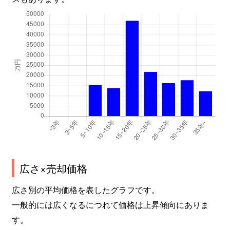
敷津東
6,600万円
大国町
徒
敷津東
2,000万円
大国町
徒
敷津東
2,000万円
大国町
徒
敷津東
2,000万円
大国町
徒
敷津東
1,800万円
大国町
徒
敷津東
1,900万円
大国町
徒
敷津東
2,000万円
大国町
徒
広さ×売却価格
敷津東
2,000万円
大国町
徒
広さ別の平均価格を表したグラフです。
敷津東
1,600万円
大国町
徒
一般的には広くなるにつれて価格は上昇傾向にありま
す。
敷津東
1,400万円
大国町
徒