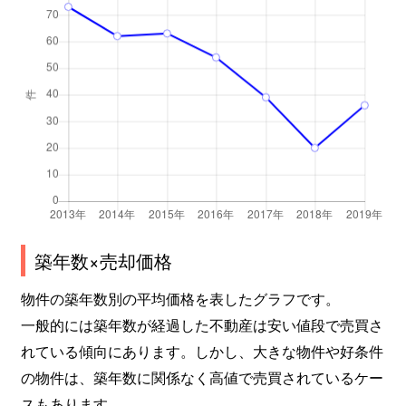
塩草
2,100万円
芦原橋
徒
塩草
2,200万円
芦原橋
徒
塩草
2,100万円
芦原橋
徒
塩草
2,200万円
芦原橋
徒
敷津西
1,900万円
大国町
徒
敷津西
1,300万円
大国町
徒
築年数×売却価格
敷津西
1,600万円
大国町
徒
物件の築年数別の平均価格を表したグラフです。
敷津西
1,900万円
大国町
徒
一般的には築年数が経過した不動産は安い値段で売買さ
れている傾向にあります。しかし、大きな物件や好条件
敷津東
2,000万円
大国町
徒
の物件は、築年数に関係なく高値で売買されているケー
スもあります。