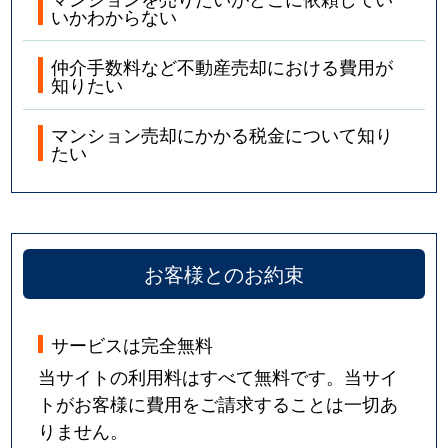
いかわからない
大国
1,800万円
大国町
徒
大国
2,300万円
大国町
徒
仲介手数料など不動産売却における費用が
知りたい
大国
1,800万円
大国町
徒
マンション売却にかかる税金について知り
たい
立葉
1,800万円
桜川(大阪)
徒
立葉
1,600万円
桜川(大阪)
徒
浪速東
4,000万円
芦原橋
徒
お客様とのお約束
難波中
1,700万円
大国町
徒
サービスは完全無料
難波中
1,400万円
大国町
徒
当サイトの利用料はすべて無料です。当サイ
難波中
1,200万円
大国町
徒
トがお客様に費用をご請求することは一切あ
りません。