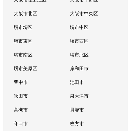
幸町
1,900万円
大正(大阪)
徒
大阪市北区
大阪市中央区
幸町
1,900万円
なんば(大阪メトロ)
徒
堺市堺区
堺市中区
桜川
1,800万円
桜川(大阪)
徒
堺市東区
堺市西区
桜川
1,800万円
桜川(大阪)
徒
堺市南区
堺市北区
桜川
3,400万円
桜川(大阪)
徒
堺市美原区
岸和田市
桜川
2,800万円
桜川(大阪)
徒
豊中市
池田市
桜川
3,200万円
桜川(大阪)
徒
吹田市
泉大津市
桜川
3,000万円
桜川(大阪)
徒
高槻市
貝塚市
桜川
1,900万円
桜川(大阪)
徒
守口市
枚方市
桜川
1,700万円
桜川(大阪)
徒