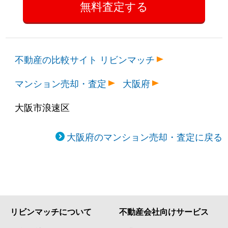
難波中
1,900万円
大国町
徒
難波中
3,200万円
大国町
徒
不動産の比較サイト リビンマッチ
難波中
1,700万円
大国町
徒
マンション売却・査定
大阪府
難波中
1,600万円
なんば(大阪メトロ)
徒
大阪市浪速区
難波中
1,800万円
なんば(大阪メトロ)
徒
大阪府のマンション売却・査定に戻る
難波中
4,100万円
なんば(大阪メトロ)
徒
難波中
2,000万円
なんば(大阪メトロ)
徒
難波中
1,800万円
なんば(大阪メトロ)
徒
リビンマッチについて
不動産会社向けサービス
難波中
1,600万円
なんば(大阪メトロ)
徒