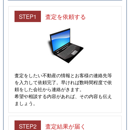
下寺
1,200万円
恵美須町
徒
STEP1
査定を依頼する
下寺
1,900万円
恵美須町
徒
下寺
1,900万円
恵美須町
徒
下寺
1,800万円
恵美須町
徒
下寺
2,900万円
四天王寺前夕陽ケ丘
徒
下寺
2,300万円
四天王寺前夕陽ケ丘
徒
査定をしたい不動産の情報とお客様の連絡先等
を入力して依頼完了。早ければ数時間程度で依
下寺
2,000万円
四天王寺前夕陽ケ丘
徒
頼をした会社から連絡がきます。
希望や相談する内容があれば、その内容も伝え
下寺
2,400万円
四天王寺前夕陽ケ丘
徒
ましょう。
下寺
2,100万円
四天王寺前夕陽ケ丘
徒
STEP2
査定結果が届く