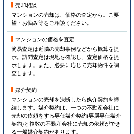
売却相談
大国
1,600万円
大国町
徒
マンションの売却は、価格の査定から。ご要
大国
1,800万円
大国町
徒
望・お悩み等をご相談ください。
大国
1,700万円
大国町
徒
マンションの価格を査定
大国
1,500万円
大国町
徒
簡易査定は近隣の売却事例などから概算を提
示。訪問査定は現地を確認し、査定価格を提
大国
1,800万円
大国町
徒
示します。また、必要に応じて売却物件を調
査します。
大国
1,700万円
大国町
徒
媒介契約
大国
1,500万円
大国町
徒
マンションの売却を決断したら媒介契約を締
大国
1,500万円
大国町
徒
結します。媒介契約は、一つの不動産会社に
売却の依頼をする専任媒介契約(専属専任媒介
大国
1,800万円
大国町
徒
契約)と複数の不動産会社に売却の依頼ができ
る一般媒介契約があります。