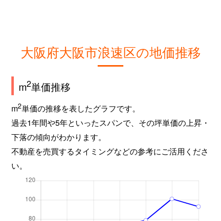
桜川
1,600万円
ＪＲ難波
徒
桜川
1,700万円
ＪＲ難波
徒
桜川
1,700万円
ＪＲ難波
徒
大阪府大阪市浪速区の地価推移
桜川
1,700万円
ＪＲ難波
徒
2
m
単価推移
桜川
1,400万円
ＪＲ難波
徒
2
m
単価の推移を表したグラフです。
桜川
1,500万円
ＪＲ難波
徒
過去1年間や5年といったスパンで、その坪単価の上昇・
下落の傾向がわかります。
塩草
1,500万円
芦原橋
徒
不動産を売買するタイミングなどの参考にご活用くださ
い。
塩草
2,200万円
芦原橋
徒
塩草
1,700万円
芦原橋
徒
塩草
1,600万円
芦原橋
徒