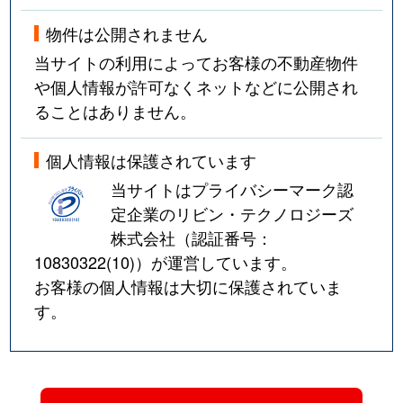
難波中
3,200万円
大国町
徒
物件は公開されません
難波中
1,700万円
大国町
徒
当サイトの利用によってお客様の不動産物件
や個人情報が許可なくネットなどに公開され
難波中
2,500万円
大国町
徒
ることはありません。
難波中
1,600万円
大国町
徒
個人情報は保護されています
難波中
1,500万円
大国町
徒
当サイトはプライバシーマーク認
定企業のリビン・テクノロジーズ
難波中
1,800万円
大国町
徒
株式会社（認証番号：
難波中
1,700万円
大国町
徒
10830322(10)
）が運営しています。
お客様の個人情報は大切に保護されていま
難波中
1,700万円
大国町
徒
す。
難波中
1,800万円
大国町
徒
難波中
1,700万円
大国町
徒