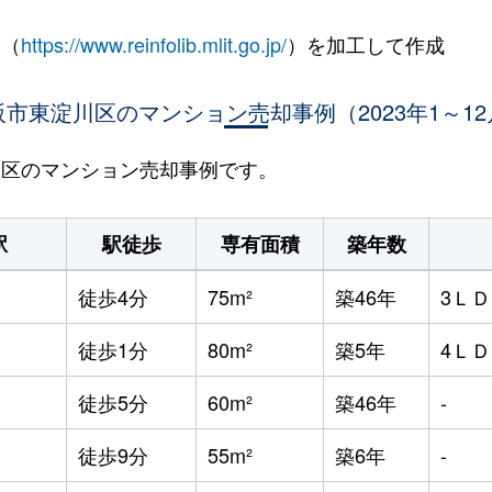
 （
https://www.reinfolib.mlit.go.jp/
）を加工して作成
阪市東淀川区のマンション売却事例（2023年1～12
淀川区のマンション売却事例です。
駅
駅徒歩
専有面積
築年数
徒歩4分
75m²
築46年
3Ｌ
徒歩1分
80m²
築5年
4Ｌ
徒歩5分
60m²
築46年
-
徒歩9分
55m²
築6年
-