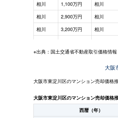
相川
1,100万円
相川
相川
2,900万円
相川
相川
3,200万円
相川
相川
3,100万円
相川
※出典：国土交通省不動産取引価格情報
相川
3,200万円
相川
淡路
4,900万円
淡路
大阪
淡路
2,500万円
淡路
大阪市東淀川区のマンション売却価格
淡路
2,900万円
淡路
大阪市東淀川区のマンション売却価格
井高野
2,500万円
井高野
西暦（年）
井高野
2,300万円
井高野