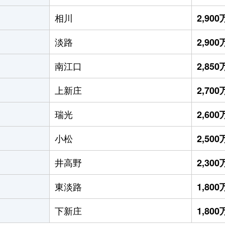
相川
2,90
淡路
2,90
南江口
2,85
上新庄
2,70
瑞光
2,60
小松
2,50
井高野
2,30
東淡路
1,80
下新庄
1,80