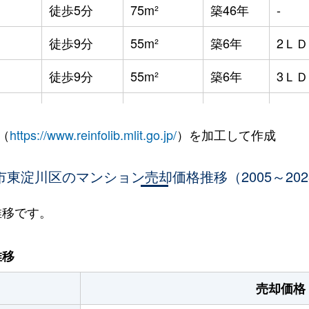
徒歩5分
75m²
築46年
-
徒歩9分
55m²
築6年
2Ｌ
徒歩9分
55m²
築6年
3Ｌ
徒歩9分
60m²
築6年
3Ｌ
（
https://www.reinfolib.mlit.go.jp/
）を加工して作成
徒歩9分
60m²
築6年
3Ｌ
市東淀川区のマンション売却価格推移（2005～202
徒歩8分
75m²
築3年
2Ｌ
徒歩7分
65m²
築24年
3Ｌ
推移です。
徒歩4分
70m²
築24年
3Ｌ
推移
徒歩8分
75m²
築12年
3Ｌ
売却価格
徒歩8分
70m²
築12年
-