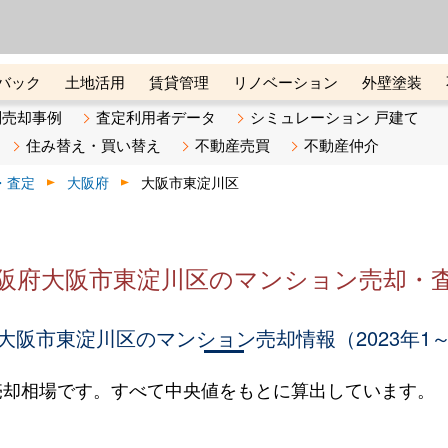
ーズ株式会社（東証グロース上
初めての方へ
ビスです 証券コード：4445
バック
土地活用
賃貸管理
リノベーション
外壁塗装
ライン講座
リビンマガジンBiz
不動産売却ご相談デスク
別売却事例
査定利用者データ
シミュレーション 戸建て
住み替え・買い替え
不動産売買
不動産仲介
・査定
大阪府
大阪市東淀川区
阪府大阪市東淀川区のマンション売却・
大阪市東淀川区のマンション売却情報（2023年1～
売却相場です。すべて中央値をもとに算出しています。