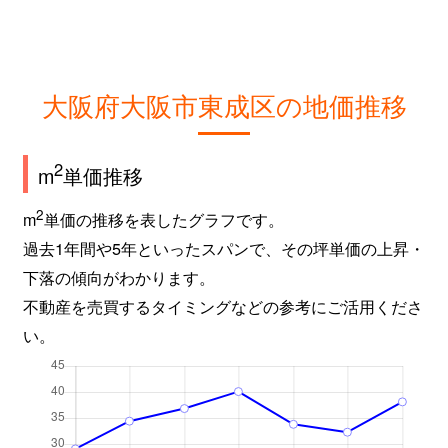
東中本
580万円
緑橋
徒歩4
東中本
1,800万円
緑橋
徒歩7
深江北
1,600万円
深江橋
徒歩8
大阪府大阪市東成区の地価推移
深江北
1,700万円
深江橋
徒歩5
2
m
単価推移
深江北
1,700万円
深江橋
徒歩5
2
m
単価の推移を表したグラフです。
深江北
1,800万円
深江橋
徒歩5
過去1年間や5年といったスパンで、その坪単価の上昇・
下落の傾向がわかります。
深江北
1,500万円
深江橋
徒歩2
不動産を売買するタイミングなどの参考にご活用くださ
い。
深江北
1,700万円
深江橋
徒歩5
深江北
2,300万円
深江橋
徒歩2
深江北
2,000万円
深江橋
徒歩2