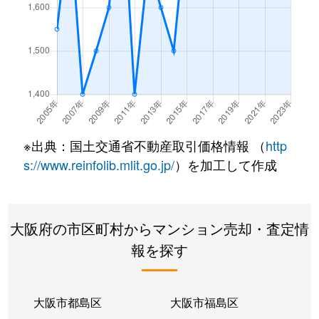
中道
820万円
森ノ宮
徒歩4
中道
1,200万円
森ノ宮
徒歩2
中道
1,400万円
森ノ宮
徒歩2
中道
2,200万円
森ノ宮
徒歩3
※出典：国土交通省不動産取引価格情報 （
http
中道
2,000万円
森ノ宮
徒歩5
s://www.reinfolib.mlit.go.jp/
）を加工して作成
中道
1,400万円
森ノ宮
徒歩3
大阪府の市区町村からマンション売却・査定情
中道
3,400万円
森ノ宮
徒歩3
報を探す
中道
4,500万円
森ノ宮
徒歩7
中道
850万円
森ノ宮
徒歩4
大阪市都島区
大阪市福島区