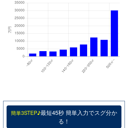
最短45秒 簡単入力でスグ分か
簡単3STEP♪
る！