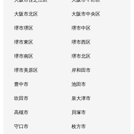
中本
3,700万円
緑橋
徒歩2
大阪市北区
大阪市中央区
中本
1,700万円
緑橋
徒歩6
堺市堺区
堺市中区
中本
2,400万円
緑橋
徒歩7
堺市東区
堺市西区
中本
4,200万円
緑橋
徒歩5
堺市南区
堺市北区
中本
2,600万円
緑橋
徒歩1
堺市美原区
岸和田市
東今里
3,100万円
深江橋
徒歩6
豊中市
池田市
東今里
1,700万円
緑橋
徒歩9
吹田市
泉大津市
東小橋
1,800万円
玉造(ＪＲ)
徒歩5
高槻市
貝塚市
東小橋
1,700万円
玉造(ＪＲ)
徒歩5
守口市
枚方市
東小橋
1,600万円
玉造(ＪＲ)
徒歩5