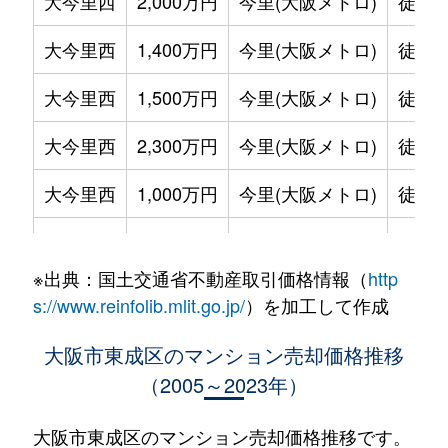
大今里西
2,000万円
今里(大阪メトロ)
徒歩6
大今里西
1,400万円
今里(大阪メトロ)
徒歩1
大今里西
1,500万円
今里(大阪メトロ)
徒歩4
大今里西
2,300万円
今里(大阪メトロ)
徒歩6
大今里西
1,000万円
今里(大阪メトロ)
徒歩4
大今里西
4,000万円
今里(大阪メトロ)
徒歩1
※出典：国土交通省不動産取引価格情報（
http
大今里西
1,200万円
今里(大阪メトロ)
徒歩4
s://www.reinfolib.mlit.go.jp/
）を加工して作成
大今里南
1,300万円
今里(近鉄)
徒歩4
大阪市東成区のマンション売却価格推移
（2005～2023年）
大今里南
2,000万円
今里(近鉄)
徒歩4
大今里南
1,600万円
今里(近鉄)
徒歩4
大阪市東成区のマンション売却価格推移です。