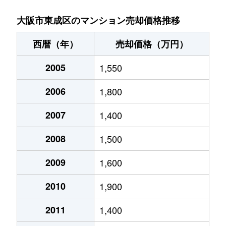
大今里南
2,400万円
今里(大阪メトロ)
徒歩4
大阪市東成区のマンション売却価格推移
大今里南
3,400万円
今里(大阪メトロ)
徒歩5
西暦（年）
売却価格（万円）
神路
2,600万円
新深江
徒歩2
2005
1,550
神路
3,100万円
新深江
徒歩2
2006
1,800
玉津
4,000万円
今里(大阪メトロ)
徒歩7
2007
1,400
玉津
2,200万円
今里(大阪メトロ)
徒歩6
2008
1,500
玉津
1,800万円
今里(大阪メトロ)
徒歩6
2009
1,600
2010
1,900
玉津
1,800万円
玉造(ＪＲ)
徒歩8
2011
1,400
玉津
2,300万円
玉造(ＪＲ)
徒歩9