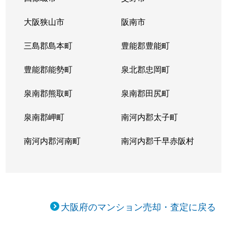
東小橋
1,600万円
鶴橋
徒歩8
大阪狭山市
阪南市
東小橋
1,400万円
鶴橋
徒歩5
三島郡島本町
豊能郡豊能町
東小橋
1,900万円
鶴橋
徒歩8
豊能郡能勢町
泉北郡忠岡町
東中本
4,000万円
緑橋
徒歩7
泉南郡熊取町
泉南郡田尻町
東中本
5,100万円
緑橋
徒歩1
泉南郡岬町
南河内郡太子町
東中本
1,800万円
緑橋
徒歩3
南河内郡河南町
南河内郡千早赤阪村
東中本
1,700万円
緑橋
徒歩7
東中本
510万円
緑橋
徒歩1
東中本
3,500万円
緑橋
徒歩3
大阪府のマンション売却・査定に戻る