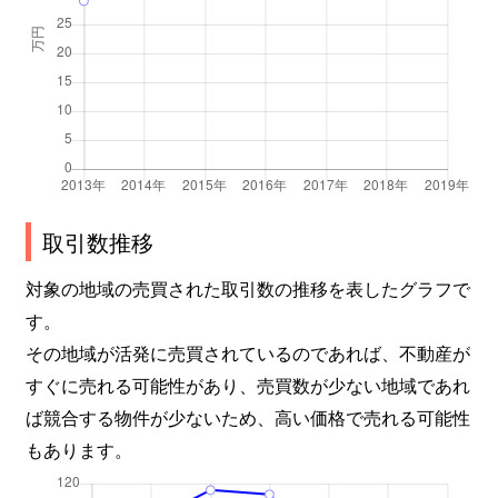
深江北
1,600万円
深江橋
徒歩3
深江北
2,400万円
深江橋
徒歩4
深江北
2,900万円
深江橋
徒歩4
深江北
1,700万円
深江橋
徒歩4
取引数推移
深江南
2,400万円
新深江
徒歩1
対象の地域の売買された取引数の推移を表したグラフで
深江南
4,000万円
新深江
徒歩5
す。
その地域が活発に売買されているのであれば、不動産が
深江南
1,700万円
新深江
徒歩2
すぐに売れる可能性があり、売買数が少ない地域であれ
深江南
1,300万円
新深江
徒歩1
ば競合する物件が少ないため、高い価格で売れる可能性
もあります。