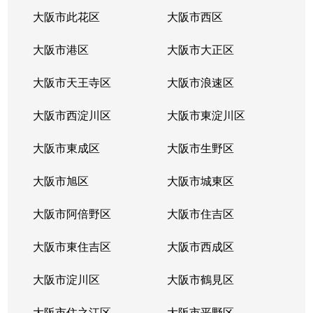
中道
2,700万円
森ノ宮
徒歩2
大阪市此花区
大阪市西区
中本
2,000万円
今里(大阪メトロ)
徒歩1
大阪市港区
大阪市大正区
中本
2,700万円
今里(大阪メトロ)
徒歩9
大阪市天王寺区
大阪市浪速区
中本
1,800万円
今里(大阪メトロ)
徒歩1
大阪市西淀川区
大阪市東淀川区
中本
3,700万円
緑橋
徒歩1
大阪市東成区
大阪市生野区
中本
2,100万円
緑橋
徒歩8
大阪市旭区
大阪市城東区
中本
2,100万円
緑橋
徒歩8
大阪市阿倍野区
大阪市住吉区
中本
1,300万円
緑橋
徒歩4
大阪市東住吉区
大阪市西成区
中本
大阪市淀川区
800万円
緑橋
大阪市鶴見区
徒歩6
大阪市住之江区
大阪市平野区