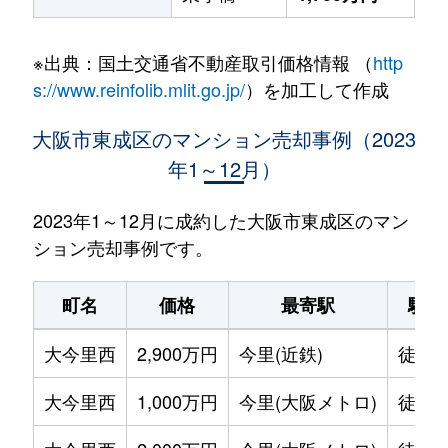
※出典：国土交通省不動産取引価格情報 （
http
s://www.reinfolib.mlit.go.jp/
）を加工して作成
大阪市東成区のマンション売却事例（2023
年1～12月）
2023年1～12月に成約した大阪市東成区のマン
ション売却事例です。
町名
価格
最寄駅
駅徒
大今里西
2,900万円
今里(近鉄)
徒歩3
大今里西
1,000万円
今里(大阪メトロ)
徒歩2