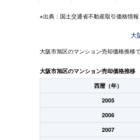
大宮
2,100万円
千林大
※出典：国土交通省不動産取引価格情報
大宮
1,600万円
千林大
大宮
3,800万円
千林大
大
清水
1,500万円
千林
大阪市旭区のマンション売却価格推移
清水
2,300万円
千林
大阪市旭区のマンション売却価格推移
新森
1,100万円
新森古
西暦（年）
新森
1,200万円
新森古
2005
新森
2,900万円
新森古
2006
新森
1,700万円
関目高
2007
新森
3,600万円
関目高