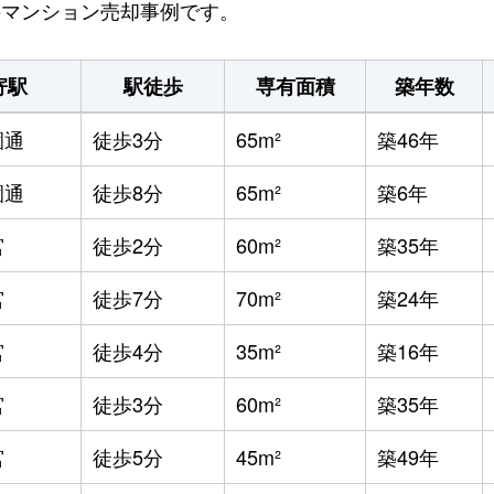
区のマンション売却事例です。
寄駅
駅徒歩
専有面積
築年数
園通
徒歩3分
65m²
築46年
園通
徒歩8分
65m²
築6年
宮
徒歩2分
60m²
築35年
宮
徒歩7分
70m²
築24年
宮
徒歩4分
35m²
築16年
宮
徒歩3分
60m²
築35年
宮
徒歩5分
45m²
築49年