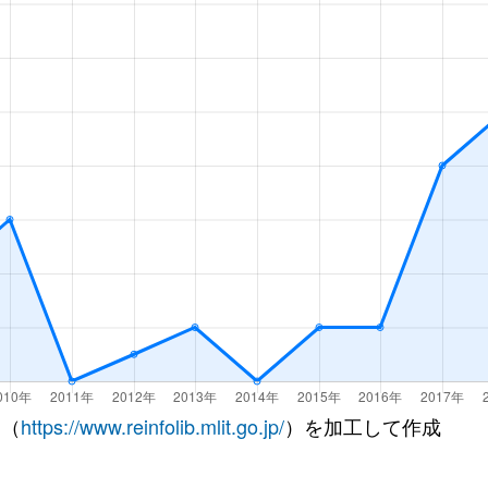
殿
徒歩3分
55m²
築51年
殿
徒歩9分
55m²
築51年
殿
徒歩15分
60m²
築28年
殿
徒歩4分
70m²
築28年
殿
徒歩9分
60m²
築50年
殿
徒歩9分
55m²
築51年
殿
徒歩0分
30m²
築3年
殿
徒歩3分
55m²
築51年
 （
https://www.reinfolib.mlit.go.jp/
）を加工して作成
殿
徒歩3分
55m²
築51年
殿
徒歩3分
15m²
築35年