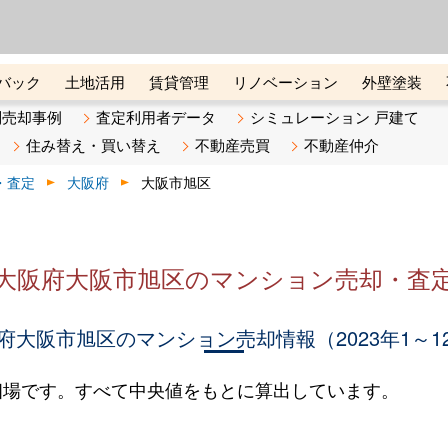
ーズ株式会社（東証グロース上
初めての方へ
ビスです 証券コード：4445
バック
土地活用
賃貸管理
リノベーション
外壁塗装
ライン講座
リビンマガジンBiz
不動産売却ご相談デスク
別売却事例
査定利用者データ
シミュレーション 戸建て
住み替え・買い替え
不動産売買
不動産仲介
・査定
大阪府
大阪市旭区
大阪府大阪市旭区のマンション売却・査
府大阪市旭区のマンション売却情報（2023年1～1
相場です。すべて中央値をもとに算出しています。