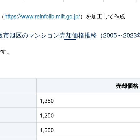
宮
徒歩5分
60m²
築33年
（
https://www.reinfolib.mlit.go.jp/
）を加工して作成
宮
徒歩4分
20m²
築16年
宮
阪市旭区のマンション売却価格推移（2005～2023
徒歩6分
70m²
築8年
徒歩5分
65m²
築28年
です。
徒歩5分
70m²
築28年
市
徒歩4分
55m²
築49年
売却価格
市
徒歩4分
55m²
築49年
1,350
市
徒歩7分
70m²
築21年
1,250
殿
徒歩6分
65m²
築43年
1,600
殿
徒歩6分
65m²
築27年