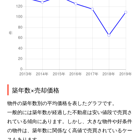
成育
1,400万円
野江
徒歩3分
成育
690万円
野江
徒歩3分
成育
380万円
野江
徒歩3分
成育
4,800万円
野江
徒歩1分
成育
2,800万円
野江
徒歩2分
成育
2,500万円
野江
徒歩3分
築年数×売却価格
成育
3,800万円
野江
徒歩3分
物件の築年数別の平均価格を表したグラフです。
関目
4,500万円
蒲生四丁目
徒歩5分
一般的には築年数が経過した不動産は安い値段で売買さ
れている傾向にあります。しかし、大きな物件や好条件
関目
2,300万円
関目
徒歩9分
の物件は、築年数に関係なく高値で売買されているケー
スもあります。