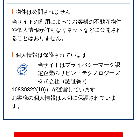
東中浜
3,000万円
緑橋
徒歩8分
物件は公開されません
東中浜
720万円
緑橋
徒歩9分
当サイトの利用によってお客様の不動産物件
や個人情報が許可なくネットなどに公開され
東中浜
1,700万円
緑橋
徒歩6分
ることはありません。
東中浜
2,200万円
緑橋
徒歩11分
個人情報は保護されています
東中浜
2,200万円
緑橋
徒歩11分
当サイトはプライバシーマーク認
定企業のリビン・テクノロジーズ
東中浜
2,100万円
緑橋
徒歩10分
株式会社（認証番号：
東中浜
2,200万円
緑橋
徒歩10分
10830322(10)
）が運営しています。
お客様の個人情報は大切に保護されていま
古市
3,500万円
今福鶴見
徒歩10分
す。
古市
5,100万円
新森古市
徒歩3分
古市
3,400万円
新森古市
徒歩4分