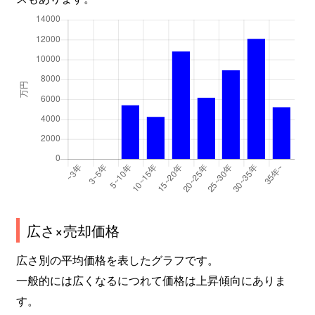
関目
1,400万円
関目
徒歩9分
関目
1,100万円
関目
徒歩7分
関目
4,000万円
関目
徒歩10分
関目
3,800万円
関目
徒歩5分
関目
2,500万円
関目
徒歩2分
関目
3,200万円
関目
徒歩4分
関目
3,900万円
関目
徒歩8分
広さ×売却価格
関目
1,600万円
関目
徒歩7分
広さ別の平均価格を表したグラフです。
関目
4,100万円
関目
徒歩10分
一般的には広くなるにつれて価格は上昇傾向にありま
す。
関目
2,600万円
関目
徒歩12分