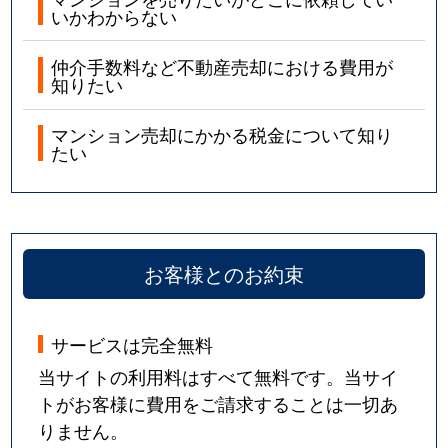
いかわからない
東中浜
2,100万円
深江橋
徒歩10分
東中浜
2,100万円
深江橋
徒歩10分
仲介手数料など不動産売却における費用が
知りたい
東中浜
2,100万円
深江橋
徒歩10分
マンション売却にかかる税金について知り
たい
東中浜
2,100万円
深江橋
徒歩10分
東中浜
2,100万円
深江橋
徒歩10分
東中浜
2,100万円
深江橋
徒歩10分
お客様とのお約束
東中浜
2,100万円
深江橋
徒歩10分
サービスは完全無料
東中浜
2,100万円
深江橋
徒歩10分
当サイトの利用料はすべて無料です。当サイ
東中浜
2,200万円
深江橋
徒歩10分
トがお客様に費用をご請求することは一切あ
りません。