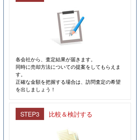
中央
3,400万円
蒲生四丁目
徒歩2分
中央
3,000万円
蒲生四丁目
徒歩2分
中央
2,800万円
ＪＲ野江
徒歩5分
中央
700万円
野江
徒歩5分
各会社から、査定結果が届きます。
中央
4,200万円
野江
徒歩3分
同時に売却方法についての提案をしてもらえま
す。
中央
4,000万円
野江
徒歩4分
正確な金額を把握する場合は、訪問査定の希望
を出しましょう！
中央
4,400万円
野江
徒歩3分
中央
4,800万円
野江
徒歩6分
STEP3
比較＆検討する
中央
1,300万円
野江
徒歩5分
中央
6,700万円
野江
徒歩4分