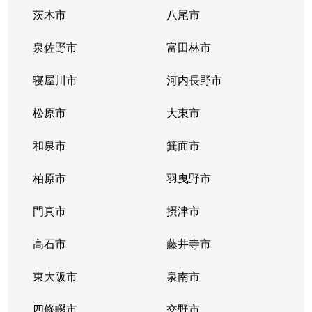
茨木市
八尾市
新喜多東
1,900万円
鴫野
徒歩12分
泉佐野市
富田林市
新喜多東
3,400万円
鴫野
徒歩8分
寝屋川市
河内長野市
新喜多東
2,600万円
鴫野
徒歩8分
松原市
大東市
新喜多東
2,800万円
鴫野
徒歩9分
和泉市
箕面市
新喜多東
3,200万円
鴫野
徒歩9分
柏原市
羽曳野市
新喜多東
3,800万円
鴫野
徒歩9分
門真市
摂津市
新喜多東
2,600万円
鴫野
徒歩7分
高石市
藤井寺市
鴫野西
2,100万円
大阪城公園
徒歩6分
東大阪市
泉南市
鴫野西
2,800万円
大阪城公園
徒歩11分
四條畷市
交野市