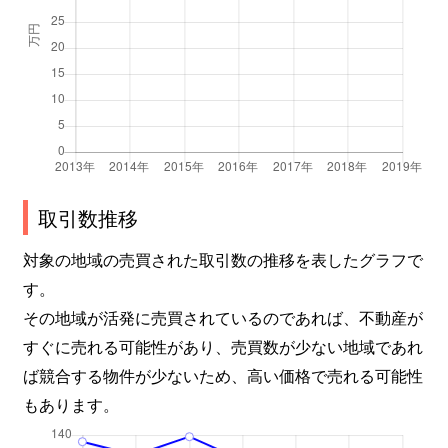
鴫野東
3,600万円
鴫野
徒歩7分
鴫野東
3,300万円
鴫野
徒歩7分
鴫野東
3,300万円
鴫野
徒歩4分
諏訪
2,100万円
深江橋
徒歩1分
取引数推移
成育
3,400万円
蒲生四丁目
徒歩6分
対象の地域の売買された取引数の推移を表したグラフで
成育
2,200万円
ＪＲ野江
徒歩0分
す。
その地域が活発に売買されているのであれば、不動産が
成育
2,600万円
関目
徒歩5分
すぐに売れる可能性があり、売買数が少ない地域であれ
成育
2,100万円
関目高殿
徒歩1分
ば競合する物件が少ないため、高い価格で売れる可能性
もあります。
成育
1,000万円
関目高殿
徒歩1分