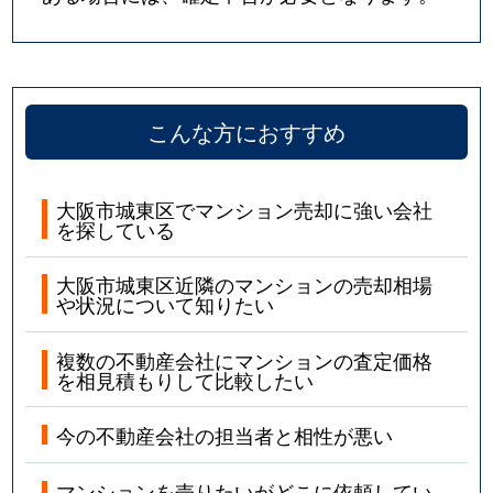
野江
1,100万円
ＪＲ野江
徒歩8分
野江
3,900万円
ＪＲ野江
徒歩3分
こんな方におすすめ
野江
1,700万円
野江
徒歩3分
野江
1,100万円
野江
徒歩9分
大阪市城東区でマンション売却に強い会社
を探している
野江
750万円
野江
徒歩9分
大阪市城東区近隣のマンションの売却相場
野江
4,200万円
野江
徒歩6分
や状況について知りたい
放出西
2,100万円
今福鶴見
徒歩15分
複数の不動産会社にマンションの査定価格
を相見積もりして比較したい
放出西
2,400万円
今福鶴見
徒歩15分
今の不動産会社の担当者と相性が悪い
東中浜
4,100万円
深江橋
徒歩11分
マンションを売りたいがどこに依頼してい