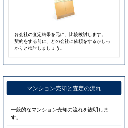
中央
3,100万円
野江
徒歩4分
中央
4,700万円
野江
徒歩5分
各会社の査定結果を元に、比較検討します。
中央
3,600万円
野江
徒歩3分
契約をする前に、どの会社に依頼をするかしっ
かりと検討しましょう。
中央
5,200万円
野江
徒歩4分
中央
900万円
野江
徒歩5分
天王田
390万円
鴫野
徒歩10分
マンション売却と査定の流れ
天王田
380万円
鴫野
徒歩9分
天王田
3,500万円
鴫野
徒歩10分
一般的なマンション売却の流れを説明しま
す。
永田
1,400万円
深江橋
徒歩10分