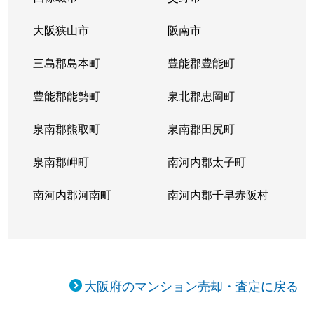
鴫野西
3,000万円
大阪城公園
徒歩9分
大阪狭山市
阪南市
鴫野西
2,400万円
京橋(大阪)
徒歩6分
三島郡島本町
豊能郡豊能町
鴫野西
2,200万円
京橋(大阪)
徒歩7分
豊能郡能勢町
泉北郡忠岡町
鴫野西
3,700万円
京橋(大阪)
徒歩8分
泉南郡熊取町
泉南郡田尻町
鴫野西
1,700万円
京橋(大阪)
徒歩6分
泉南郡岬町
南河内郡太子町
鴫野西
3,000万円
京橋(大阪)
徒歩7分
南河内郡河南町
南河内郡千早赤阪村
鴫野西
1,800万円
京橋(大阪)
徒歩7分
鴫野西
2,500万円
京橋(大阪)
徒歩6分
鴫野西
3,000万円
鴫野
徒歩6分
大阪府のマンション売却・査定に戻る