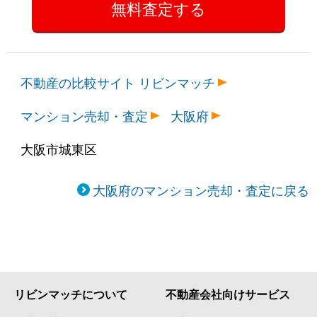
古市
2,600万円
新森古市
徒歩4分
古市
2,200万円
新森古市
徒歩4分
不動産の比較サイト リビンマッチ
古市
1,800万円
新森古市
徒歩7分
マンション売却・査定
大阪府
古市
3,500万円
新森古市
徒歩1分
大阪市城東区
古市
2,400万円
新森古市
徒歩4分
大阪府のマンション売却・査定に戻る
森之宮
850万円
緑橋
徒歩9分
森之宮
1,600万円
森ノ宮
徒歩6分
リビンマッチについて
不動産会社向けサービス