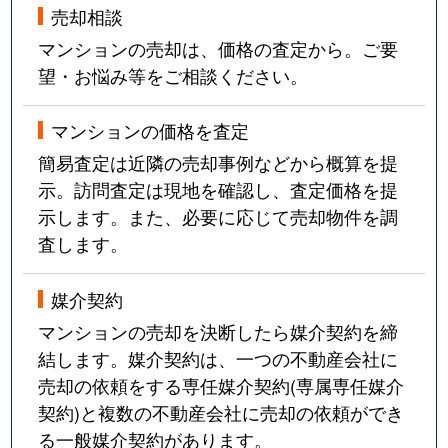
売却相談
永田
630万円
深江橋
徒歩9分
マンションの売却は、価格の査定から。ご要
永田
3,900万円
深江橋
徒歩8分
望・お悩み等をご相談ください。
永田
3,400万円
深江橋
徒歩0分
マンションの価格を査定
永田
3,200万円
深江橋
徒歩9分
簡易査定は近隣の売却事例などから概算を提
示。訪問査定は現地を確認し、査定価格を提
永田
930万円
深江橋
徒歩11分
示します。また、必要に応じて売却物件を調
査します。
永田
750万円
深江橋
徒歩9分
媒介契約
永田
1,100万円
深江橋
徒歩11分
マンションの売却を決断したら媒介契約を締
永田
3,800万円
深江橋
徒歩0分
結します。媒介契約は、一つの不動産会社に
売却の依頼をする専任媒介契約(専属専任媒介
永田
1,700万円
深江橋
徒歩3分
契約)と複数の不動産会社に売却の依頼ができ
る一般媒介契約があります。