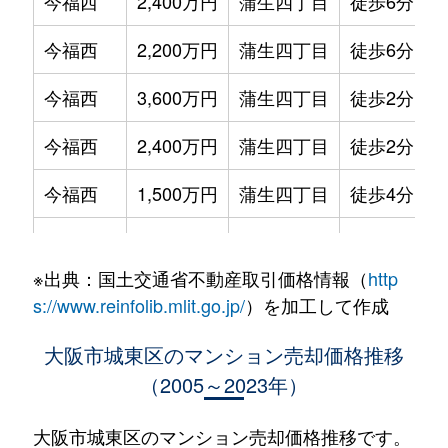
今福西
2,400万円
蒲生四丁目
徒歩6分
今福西
2,200万円
蒲生四丁目
徒歩6分
今福西
3,600万円
蒲生四丁目
徒歩2分
今福西
2,400万円
蒲生四丁目
徒歩2分
今福西
1,500万円
蒲生四丁目
徒歩4分
今福西
1,800万円
蒲生四丁目
徒歩8分
※出典：国土交通省不動産取引価格情報（
http
今福西
4,300万円
蒲生四丁目
徒歩3分
s://www.reinfolib.mlit.go.jp/
）を加工して作成
今福西
2,100万円
蒲生四丁目
徒歩3分
大阪市城東区のマンション売却価格推移
（2005～2023年）
今福西
2,100万円
蒲生四丁目
徒歩3分
今福西
1,900万円
蒲生四丁目
徒歩6分
大阪市城東区のマンション売却価格推移です。