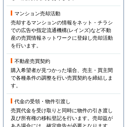
永田
3,500万円
深江橋
徒歩8分
マンション売却活動
永田
580万円
深江橋
徒歩8分
売却するマンションの情報をネット・チラシ
中浜
2,400万円
緑橋
徒歩6分
での広告や指定流通機構(レインズ)など不動
産の売買情報ネットワークに登録し売却活動
野江
480万円
蒲生四丁目
徒歩8分
を行います。
野江
3,700万円
京橋(大阪)
徒歩9分
不動産売買契約
野江
4,300万円
京橋(大阪)
徒歩9分
購入希望者が見つかった場合、売主・買主間
で各種条件の調整を行い売買契約を締結しま
野江
1,500万円
ＪＲ野江
徒歩8分
す。
野江
1,600万円
ＪＲ野江
徒歩4分
代金の受領・物件引渡し
野江
1,600万円
ＪＲ野江
徒歩8分
売買代金を受け取りと同時に物件の引き渡し
及び所有権の移転登記を行います。売却益が
野江
870万円
ＪＲ野江
徒歩8分
ある場合には、確定申告が必要となります。