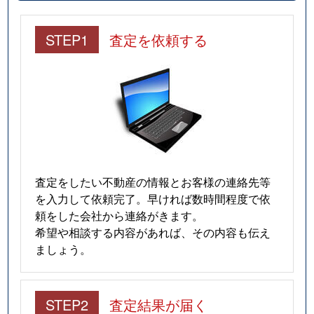
中央
1,700万円
蒲生四丁目
徒歩5分
STEP1
査定を依頼する
中央
880万円
蒲生四丁目
徒歩5分
中央
1,100万円
蒲生四丁目
徒歩5分
中央
1,700万円
蒲生四丁目
徒歩5分
中央
1,800万円
蒲生四丁目
徒歩5分
中央
3,700万円
蒲生四丁目
徒歩1分
査定をしたい不動産の情報とお客様の連絡先等
を入力して依頼完了。早ければ数時間程度で依
中央
830万円
蒲生四丁目
徒歩5分
頼をした会社から連絡がきます。
希望や相談する内容があれば、その内容も伝え
中央
830万円
蒲生四丁目
徒歩5分
ましょう。
中央
3,800万円
蒲生四丁目
徒歩1分
STEP2
査定結果が届く