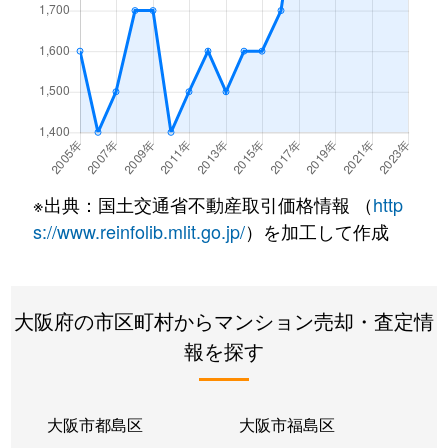
今福東
1,300万円
今福鶴見
徒歩5分
今福東
2,400万円
今福鶴見
徒歩7分
今福東
4,500万円
今福鶴見
徒歩6分
今福東
2,300万円
今福鶴見
徒歩1分
※出典：国土交通省不動産取引価格情報 （
http
今福東
1,500万円
今福鶴見
徒歩5分
s://www.reinfolib.mlit.go.jp/
）を加工して作成
今福南
2,900万円
今福鶴見
徒歩6分
大阪府の市区町村からマンション売却・査定情
蒲生
2,100万円
蒲生四丁目
徒歩6分
報を探す
蒲生
2,100万円
蒲生四丁目
徒歩6分
蒲生
2,100万円
蒲生四丁目
徒歩7分
大阪市都島区
大阪市福島区