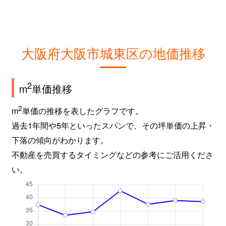
鴫野西
1,900万円
鴫野
徒歩3分
鴫野西
2,600万円
鴫野
徒歩4分
鴫野西
3,500万円
鴫野
徒歩6分
大阪府大阪市城東区の地価推移
鴫野西
2,800万円
鴫野
徒歩5分
2
m
単価推移
鴫野西
1,800万円
鴫野
徒歩3分
2
m
単価の推移を表したグラフです。
鴫野西
2,700万円
鴫野
徒歩3分
過去1年間や5年といったスパンで、その坪単価の上昇・
下落の傾向がわかります。
鴫野西
4,500万円
鴫野
徒歩5分
不動産を売買するタイミングなどの参考にご活用くださ
い。
鴫野西
2,400万円
鴫野
徒歩8分
鴫野西
2,300万円
鴫野
徒歩6分
鴫野東
4,000万円
鴫野
徒歩7分