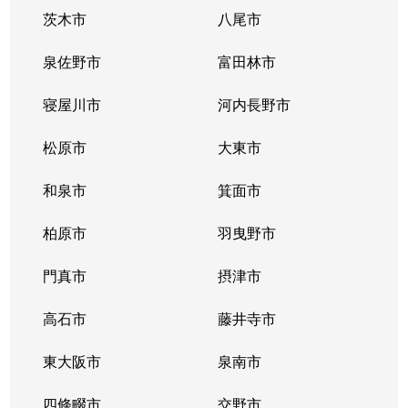
茨木市
八尾市
新喜多東
1,900万円
鴫野
徒歩12分
泉佐野市
富田林市
新喜多東
3,400万円
鴫野
徒歩8分
寝屋川市
河内長野市
新喜多東
2,600万円
鴫野
徒歩8分
松原市
大東市
新喜多東
2,800万円
鴫野
徒歩9分
和泉市
箕面市
新喜多東
3,200万円
鴫野
徒歩9分
柏原市
羽曳野市
新喜多東
3,800万円
鴫野
徒歩9分
門真市
摂津市
新喜多東
2,600万円
鴫野
徒歩7分
高石市
藤井寺市
鴫野西
2,100万円
大阪城公園
徒歩6分
東大阪市
泉南市
鴫野西
2,800万円
大阪城公園
徒歩11分
四條畷市
交野市