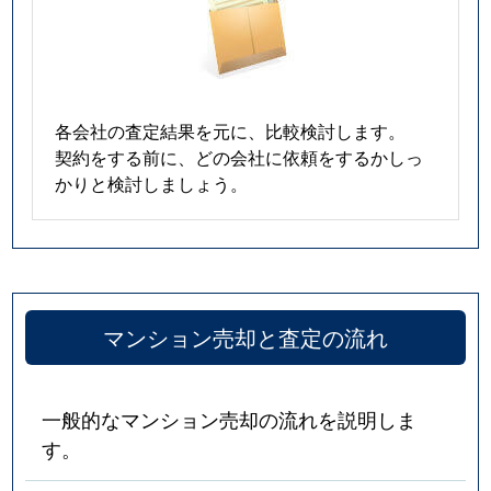
中央
3,100万円
野江
徒歩4分
中央
4,700万円
野江
徒歩5分
各会社の査定結果を元に、比較検討します。
中央
3,600万円
野江
徒歩3分
契約をする前に、どの会社に依頼をするかしっ
かりと検討しましょう。
中央
5,200万円
野江
徒歩4分
中央
900万円
野江
徒歩5分
天王田
390万円
鴫野
徒歩10分
マンション売却と査定の流れ
天王田
380万円
鴫野
徒歩9分
天王田
3,500万円
鴫野
徒歩10分
一般的なマンション売却の流れを説明しま
す。
永田
1,400万円
深江橋
徒歩10分