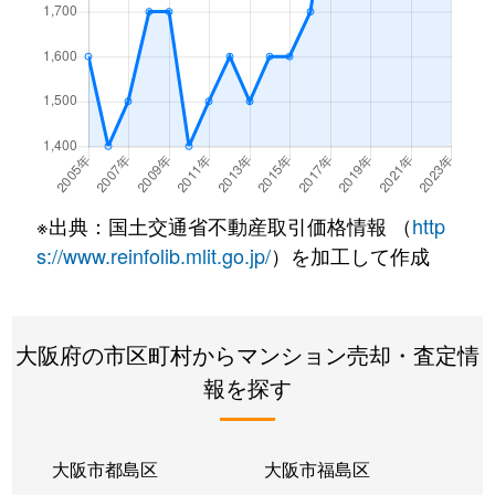
今福東
1,300万円
今福鶴見
徒歩5分
今福東
2,400万円
今福鶴見
徒歩7分
今福東
4,500万円
今福鶴見
徒歩6分
今福東
2,300万円
今福鶴見
徒歩1分
※出典：国土交通省不動産取引価格情報 （
http
今福東
1,500万円
今福鶴見
徒歩5分
s://www.reinfolib.mlit.go.jp/
）を加工して作成
今福南
2,900万円
今福鶴見
徒歩6分
大阪府の市区町村からマンション売却・査定情
蒲生
2,100万円
蒲生四丁目
徒歩6分
報を探す
蒲生
2,100万円
蒲生四丁目
徒歩6分
蒲生
2,100万円
蒲生四丁目
徒歩7分
大阪市都島区
大阪市福島区