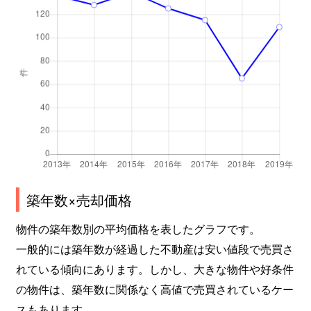
成育
1,400万円
野江
徒歩3分
成育
690万円
野江
徒歩3分
成育
380万円
野江
徒歩3分
成育
4,800万円
野江
徒歩1分
成育
2,800万円
野江
徒歩2分
成育
2,500万円
野江
徒歩3分
築年数×売却価格
成育
3,800万円
野江
徒歩3分
物件の築年数別の平均価格を表したグラフです。
関目
4,500万円
蒲生四丁目
徒歩5分
一般的には築年数が経過した不動産は安い値段で売買さ
れている傾向にあります。しかし、大きな物件や好条件
関目
2,300万円
関目
徒歩9分
の物件は、築年数に関係なく高値で売買されているケー
スもあります。