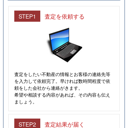
中央
1,700万円
蒲生四丁目
徒歩5分
STEP1
査定を依頼する
中央
880万円
蒲生四丁目
徒歩5分
中央
1,100万円
蒲生四丁目
徒歩5分
中央
1,700万円
蒲生四丁目
徒歩5分
中央
1,800万円
蒲生四丁目
徒歩5分
中央
3,700万円
蒲生四丁目
徒歩1分
査定をしたい不動産の情報とお客様の連絡先等
を入力して依頼完了。早ければ数時間程度で依
中央
830万円
蒲生四丁目
徒歩5分
頼をした会社から連絡がきます。
希望や相談する内容があれば、その内容も伝え
中央
830万円
蒲生四丁目
徒歩5分
ましょう。
中央
3,800万円
蒲生四丁目
徒歩1分
STEP2
査定結果が届く