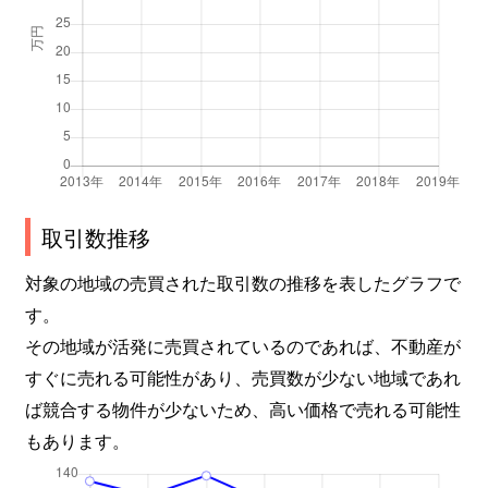
鴫野東
3,600万円
鴫野
徒歩7分
鴫野東
3,300万円
鴫野
徒歩7分
鴫野東
3,300万円
鴫野
徒歩4分
諏訪
2,100万円
深江橋
徒歩1分
取引数推移
成育
3,400万円
蒲生四丁目
徒歩6分
対象の地域の売買された取引数の推移を表したグラフで
成育
2,200万円
ＪＲ野江
徒歩0分
す。
その地域が活発に売買されているのであれば、不動産が
成育
2,600万円
関目
徒歩5分
すぐに売れる可能性があり、売買数が少ない地域であれ
成育
2,100万円
関目高殿
徒歩1分
ば競合する物件が少ないため、高い価格で売れる可能性
もあります。
成育
1,000万円
関目高殿
徒歩1分