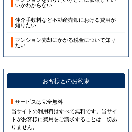
いかわからない
東中浜
2,100万円
深江橋
徒歩10分
東中浜
2,100万円
深江橋
徒歩10分
仲介手数料など不動産売却における費用が
知りたい
東中浜
2,100万円
深江橋
徒歩10分
マンション売却にかかる税金について知り
たい
東中浜
2,100万円
深江橋
徒歩10分
東中浜
2,100万円
深江橋
徒歩10分
東中浜
2,100万円
深江橋
徒歩10分
お客様とのお約束
東中浜
2,100万円
深江橋
徒歩10分
サービスは完全無料
東中浜
2,100万円
深江橋
徒歩10分
当サイトの利用料はすべて無料です。当サイ
東中浜
2,200万円
深江橋
徒歩10分
トがお客様に費用をご請求することは一切あ
りません。