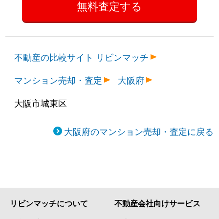
古市
2,600万円
新森古市
徒歩4分
古市
2,200万円
新森古市
徒歩4分
不動産の比較サイト リビンマッチ
古市
1,800万円
新森古市
徒歩7分
マンション売却・査定
大阪府
古市
3,500万円
新森古市
徒歩1分
大阪市城東区
古市
2,400万円
新森古市
徒歩4分
大阪府のマンション売却・査定に戻る
森之宮
850万円
緑橋
徒歩9分
森之宮
1,600万円
森ノ宮
徒歩6分
リビンマッチについて
不動産会社向けサービス