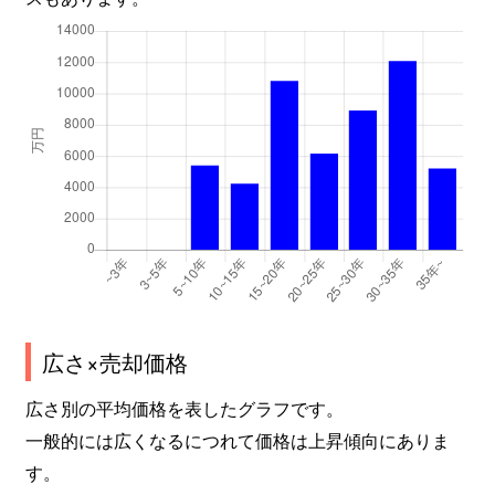
関目
1,400万円
関目
徒歩9分
関目
1,100万円
関目
徒歩7分
関目
4,000万円
関目
徒歩10分
関目
3,800万円
関目
徒歩5分
関目
2,500万円
関目
徒歩2分
関目
3,200万円
関目
徒歩4分
関目
3,900万円
関目
徒歩8分
広さ×売却価格
関目
1,600万円
関目
徒歩7分
広さ別の平均価格を表したグラフです。
関目
4,100万円
関目
徒歩10分
一般的には広くなるにつれて価格は上昇傾向にありま
す。
関目
2,600万円
関目
徒歩12分