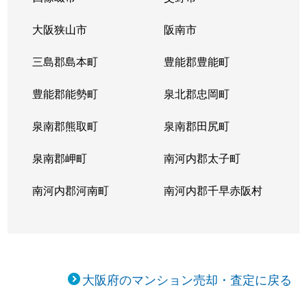
鴫野西
3,000万円
大阪城公園
徒歩9分
大阪狭山市
阪南市
鴫野西
2,400万円
京橋(大阪)
徒歩6分
三島郡島本町
豊能郡豊能町
鴫野西
2,200万円
京橋(大阪)
徒歩7分
豊能郡能勢町
泉北郡忠岡町
鴫野西
3,700万円
京橋(大阪)
徒歩8分
泉南郡熊取町
泉南郡田尻町
鴫野西
1,700万円
京橋(大阪)
徒歩6分
泉南郡岬町
南河内郡太子町
鴫野西
3,000万円
京橋(大阪)
徒歩7分
南河内郡河南町
南河内郡千早赤阪村
鴫野西
1,800万円
京橋(大阪)
徒歩7分
鴫野西
2,500万円
京橋(大阪)
徒歩6分
鴫野西
3,000万円
鴫野
徒歩6分
大阪府のマンション売却・査定に戻る