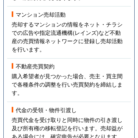
永田
3,500万円
深江橋
徒歩8分
マンション売却活動
永田
580万円
深江橋
徒歩8分
売却するマンションの情報をネット・チラシ
中浜
2,400万円
緑橋
徒歩6分
での広告や指定流通機構(レインズ)など不動
産の売買情報ネットワークに登録し売却活動
野江
480万円
蒲生四丁目
徒歩8分
を行います。
野江
3,700万円
京橋(大阪)
徒歩9分
不動産売買契約
野江
4,300万円
京橋(大阪)
徒歩9分
購入希望者が見つかった場合、売主・買主間
で各種条件の調整を行い売買契約を締結しま
野江
1,500万円
ＪＲ野江
徒歩8分
す。
野江
1,600万円
ＪＲ野江
徒歩4分
代金の受領・物件引渡し
野江
1,600万円
ＪＲ野江
徒歩8分
売買代金を受け取りと同時に物件の引き渡し
及び所有権の移転登記を行います。売却益が
野江
870万円
ＪＲ野江
徒歩8分
ある場合には、確定申告が必要となります。