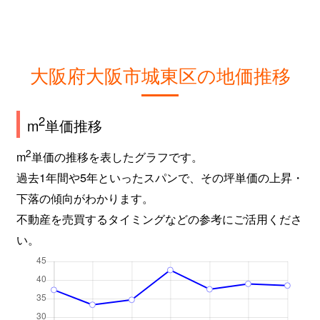
鴫野西
1,900万円
鴫野
徒歩3分
鴫野西
2,600万円
鴫野
徒歩4分
鴫野西
3,500万円
鴫野
徒歩6分
大阪府大阪市城東区の地価推移
鴫野西
2,800万円
鴫野
徒歩5分
2
m
単価推移
鴫野西
1,800万円
鴫野
徒歩3分
2
m
単価の推移を表したグラフです。
鴫野西
2,700万円
鴫野
徒歩3分
過去1年間や5年といったスパンで、その坪単価の上昇・
下落の傾向がわかります。
鴫野西
4,500万円
鴫野
徒歩5分
不動産を売買するタイミングなどの参考にご活用くださ
い。
鴫野西
2,400万円
鴫野
徒歩8分
鴫野西
2,300万円
鴫野
徒歩6分
鴫野東
4,000万円
鴫野
徒歩7分