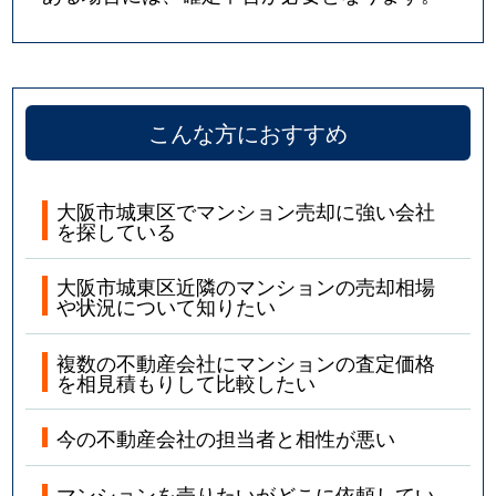
野江
1,100万円
ＪＲ野江
徒歩8分
野江
3,900万円
ＪＲ野江
徒歩3分
こんな方におすすめ
野江
1,700万円
野江
徒歩3分
野江
1,100万円
野江
徒歩9分
大阪市城東区でマンション売却に強い会社
を探している
野江
750万円
野江
徒歩9分
大阪市城東区近隣のマンションの売却相場
野江
4,200万円
野江
徒歩6分
や状況について知りたい
放出西
2,100万円
今福鶴見
徒歩15分
複数の不動産会社にマンションの査定価格
を相見積もりして比較したい
放出西
2,400万円
今福鶴見
徒歩15分
今の不動産会社の担当者と相性が悪い
東中浜
4,100万円
深江橋
徒歩11分
マンションを売りたいがどこに依頼してい