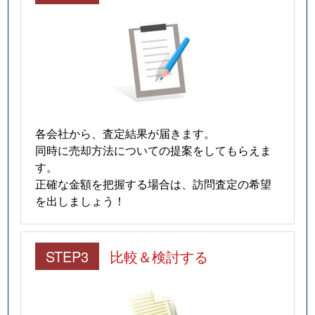
中央
3,400万円
蒲生四丁目
徒歩2分
中央
3,000万円
蒲生四丁目
徒歩2分
中央
2,800万円
ＪＲ野江
徒歩5分
中央
700万円
野江
徒歩5分
各会社から、査定結果が届きます。
中央
4,200万円
野江
徒歩3分
同時に売却方法についての提案をしてもらえま
す。
中央
4,000万円
野江
徒歩4分
正確な金額を把握する場合は、訪問査定の希望
を出しましょう！
中央
4,400万円
野江
徒歩3分
中央
4,800万円
野江
徒歩6分
STEP3
比較＆検討する
中央
1,300万円
野江
徒歩5分
中央
6,700万円
野江
徒歩4分