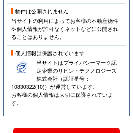
東中浜
3,000万円
緑橋
徒歩8分
物件は公開されません
東中浜
720万円
緑橋
徒歩9分
当サイトの利用によってお客様の不動産物件
や個人情報が許可なくネットなどに公開され
東中浜
1,700万円
緑橋
徒歩6分
ることはありません。
東中浜
2,200万円
緑橋
徒歩11分
個人情報は保護されています
東中浜
2,200万円
緑橋
徒歩11分
当サイトはプライバシーマーク認
定企業のリビン・テクノロジーズ
東中浜
2,100万円
緑橋
徒歩10分
株式会社（認証番号：
東中浜
2,200万円
緑橋
徒歩10分
10830322(10)
）が運営しています。
お客様の個人情報は大切に保護されていま
古市
3,500万円
今福鶴見
徒歩10分
す。
古市
5,100万円
新森古市
徒歩3分
古市
3,400万円
新森古市
徒歩4分