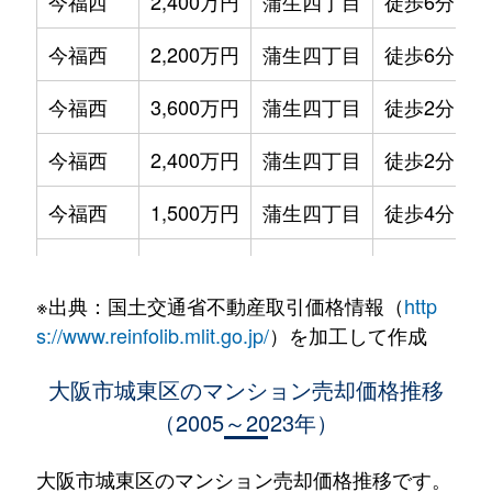
今福西
2,400万円
蒲生四丁目
徒歩6分
今福西
2,200万円
蒲生四丁目
徒歩6分
今福西
3,600万円
蒲生四丁目
徒歩2分
今福西
2,400万円
蒲生四丁目
徒歩2分
今福西
1,500万円
蒲生四丁目
徒歩4分
今福西
1,800万円
蒲生四丁目
徒歩8分
※出典：国土交通省不動産取引価格情報（
http
今福西
4,300万円
蒲生四丁目
徒歩3分
s://www.reinfolib.mlit.go.jp/
）を加工して作成
今福西
2,100万円
蒲生四丁目
徒歩3分
大阪市城東区のマンション売却価格推移
（2005～2023年）
今福西
2,100万円
蒲生四丁目
徒歩3分
今福西
1,900万円
蒲生四丁目
徒歩6分
大阪市城東区のマンション売却価格推移です。