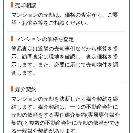
売却相談
永田
630万円
深江橋
徒歩9分
マンションの売却は、価格の査定から。ご要
永田
3,900万円
深江橋
徒歩8分
望・お悩み等をご相談ください。
永田
3,400万円
深江橋
徒歩0分
マンションの価格を査定
永田
3,200万円
深江橋
徒歩9分
簡易査定は近隣の売却事例などから概算を提
示。訪問査定は現地を確認し、査定価格を提
永田
930万円
深江橋
徒歩11分
示します。また、必要に応じて売却物件を調
査します。
永田
750万円
深江橋
徒歩9分
媒介契約
永田
1,100万円
深江橋
徒歩11分
マンションの売却を決断したら媒介契約を締
永田
3,800万円
深江橋
徒歩0分
結します。媒介契約は、一つの不動産会社に
売却の依頼をする専任媒介契約(専属専任媒介
永田
1,700万円
深江橋
徒歩3分
契約)と複数の不動産会社に売却の依頼ができ
る一般媒介契約があります。