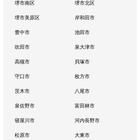
松虫通
8,400万円
北天下茶屋
徒歩6
堺市南区
堺市北区
松虫通
13,000万円
松虫
徒歩6
堺市美原区
岸和田市
松虫通
1,100万円
松虫
徒歩1
豊中市
池田市
松虫通
3,900万円
松虫
徒歩6
吹田市
泉大津市
松虫通
高槻市
200万円
貝塚市
松虫
徒歩6
守口市
枚方市
丸山通
4,000万円
松虫
徒歩7
茨木市
八尾市
桃ケ池町
9,800万円
昭和町(大阪)
徒歩5
泉佐野市
富田林市
寝屋川市
河内長野市
松原市
大東市