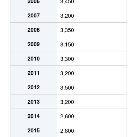
2006
3,450
北畠
1,800万円
北畠
徒歩6
2007
3,200
北畠
500万円
北畠
徒歩7
2008
3,350
北畠
34,000万円
天神ノ森
徒歩6
2009
3,150
共立通
3,000万円
阿倍野
徒歩8
2010
3,300
共立通
1,600万円
阿倍野
徒歩5
2011
3,200
三明町
4,000万円
大阪阿部野橋
徒歩1
2012
3,500
三明町
16,000万円
河堀口
徒歩5
2013
3,200
昭和町
5,300万円
昭和町(大阪)
徒歩9
2014
2,600
昭和町
3,700万円
昭和町(大阪)
徒歩2
2015
2,800