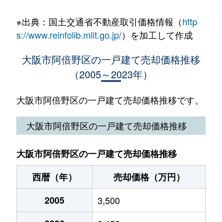
阿倍野元町
3,200万円
東天下茶屋
徒歩5
※出典：国土交通省不動産取引価格情報（
http
王子町
1,000万円
北畠
徒歩7
s://www.reinfolib.mlit.go.jp/
）を加工して作成
王子町
880万円
北畠
徒歩8
大阪市阿倍野区の一戸建て売却価格推移
（2005～2023年）
王子町
620万円
昭和町(大阪)
徒歩1
王子町
4,700万円
昭和町(大阪)
徒歩1
大阪市阿倍野区の一戸建て売却価格推移です。
王子町
1,700万円
東天下茶屋
徒歩8
大阪市阿倍野区の一戸建て売却価格推移
王子町
2,000万円
松虫
徒歩3
大阪市阿倍野区の一戸建て売却価格推移
王子町
3,600万円
松虫
徒歩2
西暦（年）
売却価格（万円）
北畠
1,200万円
北畠
徒歩7
2005
3,500
北畠
7,300万円
北畠
徒歩5