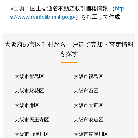
※出典：国土交通省不動産取引価格情報 （
http
阪南町
2,300万円
昭和町(大阪)
徒歩7
s://www.reinfolib.mlit.go.jp/
）を加工して作成
阪南町
1,000万円
昭和町(大阪)
徒歩1
阪南町
3,100万円
西田辺
徒歩3
大阪府の市区町村から一戸建て売却・査定情報
を探す
阪南町
680万円
西田辺
徒歩5
阪南町
1,000万円
西田辺
徒歩9
大阪市都島区
大阪市福島区
阪南町
39,000万円
西田辺
徒歩8
大阪市此花区
大阪市西区
阪南町
400万円
西田辺
徒歩9
大阪市港区
大阪市大正区
阪南町
12,000万円
西田辺
徒歩6
大阪市天王寺区
大阪市浪速区
阪南町
34,000万円
西田辺
徒歩2
大阪市西淀川区
大阪市東淀川区