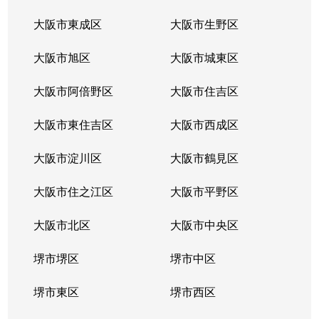
阪南町
9,800万円
文の里
徒歩2
大阪市東成区
大阪市生野区
阪南町
3,800万円
文の里
徒歩2
大阪市旭区
大阪市城東区
阪南町
2,100万円
松虫
徒歩4
大阪市阿倍野区
大阪市住吉区
美章園
7,000万円
河堀口
徒歩1
大阪市東住吉区
大阪市西成区
美章園
2,600万円
美章園
徒歩1
大阪市淀川区
大阪市鶴見区
美章園
1,300万円
美章園
徒歩3
大阪市住之江区
大阪市平野区
文の里
37,000万円
昭和町(大阪)
徒歩8
大阪市北区
大阪市中央区
文の里
9,200万円
昭和町(大阪)
徒歩7
堺市堺区
堺市中区
文の里
5,000万円
文の里
徒歩5
堺市東区
堺市西区