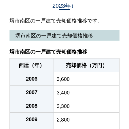
2023年）
新檜尾台
2,400万円
光明池
徒歩21分
新檜尾台
2,100万円
光明池
徒歩21分
堺市南区の一戸建て売却価格推移です。
新檜尾台
2,600万円
光明池
徒歩14分
堺市南区の一戸建て売却価格推移
新檜尾台
2,800万円
光明池
徒歩19分
堺市南区の一戸建て売却価格推移
新檜尾台
4,000万円
光明池
徒歩16分
西暦（年）
売却価格（万円）
高尾
1,100万円
光明池
徒歩45分
2006
3,600
高倉台
1,600万円
泉ケ丘
徒歩25分
2007
3,400
高倉台
3,700万円
泉ケ丘
徒歩23分
2008
3,300
高倉台
820万円
泉ケ丘
徒歩16分
2009
2,800