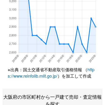
晴美台
2,700万円
泉ケ丘
徒歩45分
檜尾
4,000万円
栂・美木多
徒歩14分
深阪南
2,000万円
泉ケ丘
徒歩14分
槇塚台
2,000万円
泉ケ丘
徒歩45分
槇塚台
2,400万円
泉ケ丘
徒歩45分
槇塚台
2,000万円
泉ケ丘
徒歩45分
※出典：国土交通省不動産取引価格情報 （
http
御池台
1,800万円
栂・美木多
徒歩45分
s://www.reinfolib.mlit.go.jp/
）を加工して作成
三木閉
2,700万円
栂・美木多
徒歩16分
三原台
2,800万円
泉ケ丘
徒歩25分
大阪府の市区町村から一戸建て売却・査定情報
を探す