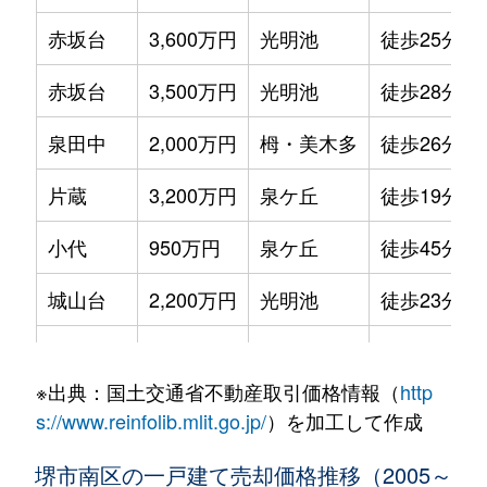
赤坂台
3,600万円
光明池
徒歩25分
赤坂台
3,500万円
光明池
徒歩28分
泉田中
2,000万円
栂・美木多
徒歩26分
片蔵
3,200万円
泉ケ丘
徒歩19分
小代
950万円
泉ケ丘
徒歩45分
城山台
2,200万円
光明池
徒歩23分
城山台
2,900万円
光明池
徒歩23分
※出典：国土交通省不動産取引価格情報（
http
城山台
2,300万円
光明池
徒歩16分
s://www.reinfolib.mlit.go.jp/
）を加工して作成
新檜尾台
3,200万円
光明池
徒歩23分
堺市南区の一戸建て売却価格推移（2005～