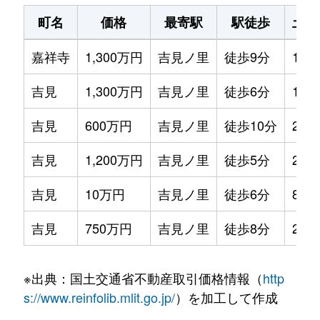
町名
価格
最寄駅
駅徒歩
土地
嘉祥寺
1,300万円
吉見ノ里
徒歩9分
185
吉見
1,300万円
吉見ノ里
徒歩6分
170
吉見
600万円
吉見ノ里
徒歩10分
220
吉見
1,200万円
吉見ノ里
徒歩5分
220
吉見
10万円
吉見ノ里
徒歩6分
85m
吉見
750万円
吉見ノ里
徒歩8分
240
※出典：国土交通省不動産取引価格情報（
http
s://www.reinfolib.mlit.go.jp/
）を加工して作成