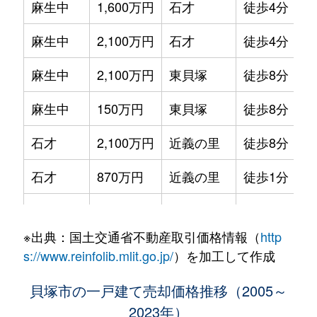
麻生中
1,600万円
石才
徒歩4分
麻生中
2,100万円
石才
徒歩4分
麻生中
2,100万円
東貝塚
徒歩8分
麻生中
150万円
東貝塚
徒歩8分
石才
2,100万円
近義の里
徒歩8分
石才
870万円
近義の里
徒歩1分
海塚
3,200万円
貝塚(大阪)
徒歩2分
※出典：国土交通省不動産取引価格情報（
http
王子
3,200万円
二色浜
徒歩12分
s://www.reinfolib.mlit.go.jp/
）を加工して作成
王子
850万円
二色浜
徒歩8分
貝塚市の一戸建て売却価格推移（2005～
2023年）
王子
1,700万円
二色浜
徒歩14分