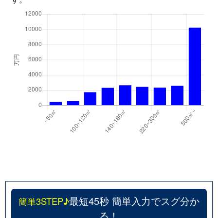
最短45秒 簡単入力でスグ分か
簡単3STEP♪
る！