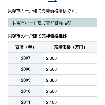
加神
2,400万円
貝塚(大阪)
徒歩11分
貝塚市の一戸建て売却価格推移です。
久保
300万円
東貝塚
徒歩10分
貝塚市の一戸建て売却価格推移
久保
850万円
東岸和田
徒歩18分
貝塚市の一戸建て売却価格推移
窪田
1,500万円
二色浜
徒歩6分
西暦（年）
売却価格（万円）
窪田
1,200万円
二色浜
徒歩9分
2007
2,000
窪田
200万円
二色浜
徒歩10分
2008
2,500
近木町
860万円
貝塚(大阪)
徒歩1分
2009
2,300
木積
1,300万円
水間観音
徒歩20分
2010
2,500
木積
1,800万円
水間観音
徒歩13分
2011
2,100