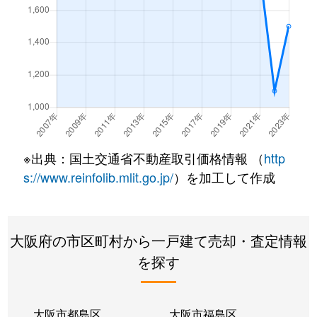
橋本
360万円
和泉橋本
徒歩9分
橋本
1,800万円
和泉橋本
徒歩4分
半田
950万円
東貝塚
徒歩8分
半田
1,800万円
東貝塚
徒歩9分
※出典：国土交通省不動産取引価格情報 （
http
半田
1,500万円
東貝塚
徒歩8分
s://www.reinfolib.mlit.go.jp/
）を加工して作成
半田
120万円
東貝塚
徒歩4分
東
1,200万円
貝塚(大阪)
徒歩7分
大阪府の市区町村から一戸建て売却・査定情報
を探す
東山
3,600万円
三ケ山口
徒歩9分
東山
2,100万円
三ツ松
徒歩9分
大阪市都島区
大阪市福島区