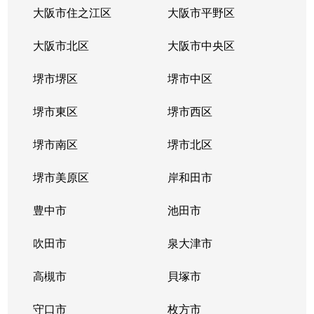
三ツ松
250万円
三ツ松
徒歩2分
大阪市住之江区
大阪市平野区
脇浜
250万円
貝塚(大阪)
徒歩8分
大阪市北区
大阪市中央区
脇浜
300万円
貝塚(大阪)
徒歩11分
堺市堺区
堺市中区
脇浜
200万円
貝塚(大阪)
徒歩18分
堺市東区
堺市西区
脇浜
1,500万円
貝塚(大阪)
徒歩13分
堺市南区
堺市北区
脇浜
3,700万円
貝塚(大阪)
徒歩13分
堺市美原区
岸和田市
豊中市
池田市
吹田市
泉大津市
高槻市
貝塚市
守口市
枚方市