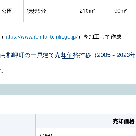
き公園
徒歩9分
210m²
90m²
き公園
徒歩4分
510m²
260m²
（
https://www.reinfolib.mlit.go.jp/
）を加工して作成
き公園
徒歩8分
220m²
80m²
南郡岬町の一戸建て売却価格推移（2005～2023
徒歩14分
860m²
340m²
徒歩14分
155m²
-
す。
川
徒歩21分
165m²
125m²
徒歩20分
420m²
110m²
徒歩21分
175m²
120m²
売却価格
港
徒歩1分
135m²
100m²
3,250