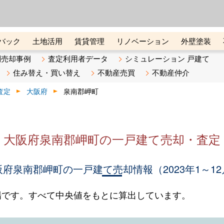
ーズ株式会社（東証グロース上
初めての方へ
ビスです 証券コード：4445
バック
土地活用
賃貸管理
リノベーション
外壁塗装
ライン講座
リビンマガジンBiz
不動産売却ご相談デスク
別売却事例
査定利用者データ
シミュレーション 戸建て
住み替え・買い替え
不動産売買
不動産仲介
査定
大阪府
泉南郡岬町
大阪府泉南郡岬町の一戸建て売却・査定
阪府泉南郡岬町の一戸建て売却情報（2023年1～12
場です。すべて中央値をもとに算出しています。