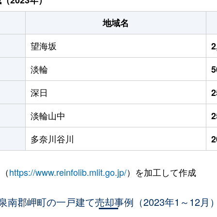
地域名
望海坂
2
淡輪
深日
淡輪山中
多奈川谷川
 （
https://www.reinfolib.mlit.go.jp/
）を加工して作成
泉南郡岬町の一戸建て売却事例（2023年1～12月