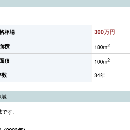
300万円
格相場
2
面積
180m
2
面積
100m
年数
34年
地域
域です。
2023年）