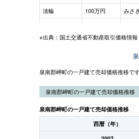
淡輪
100万円
みさ
淡輪
2,700万円
みさ
※出典：国土交通省不動産取引価格情報
淡輪
500万円
みさ
淡輪山中
400万円
淡輪
泉
淡輪山中
100万円
淡輪
泉南郡岬町の一戸建て売却価格推移で
望海坂
1,100万円
多奈
泉南郡岬町の一戸建て売却価格推移
望海坂
2,200万円
淡輪
泉南郡岬町の一戸建て売却価格推移
望海坂
3,400万円
淡輪
西暦（年）
深日
1,700万円
深日
2007