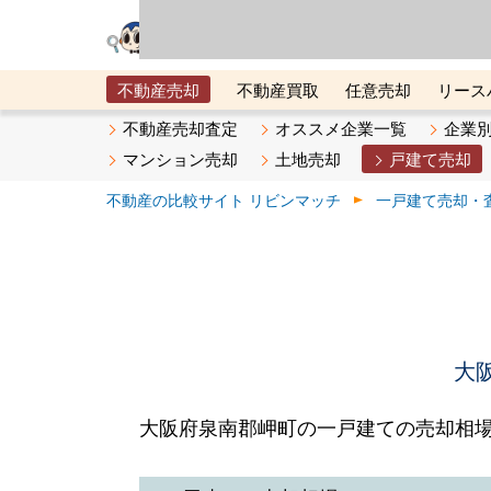
リビン・テクノロジ
場）が運営するサー
不動産売却
不動産買取
任意売却
リース
メタ住宅展示場
ベスト不動産カンパニー
オン
不動産売却査定
オススメ企業一覧
企業
マンション売却
土地売却
戸建て売却
不動産の比較サイト リビンマッチ
一戸建て売却・
大
大阪府泉南郡岬町の一戸建ての売却相