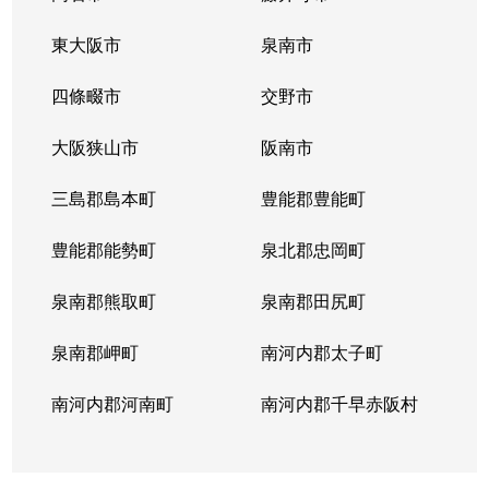
日置荘西町
3,200万円
初芝
徒歩11
東大阪市
泉南市
日置荘西町
410万円
初芝
徒歩10
四條畷市
交野市
日置荘西町
470万円
初芝
徒歩5分
大阪狭山市
阪南市
日置荘原寺町
2,700万円
萩原天神
徒歩11
三島郡島本町
豊能郡豊能町
日置荘原寺町
750万円
萩原天神
徒歩5分
豊能郡能勢町
泉北郡忠岡町
日置荘原寺町
3,600万円
萩原天神
徒歩5分
泉南郡熊取町
泉南郡田尻町
日置荘原寺町
3,500万円
萩原天神
徒歩3分
泉南郡岬町
南河内郡太子町
日置荘原寺町
780万円
萩原天神
徒歩3分
南河内郡河南町
南河内郡千早赤阪村
日置荘原寺町
350万円
萩原天神
徒歩5分
日置荘原寺町
2,200万円
萩原天神
徒歩8分