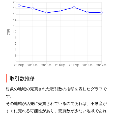
菩提町
410万円
初芝
徒歩11
菩提町
3,300万円
初芝
徒歩18
菩提町
3,000万円
初芝
徒歩18
菩提町
3,500万円
初芝
徒歩15
菩提町
3,100万円
初芝
徒歩9分
菩提町
1,300万円
初芝
徒歩13
南野田
3,400万円
北野田
徒歩5分
取引数推移
対象の地域の売買された取引数の推移を表したグラフで
南野田
2,400万円
北野田
徒歩6分
す。
南野田
3,700万円
北野田
徒歩6分
その地域が活発に売買されているのであれば、不動産が
すぐに売れる可能性があり、売買数が少ない地域であれ