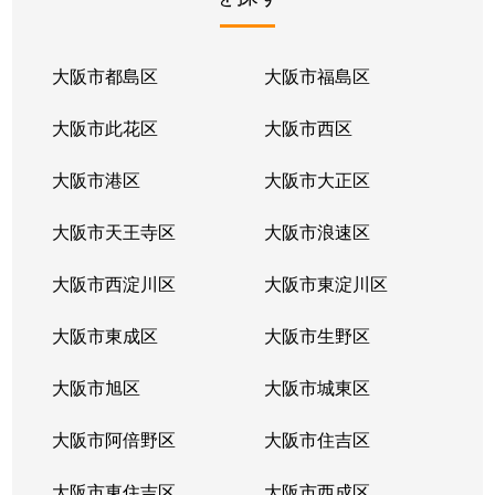
野尻町
2,800万円
初芝
徒歩9分
野尻町
1,300万円
初芝
徒歩8分
大阪市都島区
大阪市福島区
野尻町
100万円
初芝
徒歩11
大阪市此花区
大阪市西区
野尻町
350万円
初芝
徒歩6分
大阪市港区
大阪市大正区
野尻町
640万円
初芝
徒歩12
大阪市天王寺区
大阪市浪速区
日置荘北町
4,200万円
萩原天神
徒歩9分
大阪市西淀川区
大阪市東淀川区
日置荘北町
600万円
萩原天神
徒歩8分
大阪市東成区
大阪市生野区
日置荘北町
6,200万円
萩原天神
徒歩11
大阪市旭区
大阪市城東区
日置荘北町
2,600万円
初芝
徒歩14
大阪市阿倍野区
大阪市住吉区
日置荘北町
4,300万円
初芝
徒歩13
大阪市東住吉区
大阪市西成区