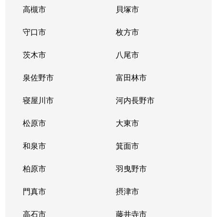
日置荘西町
7,000万円
初芝
徒歩11
高槻市
貝塚市
日置荘西町
守口市
14,000万円
枚方市
初芝
徒歩11
茨木市
八尾市
日置荘西町
120万円
初芝
徒歩9分
泉佐野市
富田林市
日置荘西町
450万円
初芝
徒歩10
寝屋川市
河内長野市
日置荘西町
2,800万円
初芝
徒歩4分
松原市
大東市
日置荘西町
3,500万円
初芝
徒歩7分
和泉市
箕面市
日置荘西町
500万円
初芝
徒歩3分
柏原市
羽曳野市
日置荘西町
11,000万円
初芝
徒歩6分
門真市
摂津市
日置荘西町
450万円
初芝
徒歩11
高石市
藤井寺市