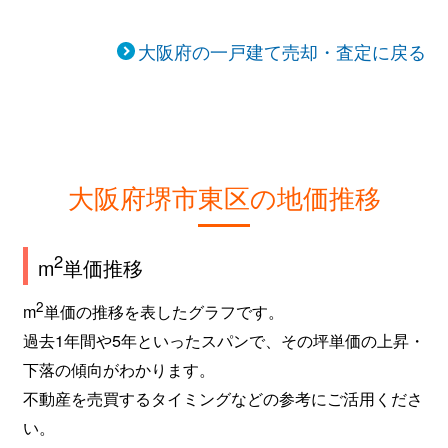
引野町
460万円
初芝
徒歩16
大阪府の一戸建て売却・査定に戻る
引野町
870万円
初芝
徒歩14
引野町
2,700万円
初芝
徒歩9分
引野町
400万円
初芝
徒歩13
大阪府堺市東区の地価推移
引野町
2,300万円
初芝
徒歩14
2
m
単価推移
引野町
3,300万円
初芝
徒歩12
2
m
単価の推移を表したグラフです。
引野町
2,400万円
初芝
徒歩14
過去1年間や5年といったスパンで、その坪単価の上昇・
下落の傾向がわかります。
菩提町
3,300万円
初芝
徒歩14
不動産を売買するタイミングなどの参考にご活用くださ
菩提町
3,400万円
初芝
徒歩19
い。