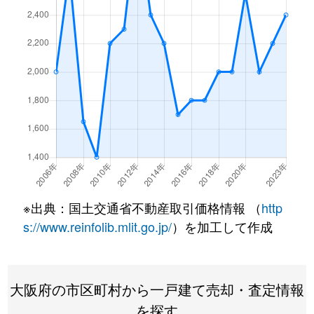
西野
320万円
北野田
徒歩11
西野
550万円
北野田
徒歩13
西野
360万円
北野田
徒歩16
西野
30万円
北野田
徒歩6分
西野
390万円
北野田
徒歩11
西野
4,100万円
北野田
徒歩14
※出典：国土交通省不動産取引価格情報 （
http
野尻町
250万円
初芝
徒歩6分
s://www.reinfolib.mlit.go.jp/
）を加工して作成
野尻町
2,400万円
初芝
徒歩6分
野尻町
720万円
初芝
徒歩11
大阪府の市区町村から一戸建て売却・査定情報
を探す