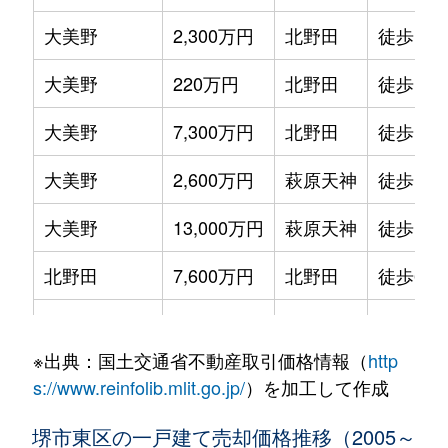
大美野
2,300万円
北野田
徒歩13
大美野
220万円
北野田
徒歩14
大美野
7,300万円
北野田
徒歩11
大美野
2,600万円
萩原天神
徒歩15
大美野
13,000万円
萩原天神
徒歩16
北野田
7,600万円
北野田
徒歩6分
北野田
500万円
北野田
徒歩16
※出典：国土交通省不動産取引価格情報（
http
北野田
3,500万円
北野田
徒歩13
s://www.reinfolib.mlit.go.jp/
）を加工して作成
北野田
3,600万円
北野田
徒歩4分
堺市東区の一戸建て売却価格推移（2005～