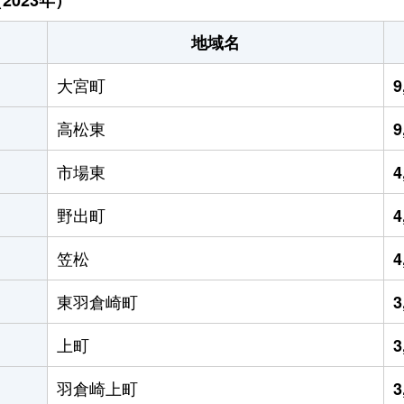
地域名
大宮町
9
高松東
9
市場東
4
野出町
4
笠松
4
東羽倉崎町
3
上町
3
羽倉崎上町
3