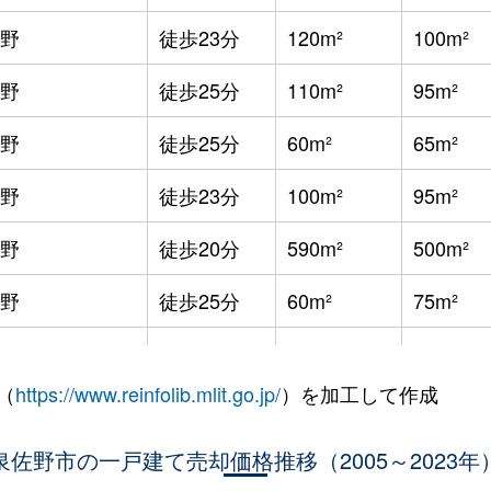
野
徒歩23分
120m²
100m²
野
徒歩25分
110m²
95m²
野
徒歩25分
60m²
65m²
野
徒歩23分
100m²
95m²
野
徒歩20分
590m²
500m²
野
徒歩25分
60m²
75m²
野
徒歩19分
60m²
60m²
（
https://www.reinfolib.mlit.go.jp/
）を加工して作成
野
徒歩7分
210m²
-
泉佐野市の一戸建て売却価格推移（2005～2023年
徒歩23分
180m²
125m²