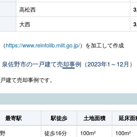
高松西
3
大西
3
 （
https://www.reinfolib.mlit.go.jp/
）を加工して作成
泉佐野市の一戸建て売却事例（2023年1～12月）
の一戸建て売却事例です。
最寄駅
駅徒歩
土地面積
延床面
野
徒歩16分
100m²
100m²