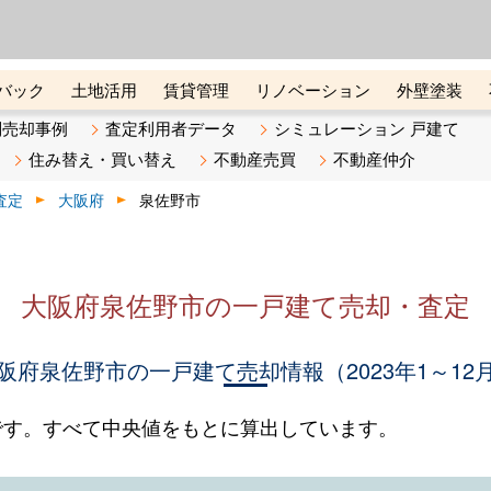
ーズ株式会社（東証グロース上
初めての方へ
ビスです 証券コード：4445
バック
土地活用
賃貸管理
リノベーション
外壁塗装
ライン講座
リビンマガジンBiz
不動産売却ご相談デスク
別売却事例
査定利用者データ
シミュレーション 戸建て
住み替え・買い替え
不動産売買
不動産仲介
査定
大阪府
泉佐野市
大阪府泉佐野市の一戸建て売却・査定
阪府泉佐野市の一戸建て売却情報（2023年1～12
です。すべて中央値をもとに算出しています。