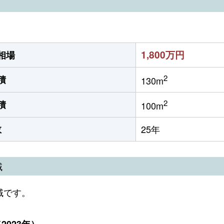
1,800万円
相場
2
積
130m
2
積
100m
数
25年
域
域です。
023年）