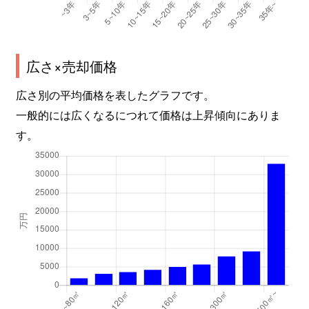
南住吉
500万円
沢ノ町
徒歩8分
広さ×売却価格
南住吉
200万円
沢ノ町
徒歩9分
広さ別の平均価格を表したグラフです。
南住吉
4,900万円
沢ノ町
徒歩9分
一般的には広くなるにつれて価格は上昇傾向にありま
南住吉
1,000万円
沢ノ町
徒歩15
す。
南住吉
2,200万円
長居
徒歩8分
南住吉
3,500万円
長居
徒歩8分
山之内
200万円
我孫子町
徒歩8分
山之内
13,000万円
我孫子町
徒歩4分
山之内
430万円
我孫子町
徒歩7分