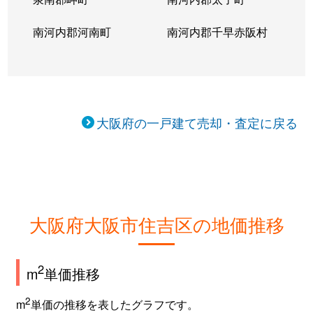
長居
41,000万円
長居
徒歩3分
南河内郡河南町
南河内郡千早赤阪村
長居
3,600万円
長居
徒歩5分
長居
10,000万円
長居
徒歩5分
長居
520万円
長居
徒歩3分
大阪府の一戸建て売却・査定に戻る
長居
5,200万円
長居
徒歩2分
長居
4,000万円
長居
徒歩3分
長居
40,000万円
長居
徒歩3分
大阪府大阪市住吉区の地価推移
長居西
800万円
長居
徒歩6分
2
m
単価推移
長居西
4,800万円
長居
徒歩6分
2
m
単価の推移を表したグラフです。
長居西
3,000万円
長居
徒歩6分