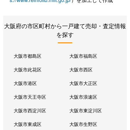
清水丘
500万円
住ノ江
徒歩7分
杉本
750万円
杉本町
徒歩8分
大阪府の市区町村から一戸建て売却・査定情報
を探す
杉本
3,200万円
杉本町
徒歩4分
墨江
1,500万円
沢ノ町
徒歩7分
大阪市都島区
大阪市福島区
墨江
470万円
沢ノ町
徒歩5分
大阪市此花区
大阪市西区
墨江
28,000万円
沢ノ町
徒歩6分
大阪市港区
大阪市大正区
墨江
150万円
沢ノ町
徒歩3分
大阪市天王寺区
大阪市浪速区
墨江
1,300万円
住ノ江
徒歩7分
大阪市西淀川区
大阪市東淀川区
墨江
1,800万円
住ノ江
徒歩10
大阪市東成区
大阪市生野区