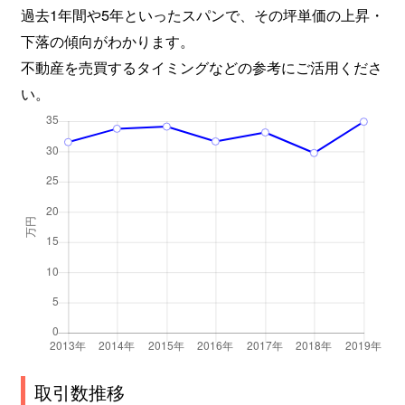
過去1年間や5年といったスパンで、その坪単価の上昇・
下落の傾向がわかります。
長居西
1,600万円
長居
徒歩6分
不動産を売買するタイミングなどの参考にご活用くださ
長居西
4,500万円
長居
徒歩11
い。
長居東
6,300万円
長居
徒歩12
長居東
3,200万円
長居
徒歩4分
長居東
1,300万円
長居
徒歩13
長居東
22,000万円
長居
徒歩8分
長居東
15,000万円
長居
徒歩7分
長居東
1,600万円
長居
徒歩12
長居東
900万円
長居
徒歩14
取引数推移