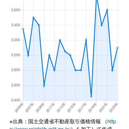
沢之町
3,500万円
沢ノ町
徒歩5分
清水丘
2,700万円
我孫子道
徒歩3分
清水丘
360万円
我孫子道
徒歩7分
清水丘
1,400万円
我孫子道
徒歩4分
清水丘
350万円
我孫子道
徒歩8分
清水丘
2,700万円
我孫子道
徒歩4分
清水丘
2,700万円
沢ノ町
徒歩6分
清水丘
2,700万円
沢ノ町
徒歩4分
※出典：国土交通省不動産取引価格情報 （
http
清水丘
1,200万円
住ノ江
徒歩7分
s://www.reinfolib.mlit.go.jp/
）を加工して作成