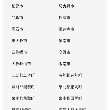
柏原市
羽曳野市
帝塚山西
2,200万円
粉浜
徒歩5分
門真市
摂津市
帝塚山西
1,200万円
粉浜
徒歩5分
高石市
藤井寺市
帝塚山西
1,000万円
東粉浜
徒歩5分
東大阪市
泉南市
帝塚山東
3,900万円
住吉東
徒歩5分
四條畷市
交野市
帝塚山東
3,700万円
帝塚山四丁目
徒歩4分
大阪狭山市
阪南市
帝塚山東
4,800万円
帝塚山四丁目
徒歩3分
三島郡島本町
豊能郡豊能町
帝塚山東
380万円
帝塚山四丁目
徒歩2分
豊能郡能勢町
泉北郡忠岡町
長居
5,500万円
長居
徒歩8分
泉南郡熊取町
泉南郡田尻町
長居
2,900万円
長居
徒歩5分
泉南郡岬町
南河内郡太子町