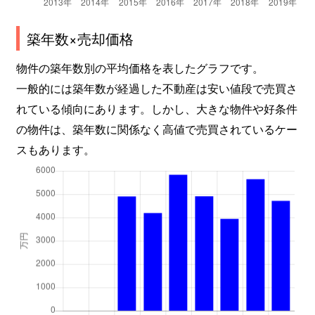
万代
3,200万円
姫松
徒歩4分
築年数×売却価格
万代東
13,000万円
帝塚山三丁目
徒歩8分
物件の築年数別の平均価格を表したグラフです。
万代東
21,000万円
帝塚山四丁目
徒歩8分
一般的には築年数が経過した不動産は安い値段で売買さ
れている傾向にあります。しかし、大きな物件や好条件
万代東
4,500万円
西田辺
徒歩15
の物件は、築年数に関係なく高値で売買されているケー
東粉浜
2,400万円
粉浜
徒歩7分
スもあります。
東粉浜
900万円
粉浜
徒歩7分
東粉浜
4,100万円
塚西
徒歩4分
東粉浜
3,100万円
東粉浜
徒歩2分
南住吉
3,300万円
我孫子町
徒歩8分
南住吉
1,600万円
我孫子前
徒歩12