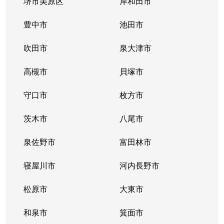
堺市美原区
岸和田市
大領
450万円
西田辺
徒歩15
豊中市
池田市
大領
1,900万円
西田辺
徒歩11
吹田市
泉大津市
大領
高槻市
3,600万円
貝塚市
西田辺
徒歩9分
守口市
枚方市
大領
4,300万円
西田辺
徒歩15
茨木市
八尾市
帝塚山中
1,100万円
帝塚山
徒歩8分
泉佐野市
富田林市
帝塚山中
96,000万円
帝塚山
徒歩3分
寝屋川市
河内長野市
帝塚山中
400万円
帝塚山
徒歩7分
松原市
大東市
帝塚山中
2,700万円
帝塚山
徒歩2分
和泉市
箕面市
帝塚山西
6,200万円
粉浜
徒歩6分