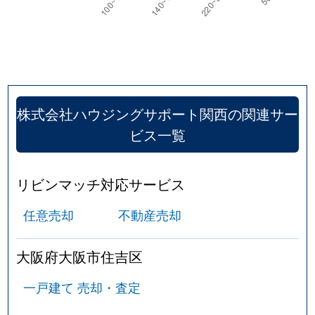
山之内
460万円
我孫子町
徒歩5分
山之内
290万円
我孫子前
徒歩7分
山之内
260万円
我孫子前
徒歩5分
株式会社ハウジングサポート関西の関連サー
山之内
100万円
杉本町
徒歩8分
ビス一覧
山之内
2,500万円
杉本町
徒歩5分
リビンマッチ対応サービス
山之内
5,000万円
杉本町
徒歩5分
任意売却
不動産売却
山之内
14,000万円
杉本町
徒歩3分
大阪府大阪市住吉区
山之内
4,800万円
杉本町
徒歩4分
一戸建て 売却・査定