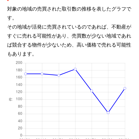
対象の地域の売買された取引数の推移を表したグラフで
庭井
980万円
あびこ
徒歩13
す。
庭井
1,400万円
あびこ
徒歩11
その地域が活発に売買されているのであれば、不動産が
すぐに売れる可能性があり、売買数が少ない地域であれ
万代
3,400万円
住吉東
徒歩3分
ば競合する物件が少ないため、高い価格で売れる可能性
もあります。
万代
950万円
住吉東
徒歩4分
万代
25,000万円
住吉東
徒歩4分
万代
1,600万円
帝塚山四丁目
徒歩5分
万代
5,200万円
帝塚山四丁目
徒歩7分
万代
1,200万円
帝塚山四丁目
徒歩3分
万代
12,000万円
姫松
徒歩7分