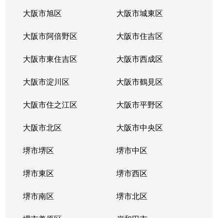
住吉
4,000万円
住吉大社
徒歩6分
大阪市旭区
大阪市城東区
住吉
17,000万円
住吉大社
徒歩7分
大阪市阿倍野区
大阪市住吉区
千躰
3,000万円
沢ノ町
徒歩6分
大阪市東住吉区
大阪市西成区
千躰
400万円
沢ノ町
徒歩7分
大阪市淀川区
大阪市鶴見区
千躰
2,600万円
沢ノ町
徒歩7分
大阪市住之江区
大阪市平野区
大領
49,000万円
鶴ケ丘
徒歩13
大阪市北区
大阪市中央区
大領
600万円
長居
徒歩12
堺市堺区
堺市中区
大領
8,000万円
長居
徒歩10
堺市東区
堺市西区
大領
4,200万円
西田辺
徒歩12
堺市南区
堺市北区
大領
4,700万円
西田辺
徒歩12