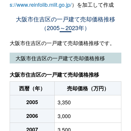
s://www.reinfolib.mlit.go.jp/
）を加工して作成
上住吉
1,800万円
住吉東
徒歩5分
大阪市住吉区の一戸建て売却価格推移
（2005～2023年）
上住吉
26,000万円
住吉東
徒歩3分
上住吉
140万円
住吉東
徒歩5分
大阪市住吉区の一戸建て売却価格推移です。
遠里小野
15,000万円
我孫子前
徒歩6分
大阪市住吉区の一戸建て売却価格推移
遠里小野
10,000万円
我孫子前
徒歩6分
大阪市住吉区の一戸建て売却価格推移
遠里小野
13,000万円
我孫子前
徒歩7分
西暦（年）
売却価格（万円）
遠里小野
12,000万円
我孫子前
徒歩6分
2005
3,350
遠里小野
820万円
我孫子前
徒歩6分
2006
3,000
遠里小野
1,700万円
我孫子前
徒歩8分
2007
3,500