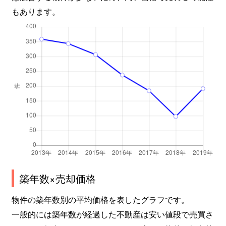
もあります。
戸伏町
3,100万円
茨木市
徒歩8
豊川
4,100万円
豊川(大阪)
徒歩9
豊川
4,200万円
豊川(大阪)
徒歩8
豊川
4,200万円
豊川(大阪)
徒歩1
豊川
4,300万円
豊川(大阪)
徒歩1
豊川
1,800万円
豊川(大阪)
徒歩1
豊川
51,000万円
豊川(大阪)
徒歩1
築年数×売却価格
中河原町
3,700万円
茨木
徒歩4
物件の築年数別の平均価格を表したグラフです。
中総持寺町
1,800万円
総持寺
徒歩3
一般的には築年数が経過した不動産は安い値段で売買さ