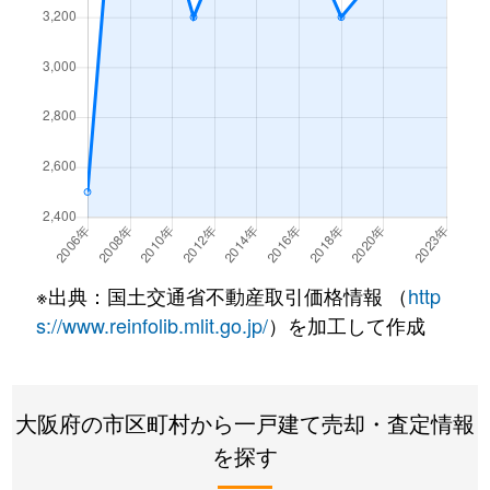
北春日丘
3,600万円
茨木
徒歩2
北春日丘
4,200万円
茨木
徒歩1
北春日丘
3,500万円
茨木
徒歩1
北春日丘
2,400万円
茨木
徒歩2
蔵垣内
2,000万円
千里丘
徒歩7
※出典：国土交通省不動産取引価格情報 （
http
大字車作
4,000万円
茨木市
徒歩1
s://www.reinfolib.mlit.go.jp/
）を加工して作成
桑田町
5,300万円
茨木市
徒歩1
桑田町
6,500万円
茨木市
徒歩1
大阪府の市区町村から一戸建て売却・査定情報
を探す
郡
2,500万円
茨木市
徒歩4