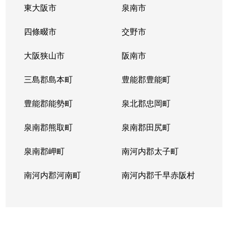
東大阪市
泉南市
宿久庄
2,300万円
茨木
徒歩1
四條畷市
交野市
宿久庄
980万円
茨木
徒歩1
大阪狭山市
阪南市
庄
3,500万円
ＪＲ総持寺
徒歩3
三島郡島本町
豊能郡豊能町
庄
1,600万円
ＪＲ総持寺
徒歩6
豊能郡能勢町
泉北郡忠岡町
白川
3,100万円
茨木市
徒歩4
泉南郡熊取町
泉南郡田尻町
白川
1,100万円
茨木市
徒歩4
泉南郡岬町
南河内郡太子町
白川
4,300万円
茨木市
徒歩4
南河内郡河南町
南河内郡千早赤阪村
新庄町
24,000万円
茨木市
徒歩7
新和町
4,300万円
南茨木
徒歩1