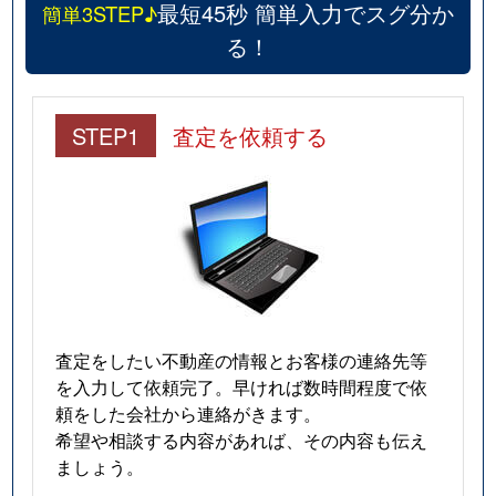
最短45秒 簡単入力でスグ分か
簡単3STEP♪
橋の内
2,500万円
総持寺
徒歩1
る！
畑田町
4,000万円
茨木
徒歩2
花園
6,400万円
摂津富田
徒歩4
STEP1
査定を依頼する
東太田
1,100万円
摂津富田
徒歩1
東太田
4,100万円
摂津富田
徒歩2
東太田
4,300万円
摂津富田
徒歩2
東中条町
33,000万円
茨木
徒歩1
査定をしたい不動産の情報とお客様の連絡先等
を入力して依頼完了。早ければ数時間程度で依
東福井
1,500万円
茨木
徒歩4
頼をした会社から連絡がきます。
希望や相談する内容があれば、その内容も伝え
平田
1,400万円
茨木市
徒歩2
ましょう。