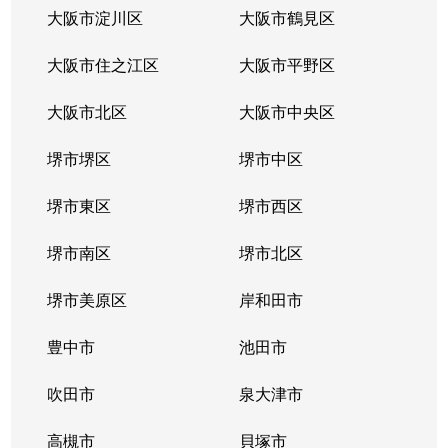
沢良宜西
4,400万円
千里丘
徒歩1
大阪市淀川区
大阪市鶴見区
沢良宜西
4,900万円
南茨木
徒歩1
大阪市住之江区
大阪市平野区
沢良宜西
3,600万円
南茨木
徒歩1
大阪市北区
大阪市中央区
沢良宜西
2,200万円
南茨木
徒歩9
堺市堺区
堺市中区
沢良宜西
4,200万円
南茨木
徒歩2
堺市東区
堺市西区
沢良宜西
5,100万円
南茨木
徒歩1
堺市南区
堺市北区
沢良宜浜
4,100万円
沢良宜
徒歩9
堺市美原区
岸和田市
沢良宜浜
4,000万円
沢良宜
徒歩8
豊中市
池田市
沢良宜浜
3,900万円
沢良宜
徒歩8
吹田市
泉大津市
沢良宜東町
4,500万円
南茨木
徒歩2
高槻市
貝塚市