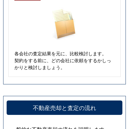
真砂
4,800万円
南茨木
徒歩1
松ケ本町
72,000万円
茨木
徒歩5
美沢町
2,900万円
南茨木
徒歩8
三島丘
3,700万円
ＪＲ総持寺
徒歩1
各会社の査定結果を元に、比較検討します。
契約をする前に、どの会社に依頼をするかしっ
三島丘
1,100万円
ＪＲ総持寺
徒歩1
かりと検討しましょう。
三島丘
3,600万円
摂津富田
徒歩1
水尾
5,700万円
茨木市
徒歩1
不動産売却と査定の流れ
水尾
2,500万円
茨木市
徒歩1
水尾
3,400万円
茨木市
徒歩1
一般的な不動産売却の流れを説明します。