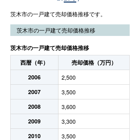
上野町
1,600万円
茨木
徒歩4
茨木市の一戸建て売却価格推移です。
上野町
1,400万円
茨木
徒歩4
茨木市の一戸建て売却価格推移
上野町
5,200万円
茨木
徒歩4
茨木市の一戸建て売却価格推移
丑寅
3,100万円
千里丘
徒歩1
西暦（年）
売却価格（万円）
丑寅
2,000万円
南茨木
徒歩1
2006
2,500
丑寅
450万円
南茨木
徒歩1
2007
3,500
丑寅
4,300万円
南茨木
徒歩1
2008
3,600
駅前
8,900万円
茨木
徒歩9
2009
3,300
大池
3,000万円
茨木市
徒歩9
2010
3,500