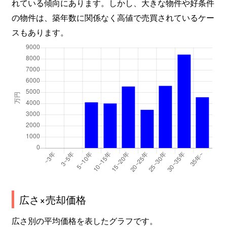
れている傾向にあります。しかし、大きな物件や好条件
中総持寺町
2,200万円
総持寺
徒歩4
の物件は、築年数に関係なく高値で売買されているケー
中総持寺町
21,000万円
総持寺
徒歩5
スもあります。
中穂積
1,500万円
茨木
徒歩1
中穂積
5,800万円
茨木
徒歩1
中村町
3,500万円
茨木市
徒歩7
並木町
6,100万円
茨木市
徒歩1
並木町
2,500万円
茨木市
徒歩1
並木町
6,200万円
南茨木
徒歩1
広さ×売却価格
西駅前町
2,800万円
茨木
徒歩3
広さ別の平均価格を表したグラフです。
西太田町
1,700万円
ＪＲ総持寺
徒歩1