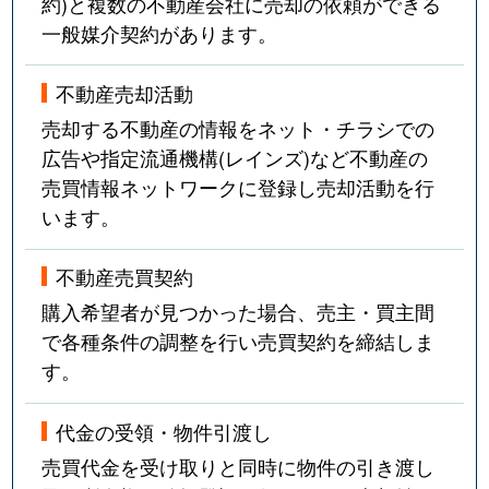
約)と複数の不動産会社に売却の依頼ができる
南春日丘
4,600万円
茨木
徒歩2
一般媒介契約があります。
南春日丘
5,200万円
茨木
徒歩2
不動産売却活動
南春日丘
4,600万円
茨木
徒歩4
売却する不動産の情報をネット・チラシでの
広告や指定流通機構(レインズ)など不動産の
南春日丘
4,900万円
茨木
徒歩4
売買情報ネットワークに登録し売却活動を行
います。
耳原
3,800万円
茨木市
徒歩4
耳原
3,000万円
茨木市
徒歩4
不動産売買契約
購入希望者が見つかった場合、売主・買主間
耳原
3,400万円
茨木市
徒歩4
で各種条件の調整を行い売買契約を締結しま
す。
耳原
2,200万円
茨木市
徒歩4
耳原
1,400万円
茨木市
徒歩4
代金の受領・物件引渡し
売買代金を受け取りと同時に物件の引き渡し
耳原
3,900万円
茨木市
徒歩4