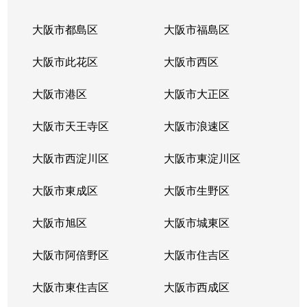
郡山
1,600万円
茨木
徒歩4
大阪市都島区
大阪市福島区
郡山
950万円
茨木
徒歩4
大阪市此花区
大阪市西区
小柳町
4,400万円
南茨木
徒歩2
大阪市港区
大阪市大正区
彩都あさぎ
6,500万円
彩都西
徒歩1
大阪市天王寺区
大阪市浪速区
彩都あさぎ
7,400万円
彩都西
徒歩1
大阪市西淀川区
大阪市東淀川区
彩都やまぶき
6,000万円
彩都西
徒歩1
大阪市東成区
大阪市生野区
彩都やまぶき
5,400万円
彩都西
徒歩1
大阪市旭区
大阪市城東区
彩都やまぶき
6,100万円
彩都西
徒歩1
大阪市阿倍野区
大阪市住吉区
大字佐保
640万円
茨木
徒歩1
大阪市東住吉区
大阪市西成区