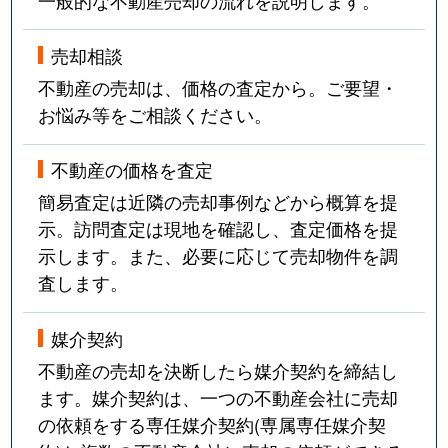
水尾
2,900万円
茨木市
徒歩1
売却相談
水尾
850万円
茨木市
徒歩1
不動産の売却は、価格の査定から。ご要望・
お悩み等をご相談ください。
水尾
4,300万円
茨木市
徒歩1
水尾
2,400万円
茨木市
徒歩1
不動産の価格を査定
簡易査定は近隣の売却事例などから概算を提
水尾
5,200万円
茨木市
徒歩1
示。訪問査定は現地を確認し、査定価格を提
示します。また、必要に応じて売却物件を調
水尾
5,800万円
南茨木
徒歩1
査します。
水尾
1,400万円
南茨木
徒歩1
媒介契約
水尾
250万円
南茨木
徒歩1
不動産の売却を決断したら媒介契約を締結し
ます。媒介契約は、一つの不動産会社に売却
南安威
3,900万円
茨木
徒歩4
の依頼をする専任媒介契約(専属専任媒介契