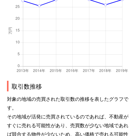
竹橋町
3,800万円
茨木市
徒歩4
田中町
4,600万円
ＪＲ総持寺
徒歩8
玉櫛
3,300万円
茨木市
徒歩2
玉櫛
3,300万円
南茨木
徒歩1
玉櫛
4,200万円
南茨木
徒歩1
寺田町
5,100万円
茨木市
徒歩1
取引数推移
対象の地域の売買された取引数の推移を表したグラフで
寺田町
5,500万円
茨木市
徒歩1
す。
戸伏町
1,700万円
茨木市
徒歩8
その地域が活発に売買されているのであれば、不動産が
すぐに売れる可能性があり、売買数が少ない地域であれ
戸伏町
5,100万円
茨木市
徒歩8
ば競合する物件が少ないため、高い価格で売れる可能性