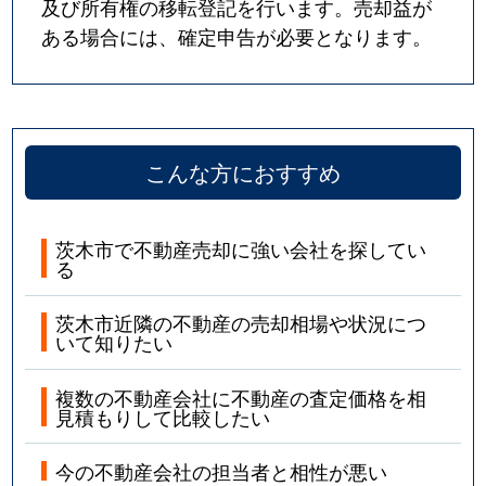
及び所有権の移転登記を行います。売却益が
ある場合には、確定申告が必要となります。
耳原
4,100万円
茨木市
徒歩4
宮元町
950万円
茨木市
徒歩8
室山
2,000万円
茨木
徒歩1
こんな方におすすめ
山手台
4,500万円
茨木
徒歩1
茨木市で不動産売却に強い会社を探してい
山手台
2,200万円
茨木
徒歩1
る
山手台
2,700万円
茨木
徒歩1
茨木市近隣の不動産の売却相場や状況につ
いて知りたい
山手台
1,200万円
茨木
徒歩1
複数の不動産会社に不動産の査定価格を相
山手台
2,500万円
茨木
徒歩1
見積もりして比較したい
山手台
2,300万円
茨木
徒歩1
今の不動産会社の担当者と相性が悪い