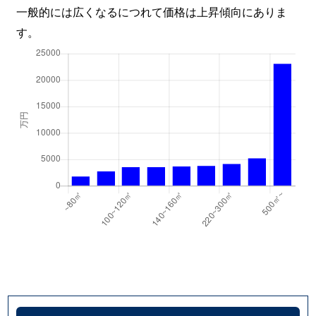
一般的には広くなるにつれて価格は上昇傾向にありま
西太田町
4,100万円
ＪＲ総持寺
徒歩2
す。
西太田町
850万円
ＪＲ総持寺
徒歩2
西河原
3,700万円
ＪＲ総持寺
徒歩7
西田中町
250万円
ＪＲ総持寺
徒歩1
西福井
3,700万円
茨木
徒歩4
西福井
2,100万円
茨木
徒歩4
西福井
4,500万円
茨木
徒歩4
野々宮
15,000万円
南茨木
徒歩4
橋の内
1,800万円
総持寺
徒歩8