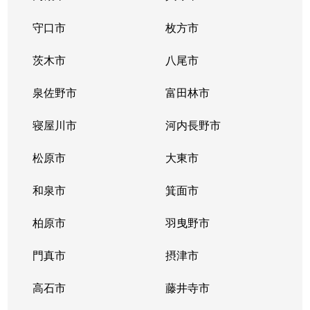
島
守口市
10,000万円
枚方市
沢良宜
徒歩1
茨木市
八尾市
島
24,000万円
沢良宜
徒歩1
泉佐野市
富田林市
島
3,000万円
沢良宜
徒歩1
寝屋川市
河内長野市
島
5,100万円
沢良宜
徒歩1
松原市
大東市
下井町
1,700万円
茨木
徒歩4
和泉市
箕面市
下穂積
5,100万円
茨木
徒歩1
柏原市
羽曳野市
下穂積
2,100万円
茨木
徒歩8
門真市
摂津市
宿川原町
8,000万円
茨木
徒歩4
高石市
藤井寺市
宿川原町
2,400万円
茨木
徒歩4