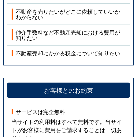
山手台
2,100万円
茨木
徒歩1
不動産を売りたいがどこに依頼していいか
わからない
山手台
2,500万円
茨木
徒歩1
仲介手数料など不動産売却における費用が
山手台
3,300万円
茨木
徒歩1
知りたい
山手台新町
3,200万円
茨木
徒歩1
不動産売却にかかる税金について知りたい
横江
31,000万円
沢良宜
徒歩7
横江
4,000万円
沢良宜
徒歩8
お客様とのお約束
横江
20,000万円
摂津
徒歩8
サービスは完全無料
当サイトの利用料はすべて無料です。当サイ
トがお客様に費用をご請求することは一切あ