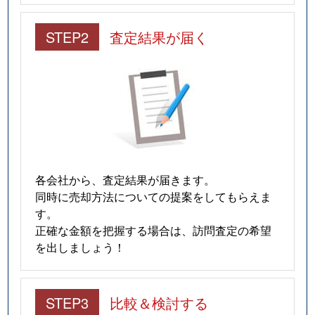
平田台
2,900万円
茨木市
徒歩2
STEP2
査定結果が届く
星見町
3,600万円
茨木市
徒歩2
星見町
3,900万円
茨木市
徒歩2
星見町
3,900万円
茨木市
徒歩2
穂積台
6,000万円
宇野辺
徒歩1
穂積台
7,100万円
宇野辺
徒歩1
各会社から、査定結果が届きます。
同時に売却方法についての提案をしてもらえま
穂積台
32,000万円
沢良宜
徒歩1
す。
正確な金額を把握する場合は、訪問査定の希望
真砂
6,900万円
南茨木
徒歩1
を出しましょう！
真砂
4,200万円
南茨木
徒歩1
STEP3
比較＆検討する
真砂
500万円
南茨木
徒歩2