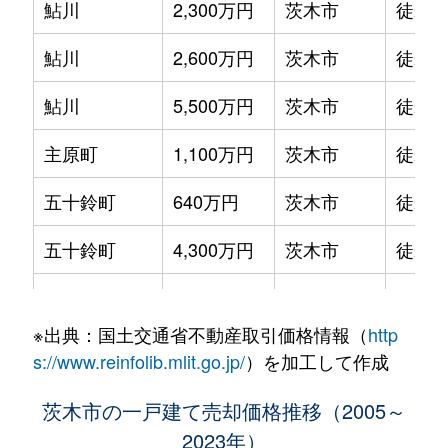
鮎川
2,300万円
茨木市
徒歩2
鮎川
2,600万円
茨木市
徒歩2
鮎川
5,500万円
茨木市
徒歩2
主原町
1,100万円
茨木市
徒歩1
五十鈴町
640万円
茨木市
徒歩2
五十鈴町
4,300万円
茨木市
徒歩2
五日市
3,000万円
茨木市
徒歩4
※出典：国土交通省不動産取引価格情報（
http
上野町
12,000万円
茨木
徒歩4
s://www.reinfolib.mlit.go.jp/
）を加工して作成
上野町
1,400万円
茨木
徒歩4
茨木市の一戸建て売却価格推移（2005～
2023年）
上野町
4,700万円
茨木
徒歩4