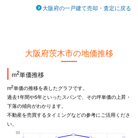
大字千提寺
600万円
茨木
徒歩2
大阪府の一戸建て売却・査定に戻る
総持寺
3,700万円
総持寺
徒歩8
総持寺
5,200万円
総持寺
徒歩6
園田町
4,300万円
茨木市
徒歩1
大阪府茨木市の地価推移
園田町
33,000万円
茨木市
徒歩1
2
m
単価推移
園田町
3,500万円
茨木市
徒歩1
2
m
単価の推移を表したグラフです。
大同町
4,000万円
茨木市
徒歩2
過去1年間や5年といったスパンで、その坪単価の上昇・
下落の傾向がわかります。
高田町
2,400万円
摂津富田
徒歩2
不動産を売買するタイミングなどの参考にご活用くださ
竹橋町
8,800万円
茨木市
徒歩4
い。
竹橋町
3,900万円
茨木市
徒歩8